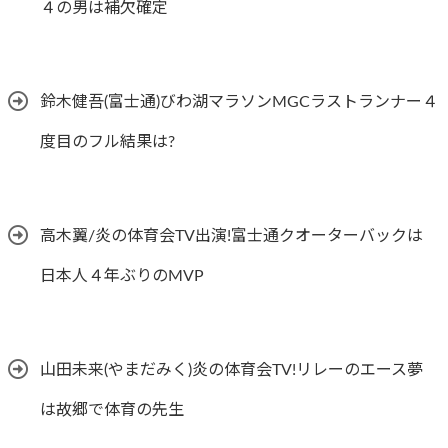
４の男は補欠確定
鈴木健吾(富士通)びわ湖マラソンMGCラストランナー４
度目のフル結果は?
高木翼/炎の体育会TV出演!富士通クオーターバックは
日本人４年ぶりのMVP
山田未来(やまだみく)炎の体育会TV!リレーのエース夢
は故郷で体育の先生