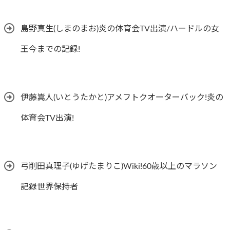
島野真生(しまのまお)炎の体育会TV出演/ハードルの女
王今までの記録!
伊藤嵩人(いとうたかと)アメフトクオーターバック!炎の
体育会TV出演!
弓削田真理子(ゆげたまりこ)Wiki!60歳以上のマラソン
記録世界保持者