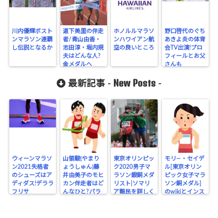
川内優輝ボスト
道下美里の伴走
ホノルルマラソ
野口啓代のぐち
ンマラソン連覇
者/青山由香・
ンハワイアン航
あきよ炎の体育
し伝説となるか
志田淳・堀内規
空の良いところ
会TV出演!プロ
夫はどんな人?
フィールとお父
金メダルへ
さんも
GO！
New Posts
最新記事 -
-
ウィーンマラソ
山領駿(やまり
東京オリンピッ
モリ―・セイデ
ン2021失格者
ょうしゅん)藤
ク2020男子マ
ル[東京オリン
のシューズはア
井由美子のモヒ
ラソン銀銅メダ
ピック女子マラ
ディダス!デララ
カン伴走者はど
リスト|ソマリ
ソン銅メダル]
フリサ
んなひと?パラ
ア難民を詳しく
のwikiとインス
リンピック
タ