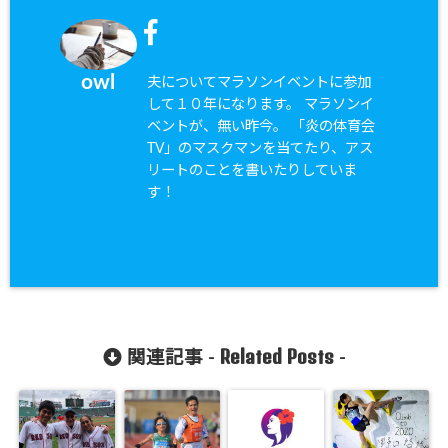
owl
夫についてマラソンイベントに参加
して１０年になります。 マラソンイ
ベントが、無い昨今。 「炎の体育会
TV」のマスクマンを当てたり、アス
リートのことを書いたりしていま
す！
Related Posts
関連記事 -
-