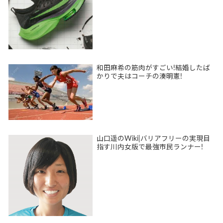
和田麻希の筋肉がすごい!結婚したば
かりで夫はコーチの湊明憲!
山口遥のWiki|バリアフリーの実現目
指す川内女版で最強市民ランナー!