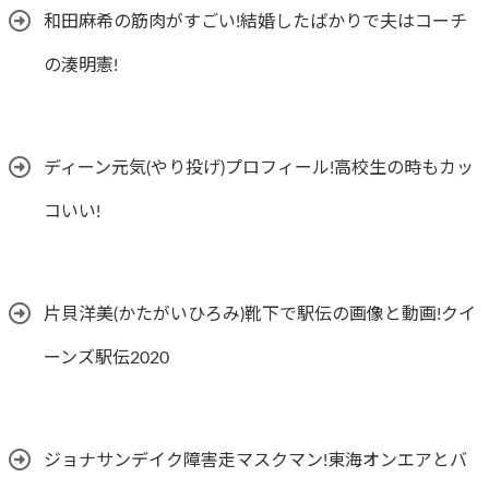
和田麻希の筋肉がすごい!結婚したばかりで夫はコーチ
の湊明憲!
ディーン元気(やり投げ)プロフィール!高校生の時もカッ
コいい!
片貝洋美(かたがいひろみ)靴下で駅伝の画像と動画!クイ
ーンズ駅伝2020
ジョナサンデイク障害走マスクマン!東海オンエアとバ