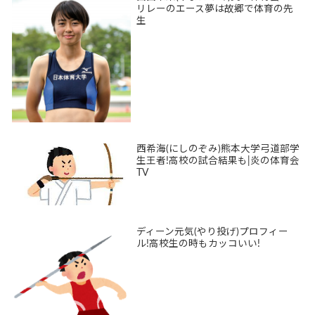
リレーのエース夢は故郷で体育の先
生
西希海(にしのぞみ)熊本大学弓道部学
生王者!高校の試合結果も|炎の体育会
TV
ディーン元気(やり投げ)プロフィー
ル!高校生の時もカッコいい!