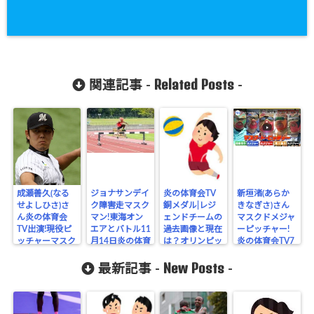
Related Posts
関連記事 -
-
成瀬善久(なる
ジョナサンデイ
炎の体育会TV
新垣渚(あらか
せよしひさ)さ
ク障害走マスク
銅メダル|レジ
きなぎさ)さん
ん炎の体育会
マン!東海オン
ェンドチームの
マスクドメジャ
TV出演!現役ピ
エアとバトル11
過去画像と現在
ーピッチャー!
ッチャーマスク
月14日炎の体育
は？オリンピッ
炎の体育会TV7
マンは彼!
会TV
クバレー
月4日
New Posts
最新記事 -
-