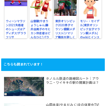
ウィーンマラソ
山領駿(やまり
東京オリンピッ
モリ―・セイデ
ン2021失格者
ょうしゅん)藤
ク2020男子マ
ル[東京オリン
のシューズはア
井由美子のモヒ
ラソン銀銅メダ
ピック女子マラ
ディダス!デララ
カン伴走者はど
リスト|ソマリ
ソン銅メダル]
フリサ
んなひと?パラ
ア難民を詳しく
のwikiとインス
リンピック
タ
こちらも読まれています！
ホノルル鉄道の路線図ルート｜アウ
ラ二・ワイキキの駅の開業計画は？
山田未来(やまだみく)炎の体育会TV!