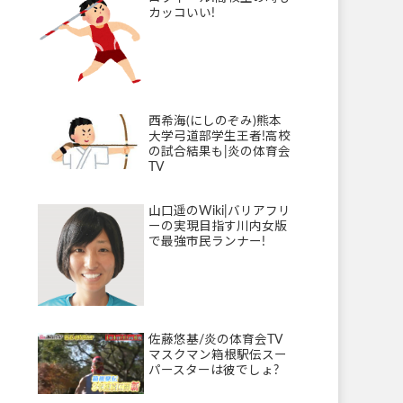
カッコいい!
西希海(にしのぞみ)熊本
大学弓道部学生王者!高校
の試合結果も|炎の体育会
TV
山口遥のWiki|バリアフリ
ーの実現目指す川内女版
で最強市民ランナー!
佐藤悠基/炎の体育会TV
マスクマン箱根駅伝スー
パースターは彼でしょ?