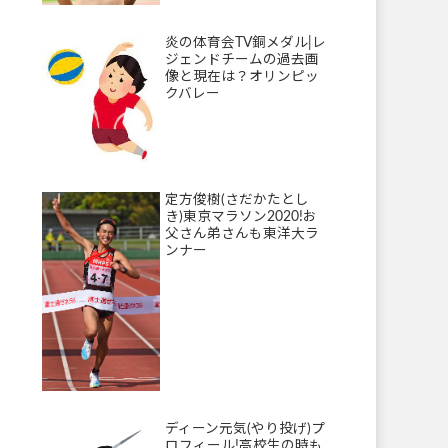
炎の体育会TV銅メダル|レ
ジェンドチームの過去画
像と現在は？オリンピッ
クバレー
定方俊樹(さだかたとし
き)東京マラソン2020!お
父さん弟さんも東洋大ラ
ンナー
ディーン元気(やり投げ)プ
ロフィール!高校生の時も