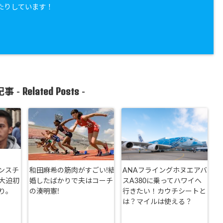
たりしています！
Related Posts
事 -
-
ンスチ
和田麻希の筋肉がすごい!結
ANAフライングホヌエアバ
大迫初
婚したばかりで夫はコーチ
スA380に乗ってハワイへ
り。
の湊明憲!
行きたい！カウチシートと
は？マイルは使える？