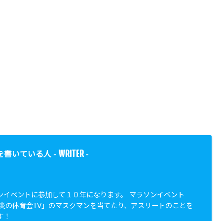
WRITER
を書いている人 -
-
ンイベントに参加して１０年になります。 マラソンイベント
「炎の体育会TV」のマスクマンを当てたり、アスリートのことを
す！