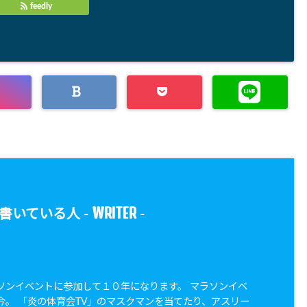
feedly
WRITER
書いている人 -
-
ソンイベントに参加して１０年になります。 マラソンイベ
今。 「炎の体育会TV」のマスクマンを当てたり、アスリー