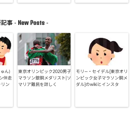
New Posts
記事 -
-
ゅん)
東京オリンピック2020男子
モリ―・セイデル[東京オリ
ン伴走
マラソン銀銅メダリスト|ソ
ンピック女子マラソン銅メ
ラリン
マリア難民を詳しく
ダル]のwikiとインスタ