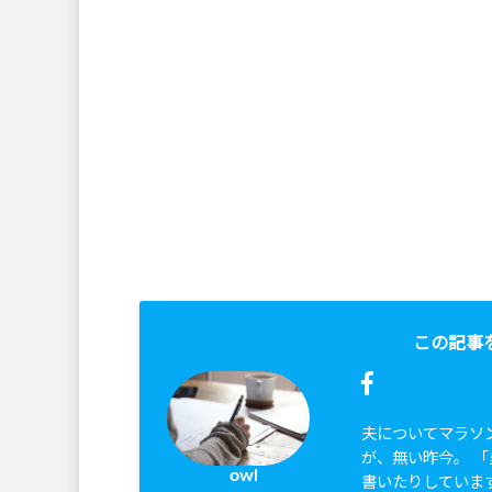
この記事
夫についてマラソ
が、無い昨今。 
owl
書いたりしていま