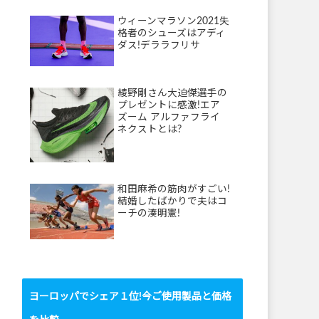
ウィーンマラソン2021失
格者のシューズはアディ
ダス!デララフリサ
綾野剛さん大迫傑選手の
プレゼントに感激!エア
ズーム アルファフライ
ネクストとは?
和田麻希の筋肉がすごい!
結婚したばかりで夫はコ
ーチの湊明憲!
ヨーロッパでシェア１位!今ご使用製品と価格