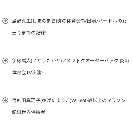
島野真生(しまのまお)炎の体育会TV出演/ハードルの女
王今までの記録!
伊藤嵩人(いとうたかと)アメフトクオーターバック!炎の
体育会TV出演!
弓削田真理子(ゆげたまりこ)Wiki!60歳以上のマラソン
記録世界保持者