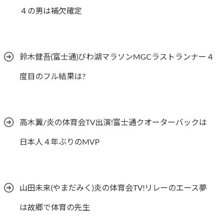
４の男は補欠確定
鈴木健吾(富士通)びわ湖マラソンMGCラストランナー４
度目のフル結果は?
高木翼/炎の体育会TV出演!富士通クオーターバックは
日本人４年ぶりのMVP
山田未来(やまだみく)炎の体育会TV!リレーのエース夢
は故郷で体育の先生