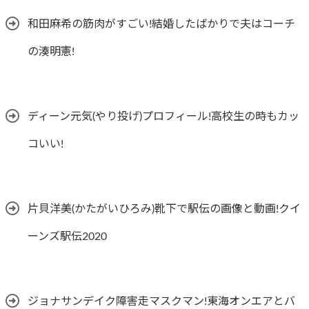
和田麻希の筋肉がすごい!結婚したばかりで夫はコーチ
の湊明憲!
ディーン元気(やり投げ)プロフィール!高校生の時もカッ
コいい!
片貝洋美(かたがいひろみ)靴下で駅伝の画像と動画!クイ
ーンズ駅伝2020
ジョナサンデイク障害走マスクマン!東海オンエアとバ