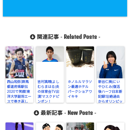
Related Posts
関連記事 -
-
西山和弥|群馬
吉村真晴(よし
ホノルルマラソ
新谷仁美(にい
都道府県駅伝
むらまはる)炎
ン最適ホテル
やひとみ)復活
2020で笑顔!東
の体育会TV出
パークショアワ
後ハーフ日本新
洋大学副将エー
演!マスクドピ
イキキ
記録!壮絶過去
スで巻き返し
ンポン！
からオリンピッ
クへ
New Posts
最新記事 -
-