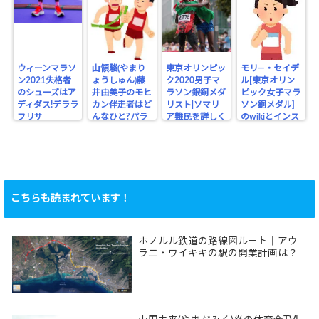
ウィーンマラソ
山領駿(やまり
東京オリンピッ
モリ―・セイデ
ン2021失格者
ょうしゅん)藤
ク2020男子マ
ル[東京オリン
のシューズはア
井由美子のモヒ
ラソン銀銅メダ
ピック女子マラ
ディダス!デララ
カン伴走者はど
リスト|ソマリ
ソン銅メダル]
フリサ
んなひと?パラ
ア難民を詳しく
のwikiとインス
リンピック
タ
こちらも読まれています！
ホノルル鉄道の路線図ルート｜アウ
ラ二・ワイキキの駅の開業計画は？