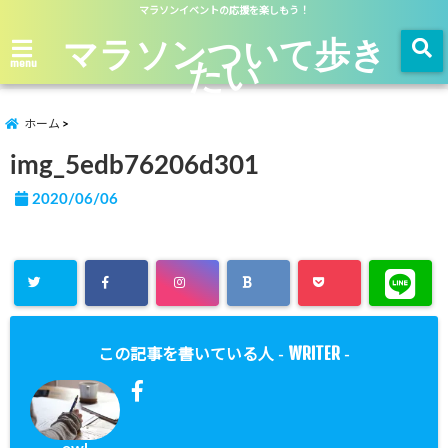
マラソンイベントの応援を楽しもう！
マラソンついて歩き
たい
menu
ホーム
img_5edb76206d301
2020/06/06
WRITER
この記事を書いている人 -
-