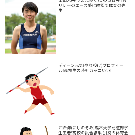
山田未来(やまだみく)炎の体育会TV!
リレーのエース夢は故郷で体育の先
生
ディーン元気(やり投げ)プロフィー
ル!高校生の時もカッコいい!
西希海(にしのぞみ)熊本大学弓道部学
生王者!高校の試合結果も|炎の体育会