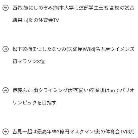
西希海(にしのぞみ)熊本大学弓道部学生王者!高校の試合
結果も|炎の体育会TV
松下菜摘まつしたなつみ(天満屋)Wiki|名古屋ウイメンズ
初マラソン3位
伊藤ふたば(クライミング)が可愛い!卒業後はauでパリオ
リンピックを目指す
吉見一起は最高年棒3億円マスクマン!炎の体育会TV(3月