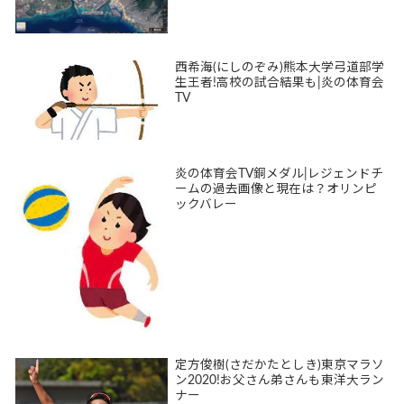
西希海(にしのぞみ)熊本大学弓道部学
生王者!高校の試合結果も|炎の体育会
TV
炎の体育会TV銅メダル|レジェンドチ
ームの過去画像と現在は？オリンピ
ックバレー
定方俊樹(さだかたとしき)東京マラソ
ン2020!お父さん弟さんも東洋大ラン
ナー