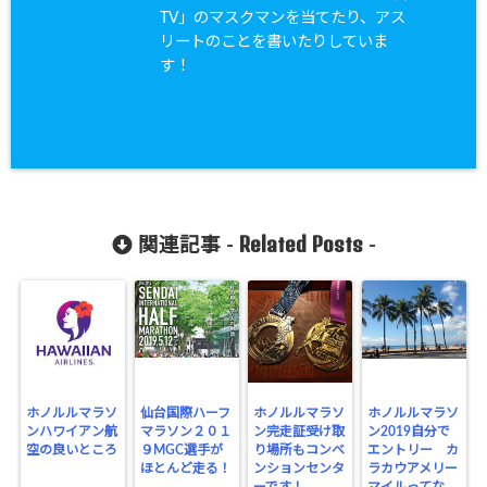
TV」のマスクマンを当てたり、アス
リートのことを書いたりしていま
す！
Related Posts
関連記事 -
-
ホノルルマラソ
仙台国際ハーフ
ホノルルマラソ
ホノルルマラソ
ンハワイアン航
マラソン２０１
ン完走証受け取
ン2019自分で
空の良いところ
９MGC選手が
り場所もコンベ
エントリー カ
ほとんど走る！
ンションセンタ
ラカウアメリー
ーです！
マイルってな