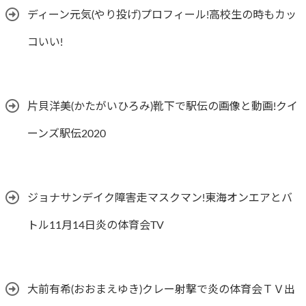
ディーン元気(やり投げ)プロフィール!高校生の時もカッ
コいい!
片貝洋美(かたがいひろみ)靴下で駅伝の画像と動画!クイ
ーンズ駅伝2020
ジョナサンデイク障害走マスクマン!東海オンエアとバ
トル11月14日炎の体育会TV
大前有希(おおまえゆき)クレー射撃で炎の体育会ＴＶ出