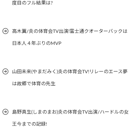
度目のフル結果は?
高木翼/炎の体育会TV出演!富士通クオーターバックは
日本人４年ぶりのMVP
山田未来(やまだみく)炎の体育会TV!リレーのエース夢
は故郷で体育の先生
島野真生(しまのまお)炎の体育会TV出演/ハードルの女
王今までの記録!