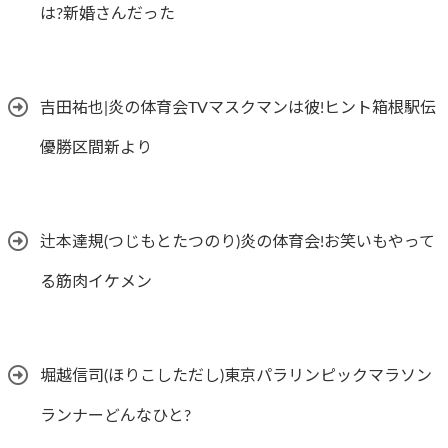
は?新婚さんだった
吉田祐也|炎の体育会TVマスクマンは彼!ヒント箱根駅伝
優勝区間新より
辻本達規(つじもとたつのり)炎の体育会!お笑いもやって
る筋肉イケメン
堀越信司(ほりこしただし)東京パラリンピックマラソン
ランナーどんなひと?