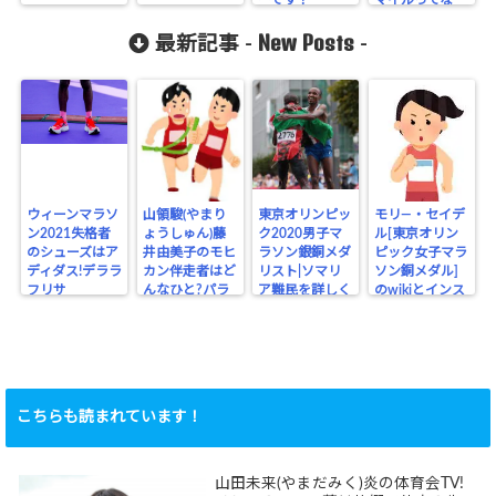
に？
New Posts
最新記事 -
-
ウィーンマラソ
山領駿(やまり
東京オリンピッ
モリ―・セイデ
ン2021失格者
ょうしゅん)藤
ク2020男子マ
ル[東京オリン
のシューズはア
井由美子のモヒ
ラソン銀銅メダ
ピック女子マラ
ディダス!デララ
カン伴走者はど
リスト|ソマリ
ソン銅メダル]
フリサ
んなひと?パラ
ア難民を詳しく
のwikiとインス
リンピック
タ
こちらも読まれています！
山田未来(やまだみく)炎の体育会TV!