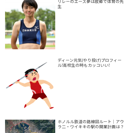
リレーのエース夢は故郷で体育の先
生
ディーン元気(やり投げ)プロフィー
ル!高校生の時もカッコいい!
ホノルル鉄道の路線図ルート｜アウ
ラ二・ワイキキの駅の開業計画は？