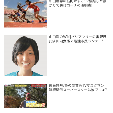
和田麻希の筋肉がすごい!結婚したば
かりで夫はコーチの湊明憲!
山口遥のWiki|バリアフリーの実現目
指す川内女版で最強市民ランナー!
佐藤悠基/炎の体育会TVマスクマン
箱根駅伝スーパースターは彼でしょ?