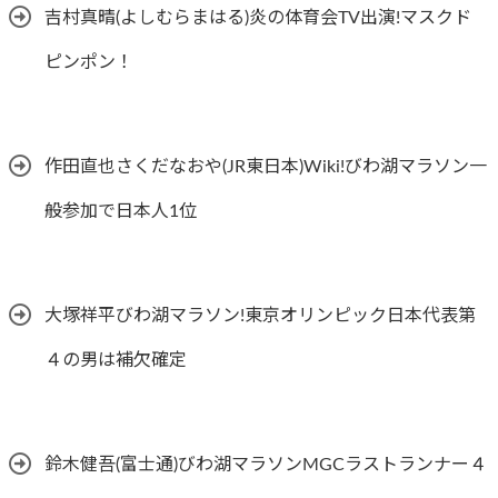
吉村真晴(よしむらまはる)炎の体育会TV出演!マスクド
ピンポン！
作田直也さくだなおや(JR東日本)Wiki!びわ湖マラソン一
般参加で日本人1位
大塚祥平びわ湖マラソン!東京オリンピック日本代表第
４の男は補欠確定
鈴木健吾(富士通)びわ湖マラソンMGCラストランナー４