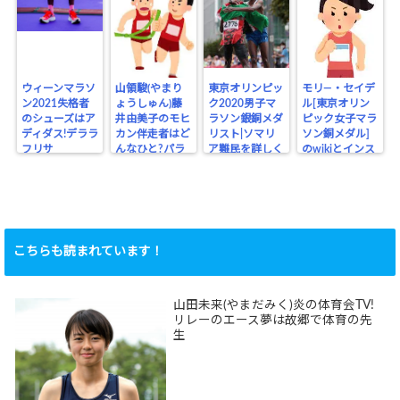
ウィーンマラソ
山領駿(やまり
東京オリンピッ
モリ―・セイデ
ン2021失格者
ょうしゅん)藤
ク2020男子マ
ル[東京オリン
のシューズはア
井由美子のモヒ
ラソン銀銅メダ
ピック女子マラ
ディダス!デララ
カン伴走者はど
リスト|ソマリ
ソン銅メダル]
フリサ
んなひと?パラ
ア難民を詳しく
のwikiとインス
リンピック
タ
こちらも読まれています！
山田未来(やまだみく)炎の体育会TV!
リレーのエース夢は故郷で体育の先
生