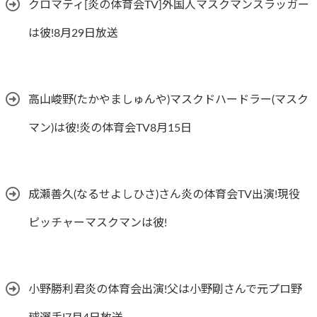
クロマティ[炎の体育会TV]外国人マスクマンスラッガー
は彼!8月29日放送
高山峻野(たかやましゅんや)マスクドハードラー(マスク
マン)は彼!炎の体育会TV8月15日
成瀬善久(なるせよしひさ)さん炎の体育会TV出演!現役
ピッチャーマスクマンは彼!
小野勝利君炎の体育会出演!父は小野剛さんで元プロ野