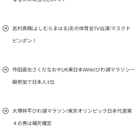
吉村真晴(よしむらまはる)炎の体育会TV出演!マスクド
ピンポン！
作田直也さくだなおや(JR東日本)Wiki!びわ湖マラソン一
般参加で日本人1位
大塚祥平びわ湖マラソン!東京オリンピック日本代表第
４の男は補欠確定