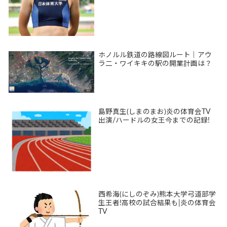
ホノルル鉄道の路線図ルート｜アウ
ラ二・ワイキキの駅の開業計画は？
島野真生(しまのまお)炎の体育会TV
出演/ハードルの女王今までの記録!
西希海(にしのぞみ)熊本大学弓道部学
生王者!高校の試合結果も|炎の体育会
TV