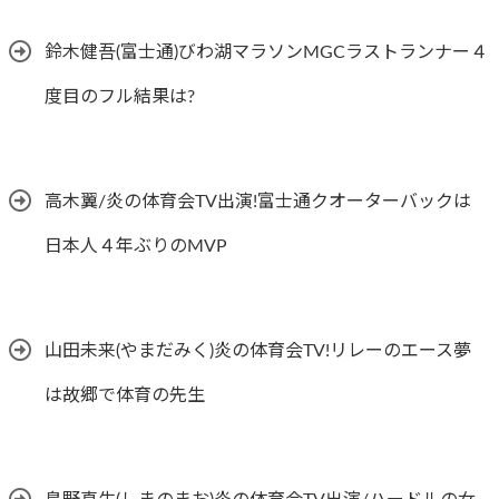
鈴木健吾(富士通)びわ湖マラソンMGCラストランナー４
度目のフル結果は?
高木翼/炎の体育会TV出演!富士通クオーターバックは
日本人４年ぶりのMVP
山田未来(やまだみく)炎の体育会TV!リレーのエース夢
は故郷で体育の先生