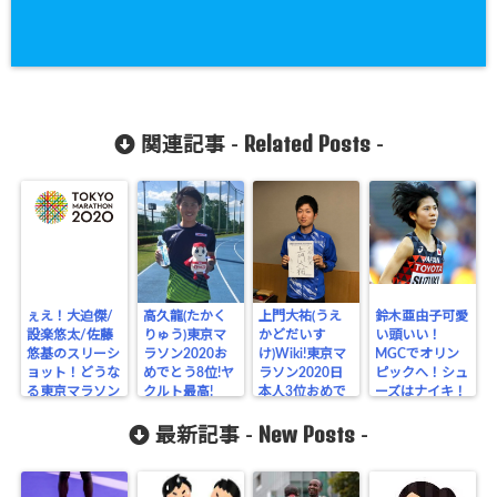
Related Posts
関連記事 -
-
ぇえ！大迫傑/
高久龍(たかく
上門大祐(うえ
鈴木亜由子可愛
設楽悠太/佐藤
りゅう)東京マ
かどだいす
い頭いい！
悠基のスリーシ
ラソン2020お
け)Wiki!東京マ
MGCでオリン
ョット！どうな
めでとう8位!ヤ
ラソン2020日
ピックへ！シュ
る東京マラソン
クルト最高!
本人3位おめで
ーズはナイキ！
2020
とう!
New Posts
最新記事 -
-