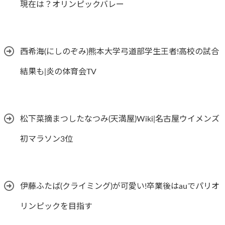
現在は？オリンピックバレー
西希海(にしのぞみ)熊本大学弓道部学生王者!高校の試合
結果も|炎の体育会TV
松下菜摘まつしたなつみ(天満屋)Wiki|名古屋ウイメンズ
初マラソン3位
伊藤ふたば(クライミング)が可愛い!卒業後はauでパリオ
リンピックを目指す