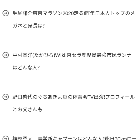
堀尾謙介東京マラソン2020走る!昨年日本人トップのメ
ガネと身長は?
中村高洋(たかひろ)Wiki!京セラ鹿児島最強市民ランナー
はどんな人?
野口啓代のぐちあきよ炎の体育会TV出演!プロフィール
とお父さんも
神林勇太｜青学新キャプテンはどんな人?熊日30kmロー