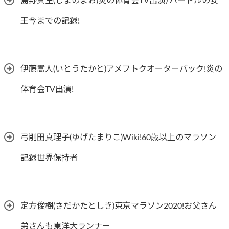
島野真生(しまのまお)炎の体育会TV出演/ハードルの女
王今までの記録!
伊藤嵩人(いとうたかと)アメフトクオーターバック!炎の
体育会TV出演!
弓削田真理子(ゆげたまりこ)Wiki!60歳以上のマラソン
記録世界保持者
定方俊樹(さだかたとしき)東京マラソン2020!お父さん
弟さんも東洋大ランナー