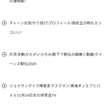
の湊明憲!
ディーン元気(やり投げ)プロフィール!高校生の時もカッ
コいい!
片貝洋美(かたがいひろみ)靴下で駅伝の画像と動画!クイ
ーンズ駅伝2020
ジョナサンデイク障害走マスクマン!東海オンエアとバ
トル11月14日炎の体育会TV