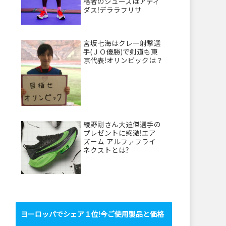
格者のシューズはアディ
ダス!デララフリサ
宮坂七海はクレー射撃選
手(ＪＯ優勝)で剣道も東
京代表!オリンピックは？
綾野剛さん大迫傑選手の
プレゼントに感激!エア
ズーム アルファフライ
ネクストとは?
ヨーロッパでシェア１位!今ご使用製品と価格