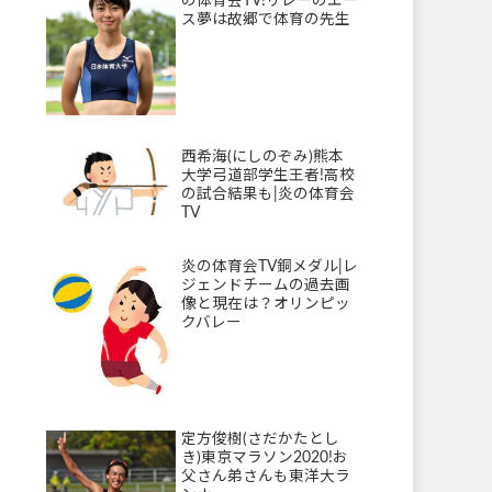
の体育会TV!リレーのエー
ス夢は故郷で体育の先生
西希海(にしのぞみ)熊本
大学弓道部学生王者!高校
の試合結果も|炎の体育会
TV
炎の体育会TV銅メダル|レ
ジェンドチームの過去画
像と現在は？オリンピッ
クバレー
定方俊樹(さだかたとし
き)東京マラソン2020!お
父さん弟さんも東洋大ラ