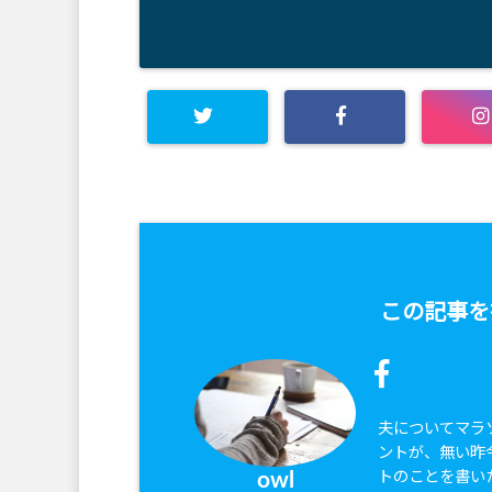
この記事を
夫についてマラ
ントが、無い昨
トのことを書い
owl