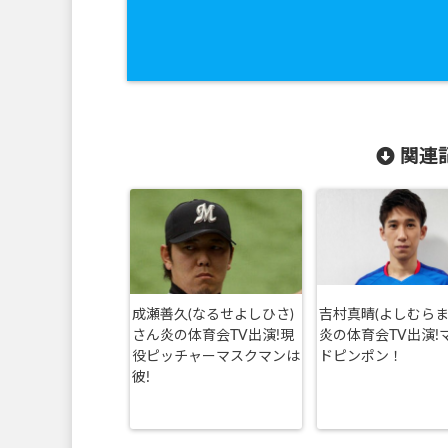
関連記
成瀬善久(なるせよしひさ)
吉村真晴(よしむらま
さん炎の体育会TV出演!現
炎の体育会TV出演!
役ピッチャーマスクマンは
ドピンポン！
彼!