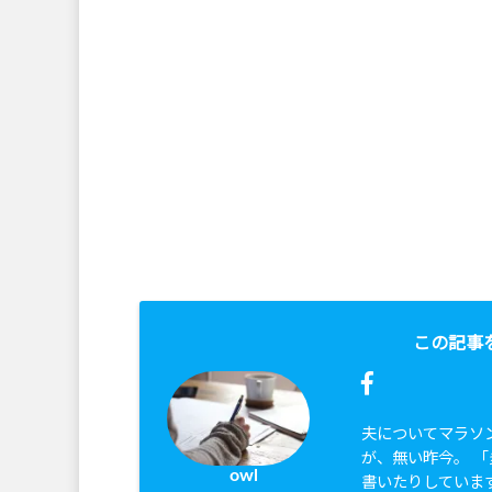
この記事
夫についてマラソ
が、無い昨今。 
owl
書いたりしていま