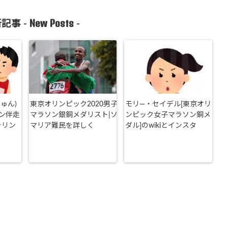
New Posts
記事 -
-
ゅん)
東京オリンピック2020男子
モリ―・セイデル[東京オリ
ン伴走
マラソン銀銅メダリスト|ソ
ンピック女子マラソン銅メ
ラリン
マリア難民を詳しく
ダル]のwikiとインスタ