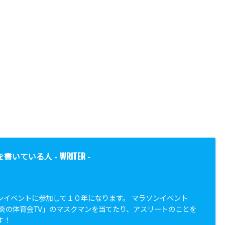
WRITER
を書いている人 -
-
ンイベントに参加して１０年になります。 マラソンイベント
「炎の体育会TV」のマスクマンを当てたり、アスリートのことを
す！