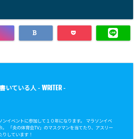
WRITER
書いている人 -
-
ソンイベントに参加して１０年になります。 マラソンイベ
今。 「炎の体育会TV」のマスクマンを当てたり、アスリー
たりしています！