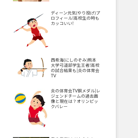
ディーン元気(やり投げ)プ
ロフィール!高校生の時も
カッコいい!
西希海(にしのぞみ)熊本
大学弓道部学生王者!高校
の試合結果も|炎の体育会
TV
炎の体育会TV銅メダル|レ
ジェンドチームの過去画
像と現在は？オリンピッ
クバレー