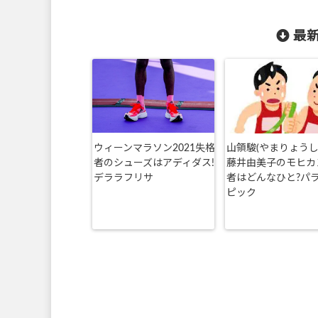
最新
ウィーンマラソン2021失格
山領駿(やまりょうし
者のシューズはアディダス!
藤井由美子のモヒカ
デララフリサ
者はどんなひと?パ
ピック