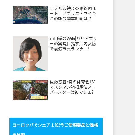
ホノルル鉄道の路線図ル
ート｜アウラ二・ワイキ
キの駅の開業計画は？
山口遥のWiki|バリアフリ
ーの実現目指す川内女版
で最強市民ランナー!
佐藤悠基/炎の体育会TV
マスクマン箱根駅伝スー
パースターは彼でしょ?
ヨーロッパでシェア１位!今ご使用製品と価格