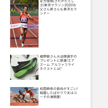
定方俊樹(さだかたとし
き)東京マラソン2020!お
父さん弟さんも東洋大ラ
ンナー
綾野剛さん大迫傑選手の
プレゼントに感激!エア
ズーム アルファフライ
ネクストとは?
和田麻希の筋肉がすごい!
結婚したばかりで夫はコ
ーチの湊明憲!