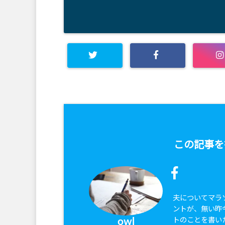
この記事を
夫についてマラ
ントが、無い昨
トのことを書い
owl