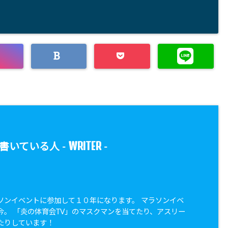
WRITER
書いている人 -
-
ソンイベントに参加して１０年になります。 マラソンイベ
今。 「炎の体育会TV」のマスクマンを当てたり、アスリー
たりしています！