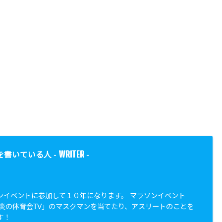
WRITER
を書いている人 -
-
ンイベントに参加して１０年になります。 マラソンイベント
「炎の体育会TV」のマスクマンを当てたり、アスリートのことを
す！