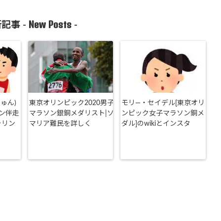
New Posts
記事 -
-
ゅん)
東京オリンピック2020男子
モリ―・セイデル[東京オリ
ン伴走
マラソン銀銅メダリスト|ソ
ンピック女子マラソン銅メ
ラリン
マリア難民を詳しく
ダル]のwikiとインスタ