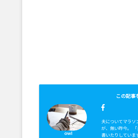
この記事
夫についてマラソ
が、無い昨今。 
owl
書いたりしていま