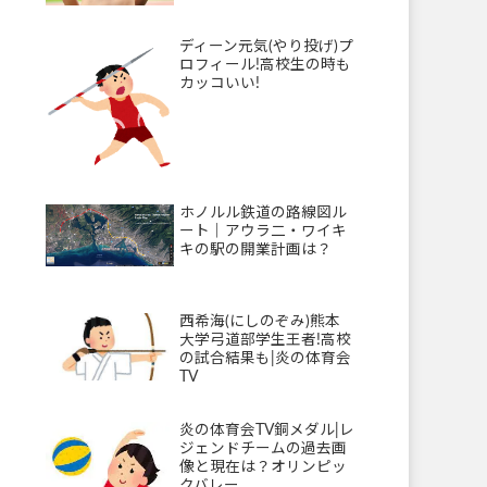
ディーン元気(やり投げ)プ
ロフィール!高校生の時も
カッコいい!
ホノルル鉄道の路線図ル
ート｜アウラ二・ワイキ
キの駅の開業計画は？
西希海(にしのぞみ)熊本
大学弓道部学生王者!高校
の試合結果も|炎の体育会
TV
炎の体育会TV銅メダル|レ
ジェンドチームの過去画
像と現在は？オリンピッ
クバレー