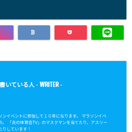
WRITER
書いている人 -
-
ソンイベントに参加して１０年になります。 マラソンイベ
今。 「炎の体育会TV」のマスクマンを当てたり、アスリー
たりしています！