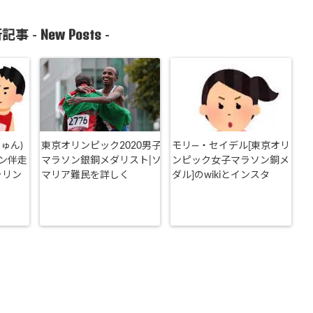
New Posts
記事 -
-
ゅん)
東京オリンピック2020男子
モリ―・セイデル[東京オリ
ン伴走
マラソン銀銅メダリスト|ソ
ンピック女子マラソン銅メ
ラリン
マリア難民を詳しく
ダル]のwikiとインスタ