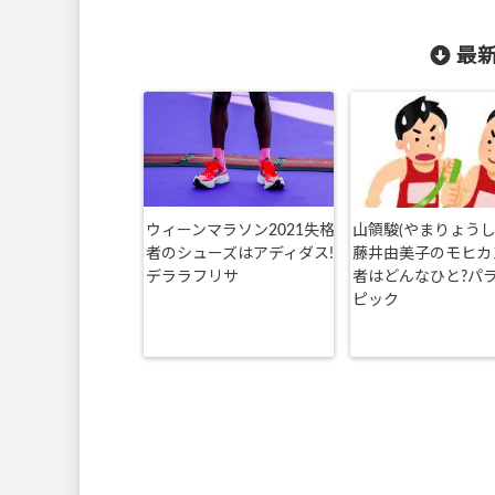
最新
ウィーンマラソン2021失格
山領駿(やまりょうし
者のシューズはアディダス!
藤井由美子のモヒカ
デララフリサ
者はどんなひと?パ
ピック