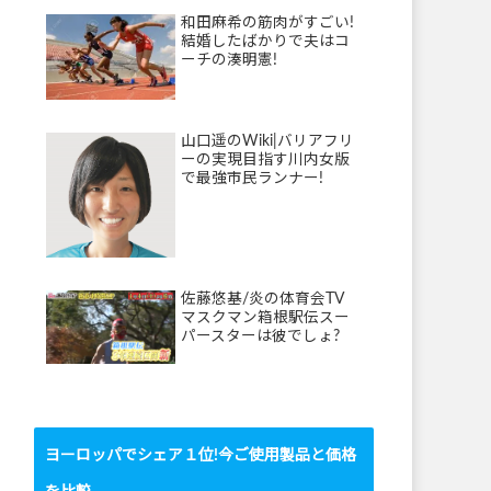
和田麻希の筋肉がすごい!
結婚したばかりで夫はコ
ーチの湊明憲!
山口遥のWiki|バリアフリ
ーの実現目指す川内女版
で最強市民ランナー!
佐藤悠基/炎の体育会TV
マスクマン箱根駅伝スー
パースターは彼でしょ?
ヨーロッパでシェア１位!今ご使用製品と価格