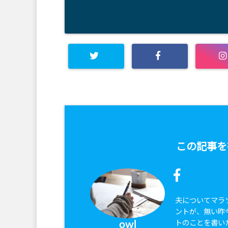
この記事を
夫についてマラ
ントが、無い昨
トのことを書い
owl