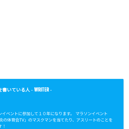
WRITER
を書いている人 -
-
ンイベントに参加して１０年になります。 マラソンイベント
「炎の体育会TV」のマスクマンを当てたり、アスリートのことを
す！