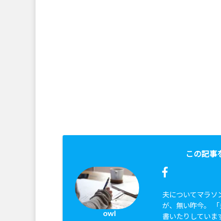
この記事
夫についてマラソ
が、無い昨今。 
owl
書いたりしていま