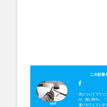
この記事
夫についてマラソ
が、無い昨今。 
owl
書いたりしていま