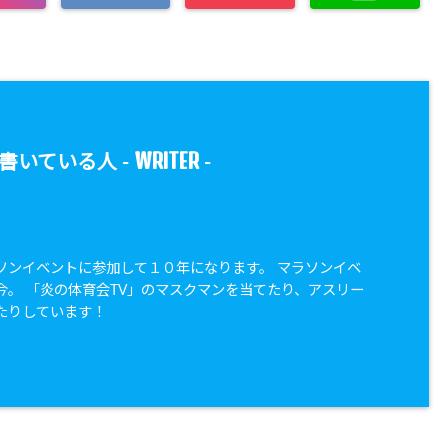
WRITER
書いている人 -
-
ソンイベントに参加して１０年になります。 マラソンイベ
今。 「炎の体育会TV」のマスクマンを当てたり、アスリー
たりしています！