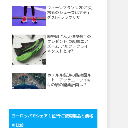
ウィーンマラソン2021失
格者のシューズはアディ
ダス!デララフリサ
綾野剛さん大迫傑選手の
プレゼントに感激!エア
ズーム アルファフライ
ネクストとは?
ホノルル鉄道の路線図ル
ート｜アウラ二・ワイキ
キの駅の開業計画は？
ヨーロッパでシェア１位!今ご使用製品と価格
を比較