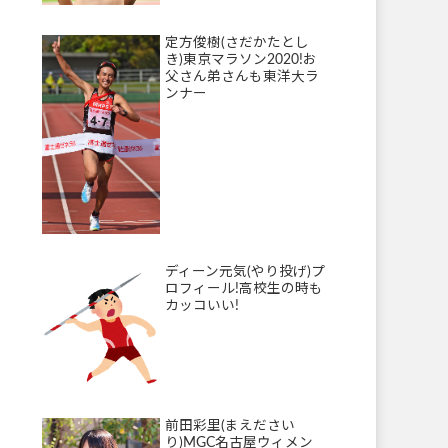
定方俊樹(さだかたとし
き)東京マラソン2020!お
父さん弟さんも東洋大ラ
ンナー
ディーン元気(やり投げ)プ
ロフィール!高校生の時も
カッコいい!
前田彩里(まえださい
り)MGC名古屋ウィメン