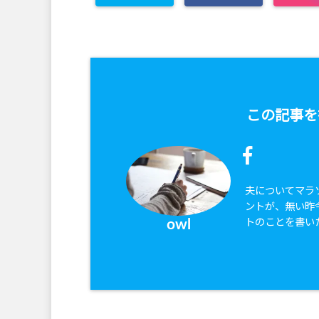
この記事を
夫についてマラ
ントが、無い昨
トのことを書い
owl