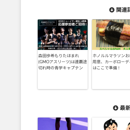
関連記
森田歩希もりたほまれ
ホノルルマラソンお
(GMOアスリーツ)は連覇途
用意、カーボローデ
切れ時の青学キャプテン
はここで準備！
最新