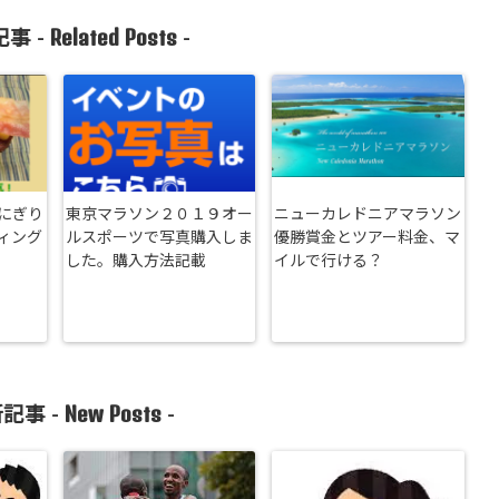
Related Posts
事 -
-
にぎり
東京マラソン２０１９オー
ニューカレドニアマラソン
ィング
ルスポーツで写真購入しま
優勝賞金とツアー料金、マ
した。購入方法記載
イルで行ける？
New Posts
記事 -
-