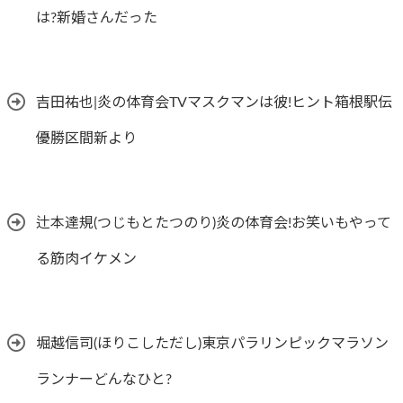
は?新婚さんだった
吉田祐也|炎の体育会TVマスクマンは彼!ヒント箱根駅伝
優勝区間新より
辻本達規(つじもとたつのり)炎の体育会!お笑いもやって
る筋肉イケメン
堀越信司(ほりこしただし)東京パラリンピックマラソン
ランナーどんなひと?