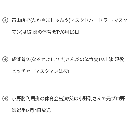
高山峻野(たかやましゅんや)マスクドハードラー(マスク
マン)は彼!炎の体育会TV8月15日
成瀬善久(なるせよしひさ)さん炎の体育会TV出演!現役
ピッチャーマスクマンは彼!
小野勝利君炎の体育会出演!父は小野剛さんで元プロ野
球選手!7月4日放送