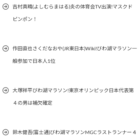
吉村真晴(よしむらまはる)炎の体育会TV出演!マスクド
ピンポン！
作田直也さくだなおや(JR東日本)Wiki!びわ湖マラソン一
般参加で日本人1位
大塚祥平びわ湖マラソン!東京オリンピック日本代表第
４の男は補欠確定
鈴木健吾(富士通)びわ湖マラソンMGCラストランナー４