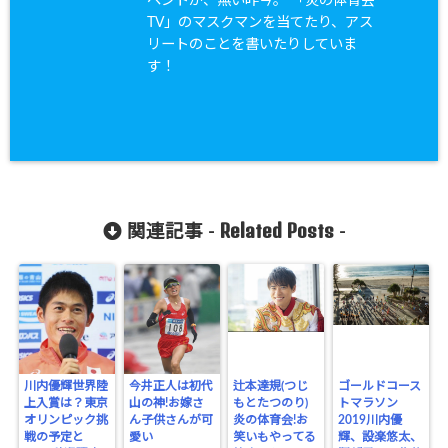
ベントが、無い昨今。 「炎の体育会
TV」のマスクマンを当てたり、アス
リートのことを書いたりしていま
す！
Related Posts
関連記事 -
-
川内優輝世界陸
今井正人は初代
辻本達規(つじ
ゴールドコース
上入賞は？東京
山の神!お嫁さ
もとたつのり)
トマラソン
オリンピック挑
ん子供さんが可
炎の体育会!お
2019川内優
戦の予定と
愛い
笑いもやってる
輝、設楽悠太、