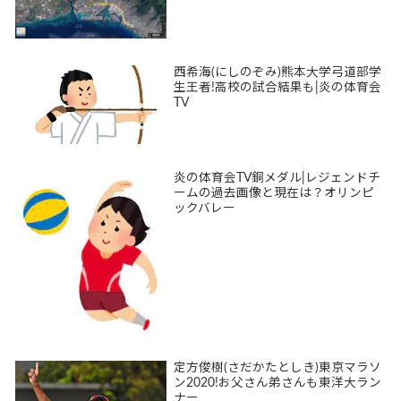
西希海(にしのぞみ)熊本大学弓道部学
生王者!高校の試合結果も|炎の体育会
TV
炎の体育会TV銅メダル|レジェンドチ
ームの過去画像と現在は？オリンピ
ックバレー
定方俊樹(さだかたとしき)東京マラソ
ン2020!お父さん弟さんも東洋大ラン
ナー