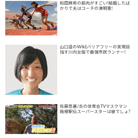
和田麻希の筋肉がすごい!結婚したば
かりで夫はコーチの湊明憲!
山口遥のWiki|バリアフリーの実現目
指す川内女版で最強市民ランナー!
佐藤悠基/炎の体育会TVマスクマン
箱根駅伝スーパースターは彼でしょ?