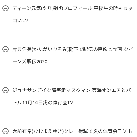
ディーン元気(やり投げ)プロフィール!高校生の時もカッ
コいい!
片貝洋美(かたがいひろみ)靴下で駅伝の画像と動画!クイ
ーンズ駅伝2020
ジョナサンデイク障害走マスクマン!東海オンエアとバ
トル11月14日炎の体育会TV
大前有希(おおまえゆき)クレー射撃で炎の体育会ＴＶ出