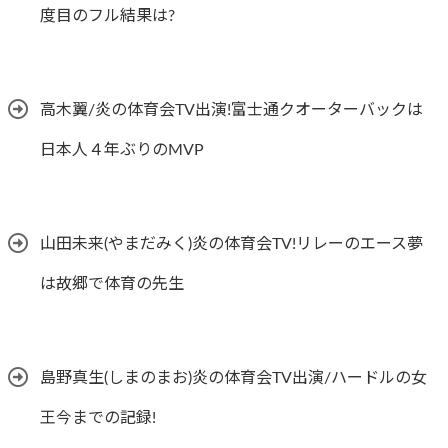
度目のフル結果は?
高木翼/炎の体育会TV出演!富士通クオーターバックは
日本人４年ぶりのMVP
山田未来(やまだみく)炎の体育会TV!リレーのエース夢
は故郷で体育の先生
島野真生(しまのまお)炎の体育会TV出演/ハードルの女
王今までの記録!