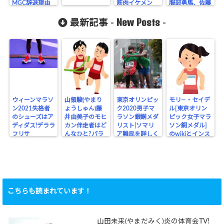
MGC辞退理由
筋肉イケメン
服部勇馬、佐藤
悠基MGC参加
New Posts
ランナー多数出
最新記事 -
-
場
ウィーンマラソ
山領駿(やまり
東京オリンピッ
モリ―・セイデ
ン2021失格者
ょうしゅん)藤
ク2020男子マ
ル[東京オリン
のシューズはア
井由美子のモヒ
ラソン銀銅メダ
ピック女子マラ
ディダス!デララ
カン伴走者はど
リスト|ソマリ
ソン銅メダル]
フリサ
んなひと?パラ
ア難民を詳しく
のwikiとインス
リンピック
タ
こちらも読まれています！
山田未来(やまだみく)炎の体育会TV!