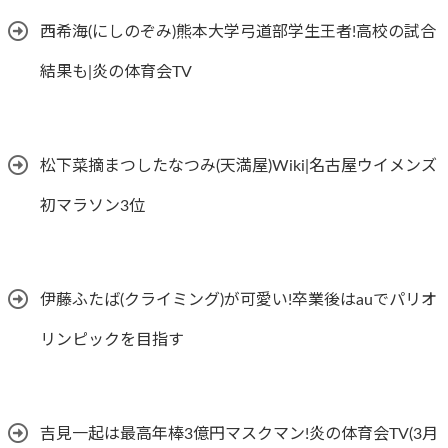
西希海(にしのぞみ)熊本大学弓道部学生王者!高校の試合
結果も|炎の体育会TV
松下菜摘まつしたなつみ(天満屋)Wiki|名古屋ウイメンズ
初マラソン3位
伊藤ふたば(クライミング)が可愛い!卒業後はauでパリオ
リンピックを目指す
吉見一起は最高年棒3億円マスクマン!炎の体育会TV(3月