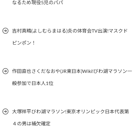
なるため現役5児のパパ
吉村真晴(よしむらまはる)炎の体育会TV出演!マスクド
ピンポン！
作田直也さくだなおや(JR東日本)Wiki!びわ湖マラソン一
般参加で日本人1位
大塚祥平びわ湖マラソン!東京オリンピック日本代表第
４の男は補欠確定