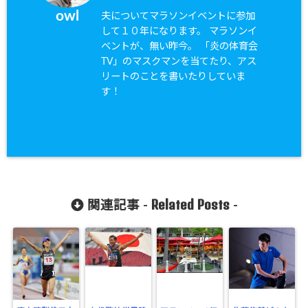
owl
夫についてマラソンイベントに参加
して１０年になります。 マラソンイ
ベントが、無い昨今。 「炎の体育会
TV」のマスクマンを当てたり、アス
リートのことを書いたりしていま
す！
Related Posts
関連記事 -
-