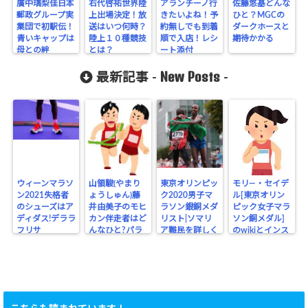
廣中璃梨佳日本
右代啓祐世界陸
アランチーノ行
佐藤悠基どんな
郵政グループ実
上出場決定！放
きたいよね！予
ひと？MGCの
業団で初駅伝！
送はいつ何時？
約無しでも到着
ダークホースと
青いキャップは
陸上１０種競技
順で入店！レシ
期待かかる
母との絆
とは？
ート添付
New Posts
最新記事 -
-
ウィーンマラソ
山領駿(やまり
東京オリンピッ
モリ―・セイデ
ン2021失格者
ょうしゅん)藤
ク2020男子マ
ル[東京オリン
のシューズはア
井由美子のモヒ
ラソン銀銅メダ
ピック女子マラ
ディダス!デララ
カン伴走者はど
リスト|ソマリ
ソン銅メダル]
フリサ
んなひと?パラ
ア難民を詳しく
のwikiとインス
リンピック
タ