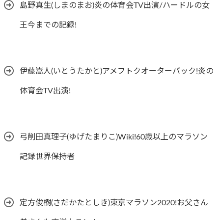
島野真生(しまのまお)炎の体育会TV出演/ハードルの女
王今までの記録!
伊藤嵩人(いとうたかと)アメフトクオーターバック!炎の
体育会TV出演!
弓削田真理子(ゆげたまりこ)Wiki!60歳以上のマラソン
記録世界保持者
定方俊樹(さだかたとしき)東京マラソン2020!お父さん