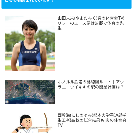
こちらも読まれています！
山田未来(やまだみく)炎の体育会TV!
リレーのエース夢は故郷で体育の先
生
ホノルル鉄道の路線図ルート｜アウ
ラ二・ワイキキの駅の開業計画は？
西希海(にしのぞみ)熊本大学弓道部学
生王者!高校の試合結果も|炎の体育会
TV