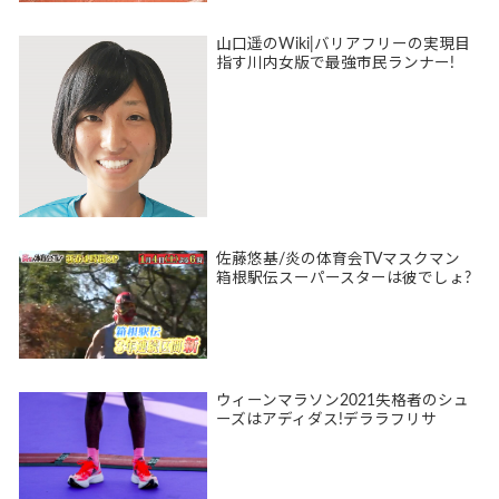
山口遥のWiki|バリアフリーの実現目
指す川内女版で最強市民ランナー!
佐藤悠基/炎の体育会TVマスクマン
箱根駅伝スーパースターは彼でしょ?
ウィーンマラソン2021失格者のシュ
ーズはアディダス!デララフリサ