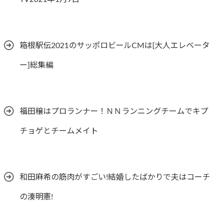
箱根駅伝2021のサッポロビールCMは[大人エレベータ
ー]総集編
福田穣はプロランナー！ＮＮランニングチームでキプ
チョゲとチームメイト
和田麻希の筋肉がすごい!結婚したばかりで夫はコーチ
の湊明憲!