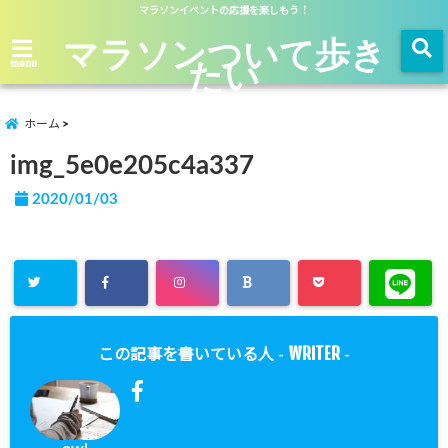
マラソンイベントの応援を楽しもう！
マラソンついて歩き
たい
menu
ホーム
img_5e0e205c4a337
2020/01/03
WRITER
この記事を書いている人 -
-