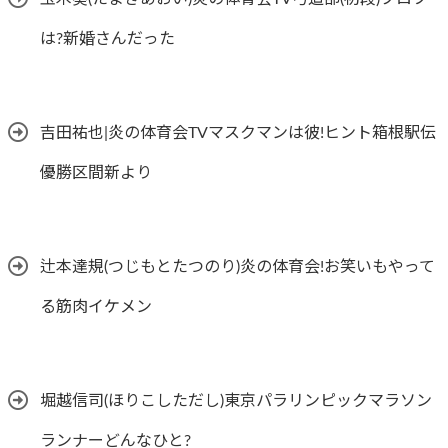
は?新婚さんだった
吉田祐也|炎の体育会TVマスクマンは彼!ヒント箱根駅伝
優勝区間新より
辻本達規(つじもとたつのり)炎の体育会!お笑いもやって
る筋肉イケメン
堀越信司(ほりこしただし)東京パラリンピックマラソン
ランナーどんなひと?