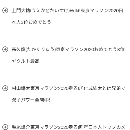
上門大祐(うえかどだいすけ)Wiki!東京マラソン2020日
本人3位おめでとう!
高久龍(たかくりゅう)東京マラソン2020おめでとう8位!
ヤクルト最高!
村山謙太東京マラソン2020走る!旭化成紘太とは兄弟で
双子パワー全開中!
堀尾謙介東京マラソン2020走る!昨年日本人トップのメ