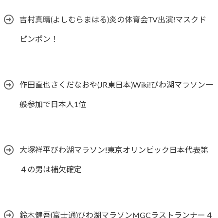
吉村真晴(よしむらまはる)炎の体育会TV出演!マスクド
ピンポン！
作田直也さくだなおや(JR東日本)Wiki!びわ湖マラソン一
般参加で日本人1位
大塚祥平びわ湖マラソン!東京オリンピック日本代表第
４の男は補欠確定
鈴木健吾(富士通)びわ湖マラソンMGCラストランナー４