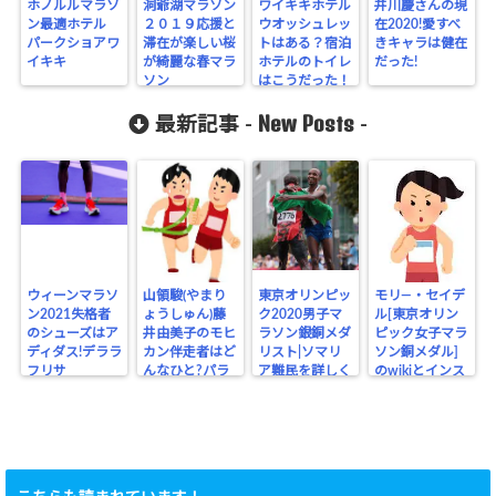
ホノルルマラソ
洞爺湖マラソン
ワイキキホテル
井川慶さんの現
ン最適ホテル
２０１９応援と
ウオッシュレッ
在2020!愛すべ
パークショアワ
滞在が楽しい桜
トはある？宿泊
きキャラは健在
イキキ
が綺麗な春マラ
ホテルのトイレ
だった!
ソン
はこうだった！
New Posts
最新記事 -
-
ウィーンマラソ
山領駿(やまり
東京オリンピッ
モリ―・セイデ
ン2021失格者
ょうしゅん)藤
ク2020男子マ
ル[東京オリン
のシューズはア
井由美子のモヒ
ラソン銀銅メダ
ピック女子マラ
ディダス!デララ
カン伴走者はど
リスト|ソマリ
ソン銅メダル]
フリサ
んなひと?パラ
ア難民を詳しく
のwikiとインス
リンピック
タ