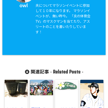
owl
夫についてマラソンイベントに参加
して１０年になります。 マラソンイ
ベントが、無い昨今。 「炎の体育会
TV」のマスクマンを当てたり、アス
リートのことを書いたりしていま
す！
Related Posts
関連記事 -
-