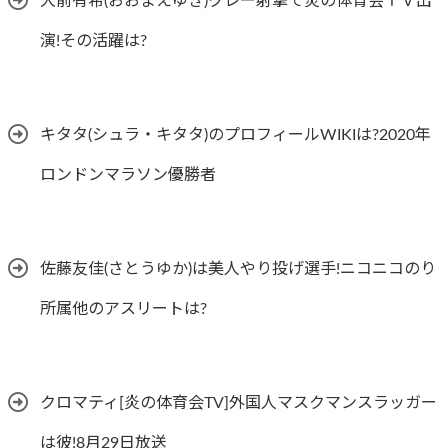
大前有希(おおまえゆき)クレー射撃で炎の体育会ＴＶ出
演!その活躍は?
キタタ(シュラ・キタタ)のプロフィールWIKIは?2020年
ロンドンマラソン優勝者
佐藤友佳(さとうゆか)は美人やり投げ選手!ニコニコのり
所属他のアスリートは?
クロマティ[炎の体育会TV]外国人マスクマンスラッガー
は彼!8月29日放送