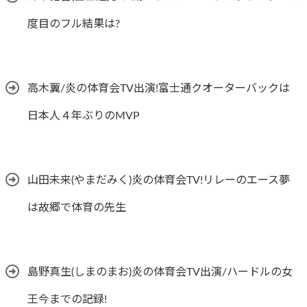
度目のフル結果は?
高木翼/炎の体育会TV出演!富士通クオーターバックは
日本人４年ぶりのMVP
山田未来(やまだみく)炎の体育会TV!リレーのエース夢
は故郷で体育の先生
島野真生(しまのまお)炎の体育会TV出演/ハードルの女
王今までの記録!