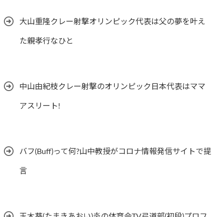
大山重隆クレー射撃オリンピック代表は父の夢を叶え
た親孝行なひと
中山由紀枝クレー射撃のオリンピック日本代表はママ
アスリート!
バフ(Buff)って何?山中教授がコロナ情報発信サイトで提
言
玉木葵(たまきあおい)炎の体育会TV弓道部(初段)プロフ