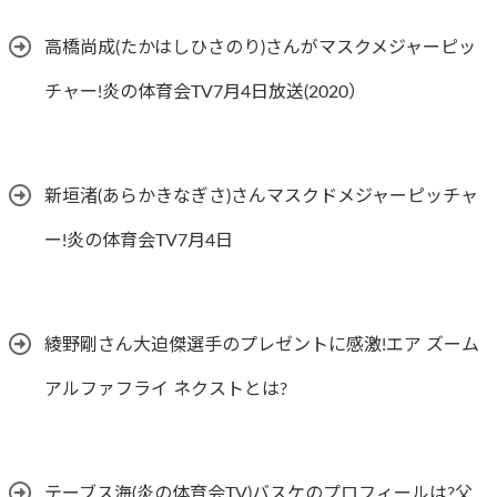
高橋尚成(たかはしひさのり)さんがマスクメジャーピッ
チャー!炎の体育会TV7月4日放送(2020）
新垣渚(あらかきなぎさ)さんマスクドメジャーピッチャ
ー!炎の体育会TV7月4日
綾野剛さん大迫傑選手のプレゼントに感激!エア ズーム
アルファフライ ネクストとは?
テーブス海(炎の体育会TV)バスケのプロフィールは?父