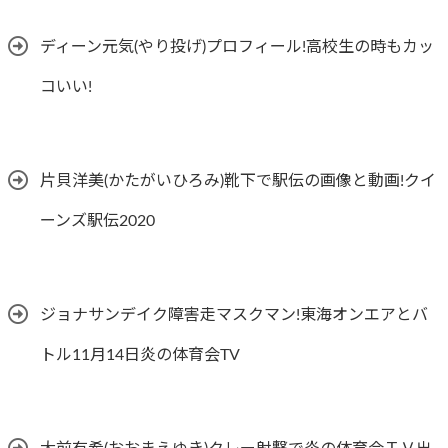
ディーン元気(やり投げ)プロフィール!高校生の時もカッ
コいい!
片貝洋美(かたがいひろみ)靴下で駅伝の画像と動画!クイ
ーンズ駅伝2020
ジョナサンデイク障害走マスクマン!東海オンエアとバ
トル11月14日炎の体育会TV