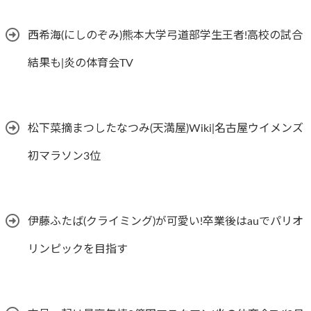
西希海(にしのぞみ)熊本大学弓道部学生王者!高校の試合
結果も|炎の体育会TV
松下菜摘まつしたなつみ(天満屋)Wiki|名古屋ウイメンズ
初マラソン3位
伊藤ふたば(クライミング)が可愛い!卒業後はauでパリオ
リンピックを目指す