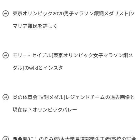
東京オリンピック2020男子マラソン銀銅メダリスト|ソ
マリア難民を詳しく
モリ―・セイデル[東京オリンピック女子マラソン銅メ
ダル]のwikiとインスタ
炎の体育会TV銅メダル|レジェンドチームの過去画像と
現在は？オリンピックバレー
西希海(にしのぞみ)熊本大学弓道部学生王者!高校の試合