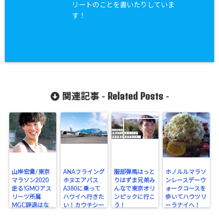
リートのことを書いたりしていま
す！
Related Posts
関連記事 -
-
山岸宏貴/東京
ANAフライング
服部弾馬はっと
ホノルルマラソ
マラソン2020
ホヌエアバス
りはずま兄弟み
ンレースデーウ
走る!GMOアス
A380に乗って
んなで東京オリ
ォークコースを
リーツ所属
ハワイへ行きた
ンピックに行こ
歩いてハウツリ
MGC辞退はな
い！カウチシー
う！
ーラナイへ！
ぜ?
トとは？マイル