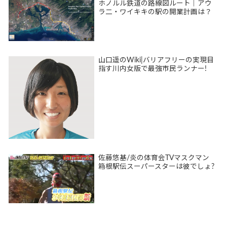
ホノルル鉄道の路線図ルート｜アウ
ラ二・ワイキキの駅の開業計画は？
山口遥のWiki|バリアフリーの実現目
指す川内女版で最強市民ランナー!
佐藤悠基/炎の体育会TVマスクマン
箱根駅伝スーパースターは彼でしょ?