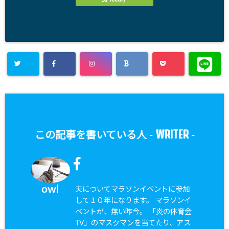
WRITER
この記事を書いている人 -
-
owl
夫についてマラソンイベントに参加
して１０年になります。 マラソンイ
ベントが、無い昨今。 「炎の体育会
TV」のマスクマンを当てたり、アス