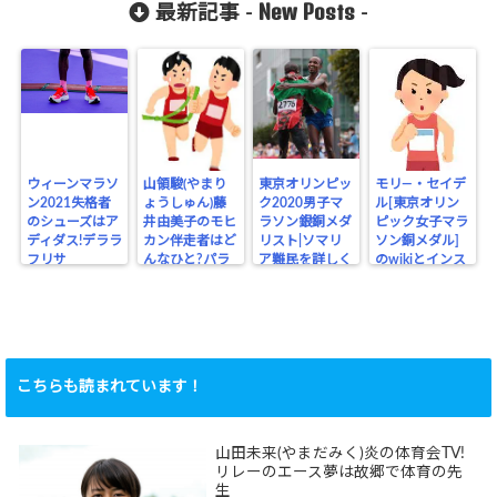
New Posts
は使える？
最新記事 -
-
ウィーンマラソ
山領駿(やまり
東京オリンピッ
モリ―・セイデ
ン2021失格者
ょうしゅん)藤
ク2020男子マ
ル[東京オリン
のシューズはア
井由美子のモヒ
ラソン銀銅メダ
ピック女子マラ
ディダス!デララ
カン伴走者はど
リスト|ソマリ
ソン銅メダル]
フリサ
んなひと?パラ
ア難民を詳しく
のwikiとインス
リンピック
タ
こちらも読まれています！
山田未来(やまだみく)炎の体育会TV!
リレーのエース夢は故郷で体育の先
生