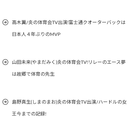
高木翼/炎の体育会TV出演!富士通クオーターバックは
日本人４年ぶりのMVP
山田未来(やまだみく)炎の体育会TV!リレーのエース夢
は故郷で体育の先生
島野真生(しまのまお)炎の体育会TV出演/ハードルの女
王今までの記録!