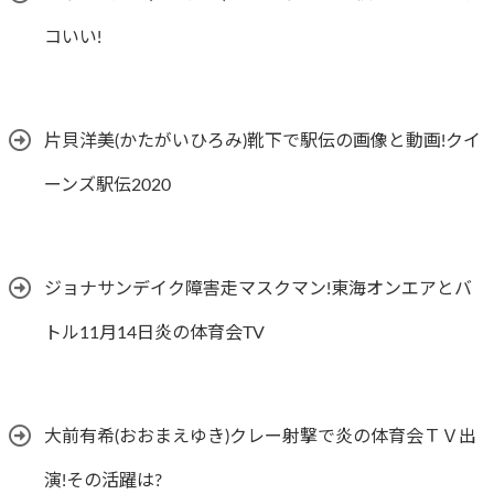
コいい!
片貝洋美(かたがいひろみ)靴下で駅伝の画像と動画!クイ
ーンズ駅伝2020
ジョナサンデイク障害走マスクマン!東海オンエアとバ
トル11月14日炎の体育会TV
大前有希(おおまえゆき)クレー射撃で炎の体育会ＴＶ出
演!その活躍は?