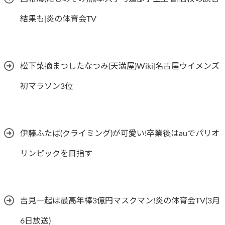
結果も|炎の体育会TV
松下菜摘まつしたなつみ(天満屋)Wiki|名古屋ウイメンズ
初マラソン3位
伊藤ふたば(クライミング)が可愛い!卒業後はauでパリオ
リンピックを目指す
吉見一起は最高年棒3億円マスクマン!炎の体育会TV(3月
6日放送)