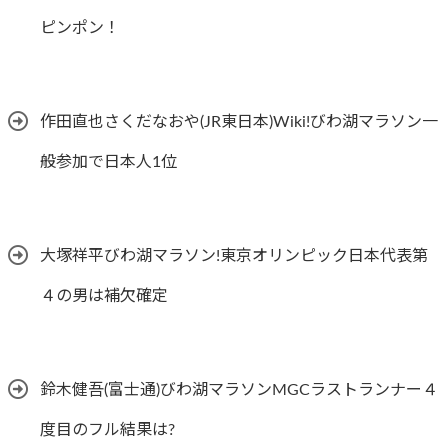
ピンポン！
作田直也さくだなおや(JR東日本)Wiki!びわ湖マラソン一
般参加で日本人1位
大塚祥平びわ湖マラソン!東京オリンピック日本代表第
４の男は補欠確定
鈴木健吾(富士通)びわ湖マラソンMGCラストランナー４
度目のフル結果は?