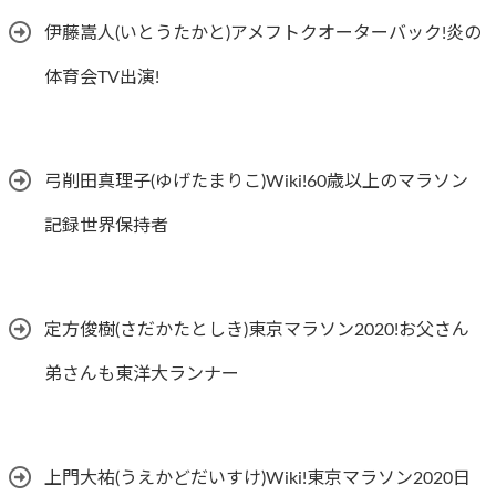
伊藤嵩人(いとうたかと)アメフトクオーターバック!炎の
体育会TV出演!
弓削田真理子(ゆげたまりこ)Wiki!60歳以上のマラソン
記録世界保持者
定方俊樹(さだかたとしき)東京マラソン2020!お父さん
弟さんも東洋大ランナー
上門大祐(うえかどだいすけ)Wiki!東京マラソン2020日