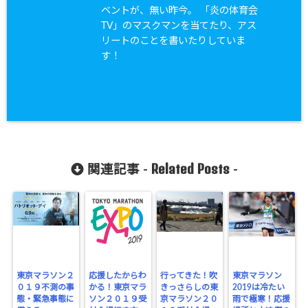
ベントが、無い昨今。 「炎の体育会
TV」のマスクマンを当てたり、アス
リートのことを書いたりしていま
す！
Related Posts
関連記事 -
-
東京マラソン２
応援したからわ
行ってきた！吹
東京マラソン
０１９不測の事
かる！東京マラ
きっさらしの東
2019は冷たい
態・緊急事態に
ソン２０１９受
京マラソン２０
雨で極寒！応援