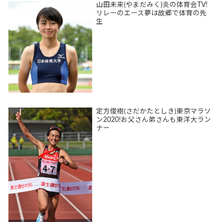
山田未来(やまだみく)炎の体育会TV!
リレーのエース夢は故郷で体育の先
生
定方俊樹(さだかたとしき)東京マラソ
ン2020!お父さん弟さんも東洋大ラン
ナー