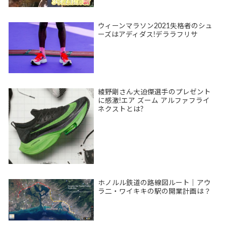
ウィーンマラソン2021失格者のシュ
ーズはアディダス!デララフリサ
綾野剛さん大迫傑選手のプレゼント
に感激!エア ズーム アルファフライ
ネクストとは?
ホノルル鉄道の路線図ルート｜アウ
ラ二・ワイキキの駅の開業計画は？