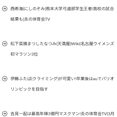
西希海(にしのぞみ)熊本大学弓道部学生王者!高校の試合
結果も|炎の体育会TV
松下菜摘まつしたなつみ(天満屋)Wiki|名古屋ウイメンズ
初マラソン3位
伊藤ふたば(クライミング)が可愛い!卒業後はauでパリオ
リンピックを目指す
吉見一起は最高年棒3億円マスクマン!炎の体育会TV(3月