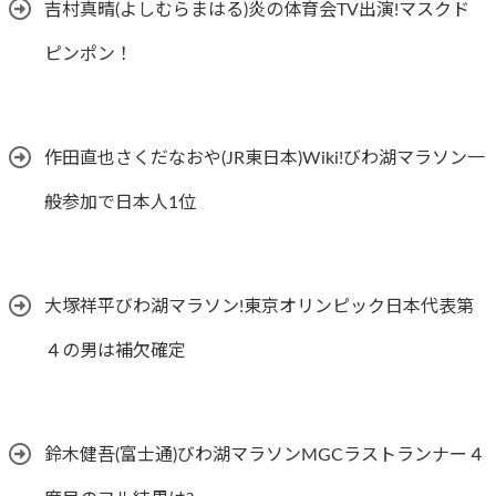
吉村真晴(よしむらまはる)炎の体育会TV出演!マスクド
ピンポン！
作田直也さくだなおや(JR東日本)Wiki!びわ湖マラソン一
般参加で日本人1位
大塚祥平びわ湖マラソン!東京オリンピック日本代表第
４の男は補欠確定
鈴木健吾(富士通)びわ湖マラソンMGCラストランナー４