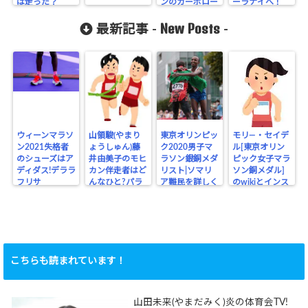
は走った？
ンのカーボロー
ーラナイへ！
ディング！
New Posts
最新記事 -
-
ウィーンマラソ
山領駿(やまり
東京オリンピッ
モリ―・セイデ
ン2021失格者
ょうしゅん)藤
ク2020男子マ
ル[東京オリン
のシューズはア
井由美子のモヒ
ラソン銀銅メダ
ピック女子マラ
ディダス!デララ
カン伴走者はど
リスト|ソマリ
ソン銅メダル]
フリサ
んなひと?パラ
ア難民を詳しく
のwikiとインス
リンピック
タ
こちらも読まれています！
山田未来(やまだみく)炎の体育会TV!