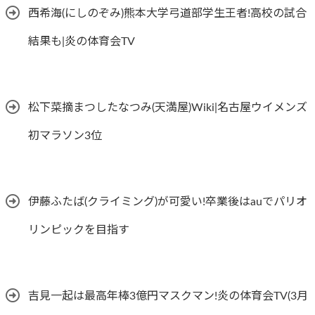
西希海(にしのぞみ)熊本大学弓道部学生王者!高校の試合
結果も|炎の体育会TV
松下菜摘まつしたなつみ(天満屋)Wiki|名古屋ウイメンズ
初マラソン3位
伊藤ふたば(クライミング)が可愛い!卒業後はauでパリオ
リンピックを目指す
吉見一起は最高年棒3億円マスクマン!炎の体育会TV(3月