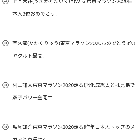
上門大祐(うえかどだいすけ)Wiki!東京マラソン2020日
本人3位おめでとう!
高久龍(たかくりゅう)東京マラソン2020おめでとう8位!
ヤクルト最高!
村山謙太東京マラソン2020走る!旭化成紘太とは兄弟で
双子パワー全開中!
堀尾謙介東京マラソン2020走る!昨年日本人トップのメ
ガネと身長は?