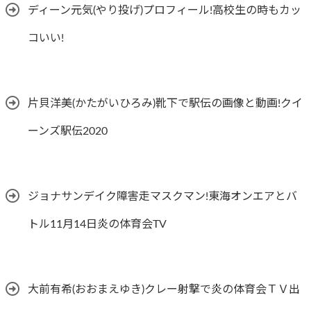
ディーン元気(やり投げ)プロフィール!高校生の時もカッ
コいい!
片貝洋美(かたがいひろみ)靴下で駅伝の画像と動画!クイ
ーンズ駅伝2020
ジョナサンデイク障害走マスクマン!東海オンエアとバ
トル11月14日炎の体育会TV
大前有希(おおまえゆき)クレー射撃で炎の体育会ＴＶ出