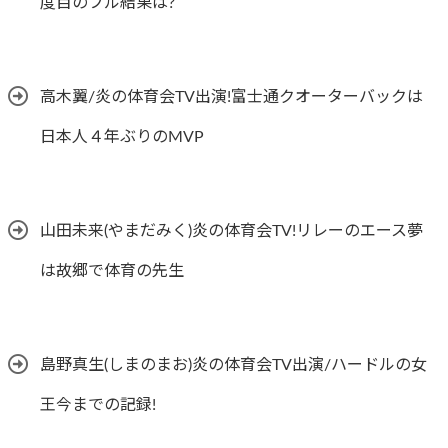
度目のフル結果は?
高木翼/炎の体育会TV出演!富士通クオーターバックは
日本人４年ぶりのMVP
山田未来(やまだみく)炎の体育会TV!リレーのエース夢
は故郷で体育の先生
島野真生(しまのまお)炎の体育会TV出演/ハードルの女
王今までの記録!