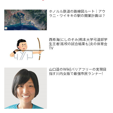
ホノルル鉄道の路線図ルート｜アウ
ラ二・ワイキキの駅の開業計画は？
西希海(にしのぞみ)熊本大学弓道部学
生王者!高校の試合結果も|炎の体育会
TV
山口遥のWiki|バリアフリーの実現目
指す川内女版で最強市民ランナー!