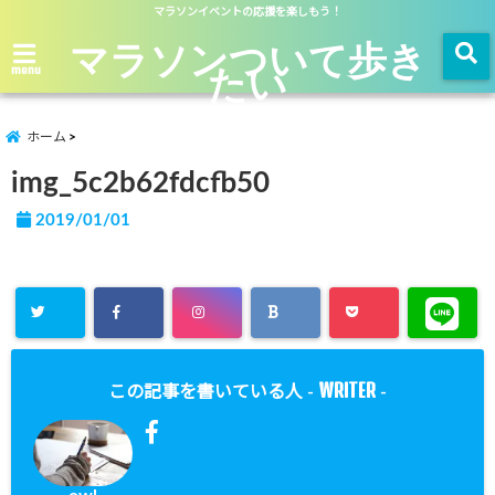
マラソンイベントの応援を楽しもう！
マラソンついて歩き
たい
menu
ホーム
img_5c2b62fdcfb50
2019/01/01
WRITER
この記事を書いている人 -
-