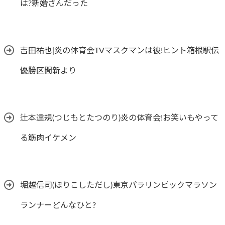
は?新婚さんだった
吉田祐也|炎の体育会TVマスクマンは彼!ヒント箱根駅伝
優勝区間新より
辻本達規(つじもとたつのり)炎の体育会!お笑いもやって
る筋肉イケメン
堀越信司(ほりこしただし)東京パラリンピックマラソン
ランナーどんなひと?