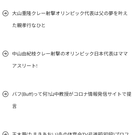
大山重隆クレー射撃オリンピック代表は父の夢を叶え
た親孝行なひと
中山由紀枝クレー射撃のオリンピック日本代表はママ
アスリート!
バフ(Buff)って何?山中教授がコロナ情報発信サイトで提
言
玉木葵(たまきあおい)炎の体育会TV弓道部(初段)プロフ