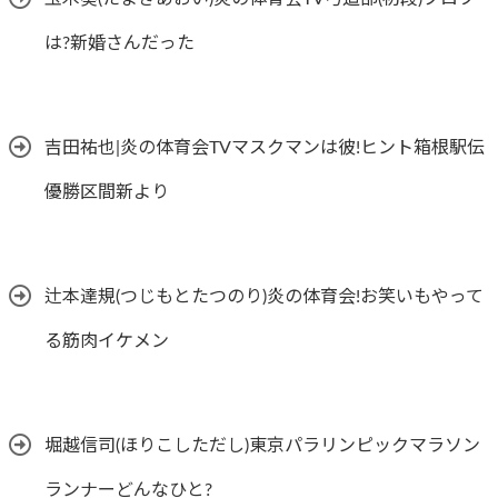
は?新婚さんだった
吉田祐也|炎の体育会TVマスクマンは彼!ヒント箱根駅伝
優勝区間新より
辻本達規(つじもとたつのり)炎の体育会!お笑いもやって
る筋肉イケメン
堀越信司(ほりこしただし)東京パラリンピックマラソン
ランナーどんなひと?