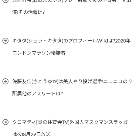
大前有希(おおまえゆき)クレー射撃で炎の体育会ＴＶ出
演!その活躍は?
キタタ(シュラ・キタタ)のプロフィールWIKIは?2020年
ロンドンマラソン優勝者
佐藤友佳(さとうゆか)は美人やり投げ選手!ニコニコのり
所属他のアスリートは?
クロマティ[炎の体育会TV]外国人マスクマンスラッガー
は彼!8月29日放送