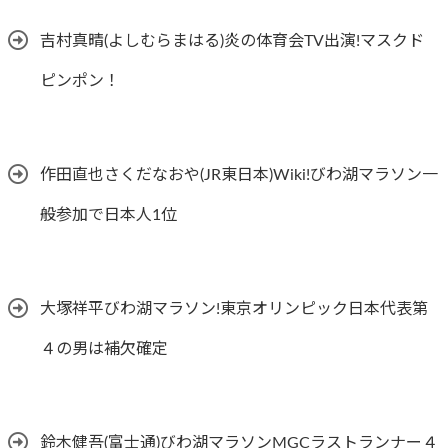
吉村真晴(よしむらまはる)炎の体育会TV出演!マスクド
ピンポン！
作田直也さくだなおや(JR東日本)Wiki!びわ湖マラソン一
般参加で日本人1位
大塚祥平びわ湖マラソン!東京オリンピック日本代表第
４の男は補欠確定
鈴木健吾(富士通)びわ湖マラソンMGCラストランナー４