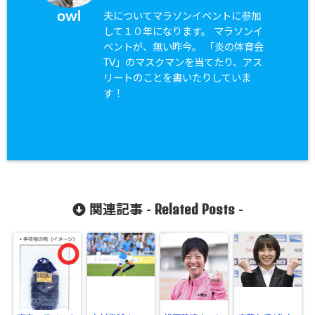
owl
夫についてマラソンイベントに参加
して１０年になります。 マラソンイ
ベントが、無い昨今。 「炎の体育会
TV」のマスクマンを当てたり、アス
リートのことを書いたりしていま
す！
Related Posts
関連記事 -
-