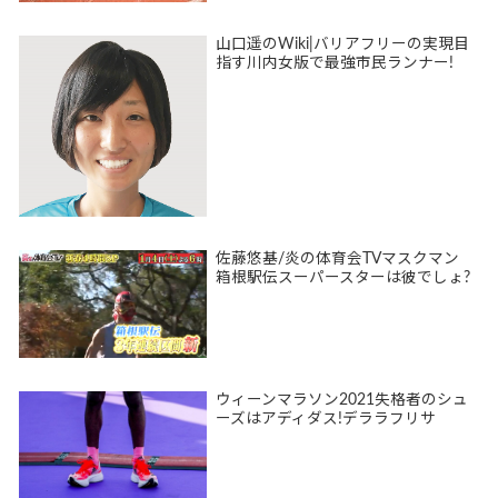
山口遥のWiki|バリアフリーの実現目
指す川内女版で最強市民ランナー!
佐藤悠基/炎の体育会TVマスクマン
箱根駅伝スーパースターは彼でしょ?
ウィーンマラソン2021失格者のシュ
ーズはアディダス!デララフリサ