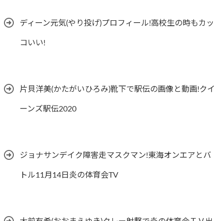
ディーン元気(やり投げ)プロフィール!高校生の時もカッ
コいい!
片貝洋美(かたがいひろみ)靴下で駅伝の画像と動画!クイ
ーンズ駅伝2020
ジョナサンデイク障害走マスクマン!東海オンエアとバ
トル11月14日炎の体育会TV