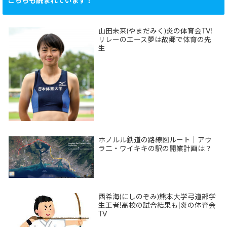
こちらも読まれています！
山田未来(やまだみく)炎の体育会TV!
リレーのエース夢は故郷で体育の先
生
ホノルル鉄道の路線図ルート｜アウ
ラ二・ワイキキの駅の開業計画は？
西希海(にしのぞみ)熊本大学弓道部学
生王者!高校の試合結果も|炎の体育会
TV