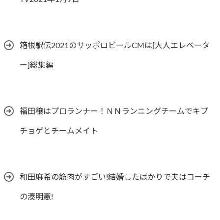
箱根駅伝2021のサッポロビールCMは[大人エレベータ
ー]総集編
福田穣はプロランナー！ＮＮランニングチームでキプ
チョゲとチームメイト
和田麻希の筋肉がすごい!結婚したばかりで夫はコーチ
の湊明憲!