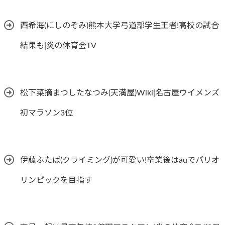
西希海(にしのぞみ)熊本大学弓道部学生王者!高校の試合
結果も|炎の体育会TV
松下菜摘まつしたなつみ(天満屋)Wiki|名古屋ウイメンズ
初マラソン3位
伊藤ふたば(クライミング)が可愛い!卒業後はauでパリオ
リンピックを目指す