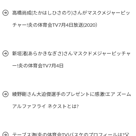
高橋尚成(たかはしひさのり)さんがマスクメジャーピッ
チャー!炎の体育会TV7月4日放送(2020）
新垣渚(あらかきなぎさ)さんマスクドメジャーピッチャ
ー!炎の体育会TV7月4日
綾野剛さん大迫傑選手のプレゼントに感激!エア ズーム
アルファフライ ネクストとは?
テーブス海(炎の体育会TV)バスケのプロフィールは?父