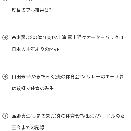
度目のフル結果は?
高木翼/炎の体育会TV出演!富士通クオーターバックは
日本人４年ぶりのMVP
山田未来(やまだみく)炎の体育会TV!リレーのエース夢
は故郷で体育の先生
島野真生(しまのまお)炎の体育会TV出演/ハードルの女
王今までの記録!