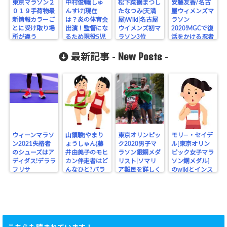
東京マラソン２
中村俊輔(しゅ
松下菜摘まつし
安藤友香/名古
０１９手荷物最
んすけ)現在
たなつみ(天満
屋ウィメンズマ
新情報カラーご
は？炎の体育会
屋)Wiki|名古屋
ラソン
とに受け取り場
出演！監督にな
ウイメンズ初マ
2020!MGCで復
所が違う
るため現役5児
ラソン3位
活をかける忍者
のパパ
の意味は?
New Posts
最新記事 -
-
ウィーンマラソ
山領駿(やまり
東京オリンピッ
モリ―・セイデ
ン2021失格者
ょうしゅん)藤
ク2020男子マ
ル[東京オリン
のシューズはア
井由美子のモヒ
ラソン銀銅メダ
ピック女子マラ
ディダス!デララ
カン伴走者はど
リスト|ソマリ
ソン銅メダル]
フリサ
んなひと?パラ
ア難民を詳しく
のwikiとインス
リンピック
タ