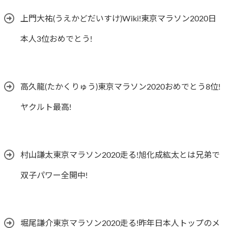
上門大祐(うえかどだいすけ)Wiki!東京マラソン2020日
本人3位おめでとう!
高久龍(たかくりゅう)東京マラソン2020おめでとう8位!
ヤクルト最高!
村山謙太東京マラソン2020走る!旭化成紘太とは兄弟で
双子パワー全開中!
堀尾謙介東京マラソン2020走る!昨年日本人トップのメ