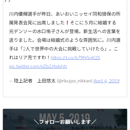
川内優輝選手が昨日、あいおいニッセイ同和損保の所
属発表会見に出席しました
そこに５月に結婚する
元デンソーの水口侑子さんが登場。新生活への言葉を
送りました。会場は結婚式のような雰囲気に。川内選
手は「2人で世界中の大会に挑戦していけたら」。こ
れはリア充ですわ！
https://t.co/b79fgSnK2S
pic.twitter.com/eZb2JfwbNh
— 陸上記者 上田悠太 (@rikujyo_nikkan)
April 4, 2019
＼フォローお願いします／