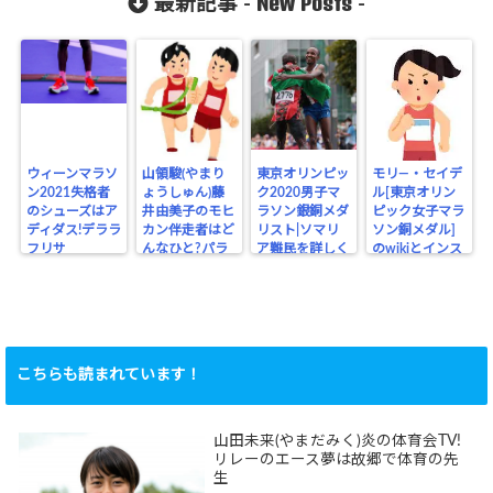
New Posts
最新記事 -
-
ウィーンマラソ
山領駿(やまり
東京オリンピッ
モリ―・セイデ
ン2021失格者
ょうしゅん)藤
ク2020男子マ
ル[東京オリン
のシューズはア
井由美子のモヒ
ラソン銀銅メダ
ピック女子マラ
ディダス!デララ
カン伴走者はど
リスト|ソマリ
ソン銅メダル]
フリサ
んなひと?パラ
ア難民を詳しく
のwikiとインス
リンピック
タ
こちらも読まれています！
山田未来(やまだみく)炎の体育会TV!
リレーのエース夢は故郷で体育の先
生