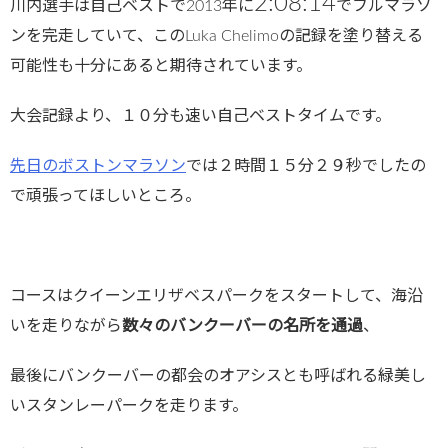
2:08:14
川内選手は自己ベストで2013年に
でフルマラソ
ンを完走していて、このLuka Chelimoの記録を塗り替える
可能性も十分にあると期待されています。
大会記録より、１０分も速い自己ベストタイムです。
先日のボストンマラソン
では２時間１５分２９秒でしたの
で頑張ってほしいところ。
コースはクイーンエリザベスパークをスタートして、海沿
いを走りながら
数々のバンクーバーの名所を通過
、
最後にバンクーバーの都会のオアシスとも呼ばれる緑美し
いスタンレーパークを走ります。