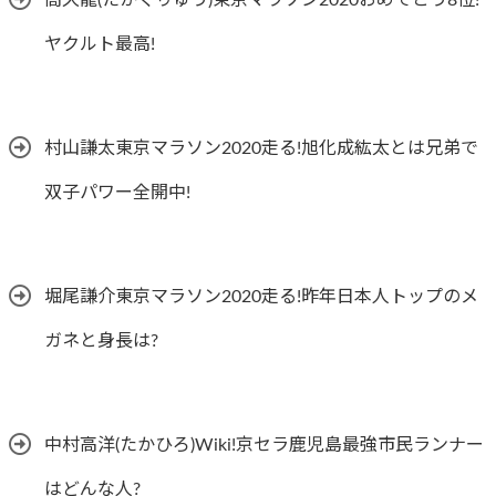
高久龍(たかくりゅう)東京マラソン2020おめでとう8位!
ヤクルト最高!
村山謙太東京マラソン2020走る!旭化成紘太とは兄弟で
双子パワー全開中!
堀尾謙介東京マラソン2020走る!昨年日本人トップのメ
ガネと身長は?
中村高洋(たかひろ)Wiki!京セラ鹿児島最強市民ランナー
はどんな人?