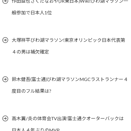
作田直也さくだなおや(JR東日本)Wiki!びわ湖マラソン一
般参加で日本人1位
大塚祥平びわ湖マラソン!東京オリンピック日本代表第
４の男は補欠確定
鈴木健吾(富士通)びわ湖マラソンMGCラストランナー４
度目のフル結果は?
高木翼/炎の体育会TV出演!富士通クオーターバックは
日本人４年ぶりのMVP