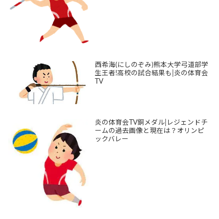
西希海(にしのぞみ)熊本大学弓道部学
生王者!高校の試合結果も|炎の体育会
TV
炎の体育会TV銅メダル|レジェンドチ
ームの過去画像と現在は？オリンピ
ックバレー