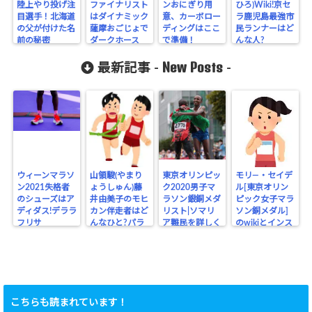
陸上やり投げ注
ファイナリスト
ンおにぎり用
ひろ)Wiki!京セ
目選手！北海道
はダイナミック
意、カーボロー
ラ鹿児島最強市
の父が付けた名
薩摩おごじょで
ディングはここ
民ランナーはど
前の秘密
ダークホース
で準備！
んな人?
New Posts
最新記事 -
-
ウィーンマラソ
山領駿(やまり
東京オリンピッ
モリ―・セイデ
ン2021失格者
ょうしゅん)藤
ク2020男子マ
ル[東京オリン
のシューズはア
井由美子のモヒ
ラソン銀銅メダ
ピック女子マラ
ディダス!デララ
カン伴走者はど
リスト|ソマリ
ソン銅メダル]
フリサ
んなひと?パラ
ア難民を詳しく
のwikiとインス
リンピック
タ
こちらも読まれています！