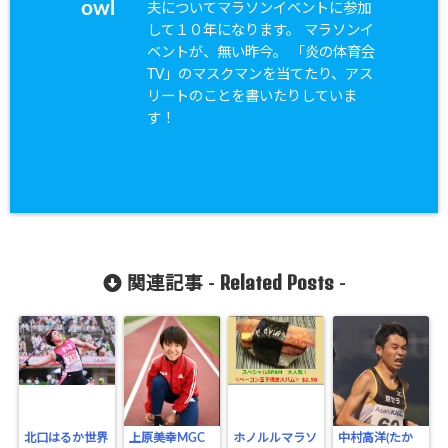
owl
夫についてマラソンイベントに参加
して１０年になります。 マラソンイ
ベントが、無い昨今。 「炎の体育会
TV」のマスクマンを当てたり、アス
リートのことを書いたりしていま
す！
Related Posts
関連記事 -
-
北口はるか世界
上原美幸MGC
ホノルルマラソ
中村高洋(たか