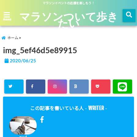
マラソンイベントの応援を楽しもう！
マラソンついて歩き
たい
menu
ホーム
img_5ef46d5e89915
2020/06/25
WRITER
この記事を書いている人 -
-