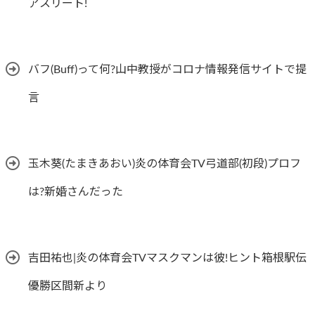
アスリート!
バフ(Buff)って何?山中教授がコロナ情報発信サイトで提
言
玉木葵(たまきあおい)炎の体育会TV弓道部(初段)プロフ
は?新婚さんだった
吉田祐也|炎の体育会TVマスクマンは彼!ヒント箱根駅伝
優勝区間新より