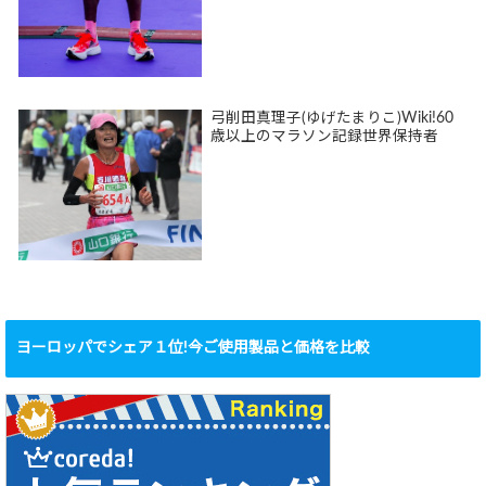
弓削田真理子(ゆげたまりこ)Wiki!60
歳以上のマラソン記録世界保持者
ヨーロッパでシェア１位!今ご使用製品と価格を比較