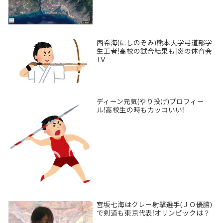
西希海(にしのぞみ)熊本大学弓道部学
生王者!高校の試合結果も|炎の体育会
TV
ディーン元気(やり投げ)プロフィー
ル!高校生の時もカッコいい!
宮坂七海はクレー射撃選手(ＪＯ優勝)
で剣道も東京代表!オリンピックは？