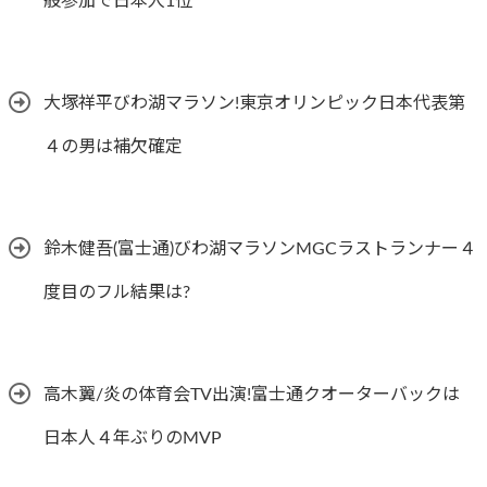
般参加で日本人1位
大塚祥平びわ湖マラソン!東京オリンピック日本代表第
４の男は補欠確定
鈴木健吾(富士通)びわ湖マラソンMGCラストランナー４
度目のフル結果は?
高木翼/炎の体育会TV出演!富士通クオーターバックは
日本人４年ぶりのMVP