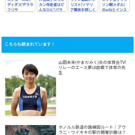
ディダス!デララ
カン伴走者はど
リスト|ソマリ
ソン銅メダル]
フリサ
んなひと?パラ
ア難民を詳しく
のwikiとインス
リンピック
タ
こちらも読まれています！
山田未来(やまだみく)炎の体育会TV!
リレーのエース夢は故郷で体育の先
生
ホノルル鉄道の路線図ルート｜アウ
ラ二・ワイキキの駅の開業計画は？