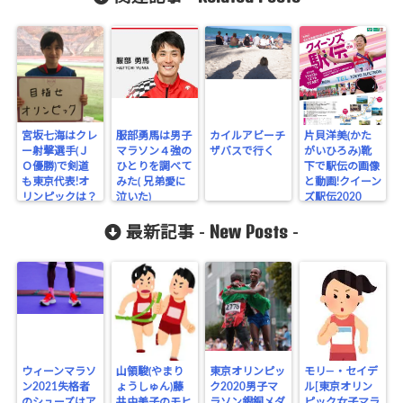
宮坂七海はクレ
服部勇馬は男子
カイルアビーチ
片貝洋美(かた
ー射撃選手(Ｊ
マラソン４強の
ザバスで行く
がいひろみ)靴
Ｏ優勝)で剣道
ひとりを調べて
下で駅伝の画像
も東京代表!オ
みた( 兄弟愛に
と動画!クイーン
リンピックは？
泣いた)
ズ駅伝2020
New Posts
最新記事 -
-
ウィーンマラソ
山領駿(やまり
東京オリンピッ
モリ―・セイデ
ン2021失格者
ょうしゅん)藤
ク2020男子マ
ル[東京オリン
のシューズはア
井由美子のモヒ
ラソン銀銅メダ
ピック女子マラ