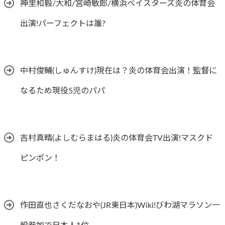
神里和毅/大和/宮崎敏郎/横浜ベイスターズ炎の体育会
出演!パーフェクトは誰?
中村俊輔(しゅんすけ)現在は？炎の体育会出演！監督に
なるため現役5児のパパ
吉村真晴(よしむらまはる)炎の体育会TV出演!マスクド
ピンポン！
作田直也さくだなおや(JR東日本)Wiki!びわ湖マラソン一