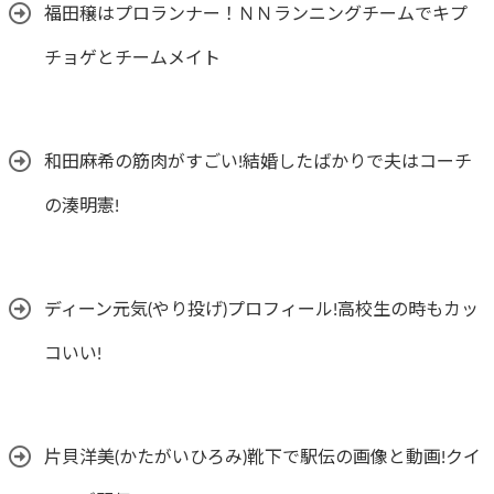
福田穣はプロランナー！ＮＮランニングチームでキプ
チョゲとチームメイト
和田麻希の筋肉がすごい!結婚したばかりで夫はコーチ
の湊明憲!
ディーン元気(やり投げ)プロフィール!高校生の時もカッ
コいい!
片貝洋美(かたがいひろみ)靴下で駅伝の画像と動画!クイ