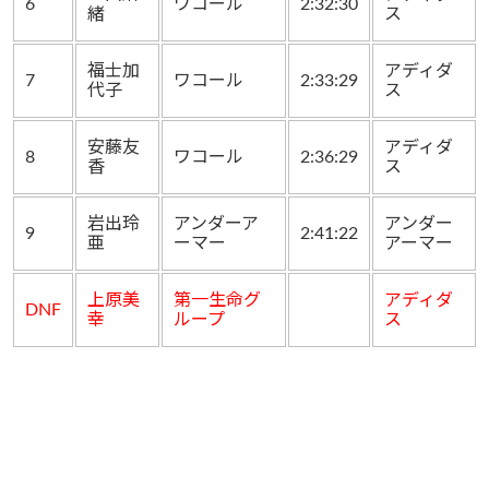
6
ワコール
2:32:30
緒
ス
福士加
アディダ
7
ワコール
2:33:29
代子
ス
安藤友
アディダ
8
ワコール
2:36:29
香
ス
岩出玲
アンダーア
アンダー
9
2:41:22
亜
ーマー
アーマー
上原美
第一生命グ
アディダ
DNF
幸
ループ
ス