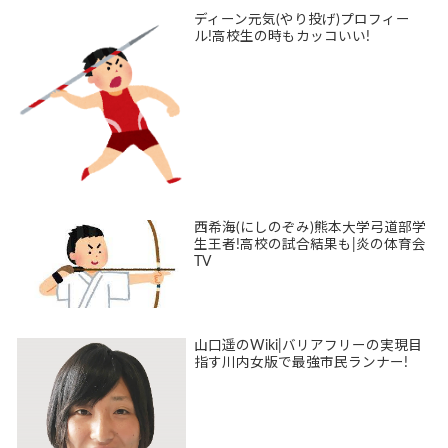
ディーン元気(やり投げ)プロフィー
ル!高校生の時もカッコいい!
西希海(にしのぞみ)熊本大学弓道部学
生王者!高校の試合結果も|炎の体育会
TV
山口遥のWiki|バリアフリーの実現目
指す川内女版で最強市民ランナー!