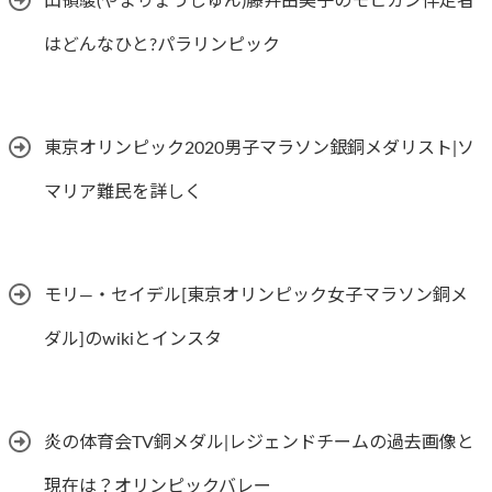
山領駿(やまりょうしゅん)藤井由美子のモヒカン伴走者
はどんなひと?パラリンピック
東京オリンピック2020男子マラソン銀銅メダリスト|ソ
マリア難民を詳しく
モリ―・セイデル[東京オリンピック女子マラソン銅メ
ダル]のwikiとインスタ
炎の体育会TV銅メダル|レジェンドチームの過去画像と
現在は？オリンピックバレー