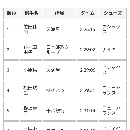
順位
選手名
所属
タイム
シューズ
前田穂
アシック
1
天満屋
2:25:15
南
ス
鈴木亜
日本郵政グ
2
2:29:02
ナイキ
由子
ループ
アシック
3
小原怜
天満屋
2:29:06
ス
松田瑞
ニューバ
4
ダイハツ
2:29:51
生
ランス
野上恵
ニューバ
5
十八銀行
2:31:14
子
ランス
一山麻
アディダ