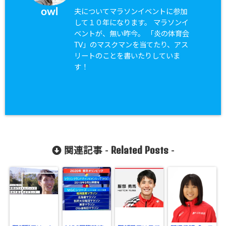
owl
夫についてマラソンイベントに参加
して１０年になります。 マラソンイ
ベントが、無い昨今。 「炎の体育会
TV」のマスクマンを当てたり、アス
リートのことを書いたりしていま
す！
Related Posts
関連記事 -
-