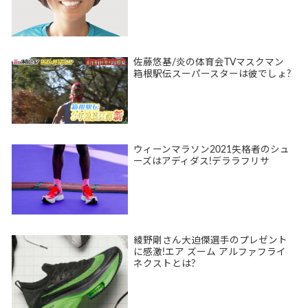
佐藤悠基/炎の体育会TVマスクマン
箱根駅伝スーパースターは彼でしょ?
ウィーンマラソン2021失格者のシュ
ーズはアディダス!デララフリサ
綾野剛さん大迫傑選手のプレゼント
に感激!エア ズーム アルファフライ
ネクストとは?