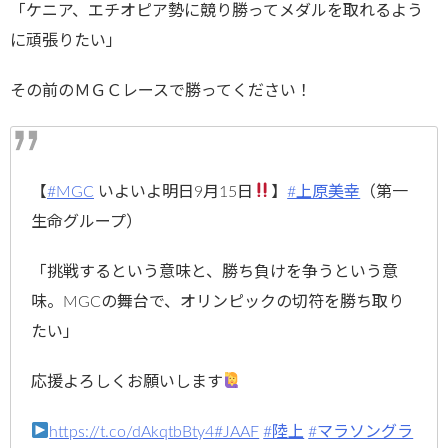
「ケニア、エチオピア勢に競り勝ってメダルを取れるよう
に頑張りたい」
その前のＭＧＣレースで勝ってください！
【
#MGC
いよいよ明日9月15日
】
#上原美幸
（第一
生命グループ）
「挑戦するという意味と、勝ち負けを争うという意
味。MGCの舞台で、オリンピックの切符を勝ち取り
たい」
応援よろしくお願いします
https://t.co/dAkqtbBty4
#JAAF
#陸上
#マラソングラ