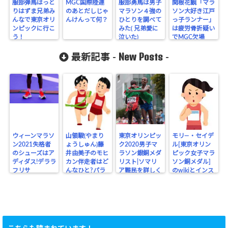
服部弾馬はっと
MGC国際陸連
服部勇馬は男子
関根花観「マラ
りはずま兄弟み
のあとだしじゃ
マラソン４強の
ソン大好き江戸
んなで東京オリ
んけんって何？
ひとりを調べて
っ子ランナー」
ンピックに行こ
みた( 兄弟愛に
は疲労骨折疑い
う！
泣いた)
でMGC欠場
New Posts
最新記事 -
-
ウィーンマラソ
山領駿(やまり
東京オリンピッ
モリ―・セイデ
ン2021失格者
ょうしゅん)藤
ク2020男子マ
ル[東京オリン
のシューズはア
井由美子のモヒ
ラソン銀銅メダ
ピック女子マラ
ディダス!デララ
カン伴走者はど
リスト|ソマリ
ソン銅メダル]
フリサ
んなひと?パラ
ア難民を詳しく
のwikiとインス
リンピック
タ