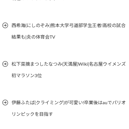
西希海(にしのぞみ)熊本大学弓道部学生王者!高校の試合
結果も|炎の体育会TV
松下菜摘まつしたなつみ(天満屋)Wiki|名古屋ウイメンズ
初マラソン3位
伊藤ふたば(クライミング)が可愛い!卒業後はauでパリオ
リンピックを目指す