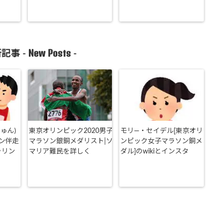
New Posts
記事 -
-
ゅん)
東京オリンピック2020男子
モリ―・セイデル[東京オリ
ン伴走
マラソン銀銅メダリスト|ソ
ンピック女子マラソン銅メ
ラリン
マリア難民を詳しく
ダル]のwikiとインスタ