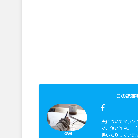
この記事
夫についてマラソ
が、無い昨今。 
owl
書いたりしていま