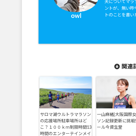
夫についてマラ
ントが、無い昨
トのことを書い
owl
関連記
サロマ湖ウルトラマラソン
一山麻緒|大阪国際
の応援場所駐車場所はど
ソン記録更新に挑戦
こ？１００ｋｍ制限時間13
ール今資生堂
時間のエンターテインメイ