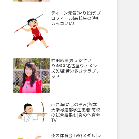
ディーン元気(やり投げ)プ
ロフィール!高校生の時も
カッコいい!
前田彩里(まえださい
り)MGC名古屋ウィメン
ズ欠場!苦労多きサラブレ
ッド
西希海(にしのぞみ)熊本
大学弓道部学生王者!高校
の試合結果も|炎の体育会
TV
炎の体育会TV銅メダル|レ