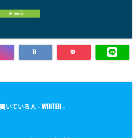
feedly
WRITER
書いている人 -
-