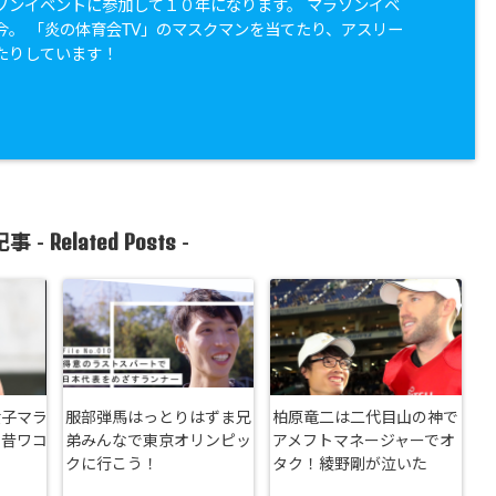
ソンイベントに参加して１０年になります。 マラソンイベ
今。 「炎の体育会TV」のマスクマンを当てたり、アスリー
たりしています！
Related Posts
事 -
-
女子マラ
服部弾馬はっとりはずま兄
柏原竜二は二代目山の神で
!昔ワコ
弟みんなで東京オリンピッ
アメフトマネージャーでオ
クに行こう！
タク！綾野剛が泣いた