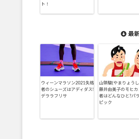
ト！
最新
ウィーンマラソン2021失格
山領駿(やまりょうし
者のシューズはアディダス!
藤井由美子のモヒカ
デララフリサ
者はどんなひと?パ
ピック