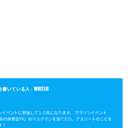
WRITER
を書いている人 -
-
ンイベントに参加して１０年になります。 マラソンイベント
「炎の体育会TV」のマスクマンを当てたり、アスリートのことを
す！