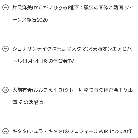
片貝洋美(かたがいひろみ)靴下で駅伝の画像と動画!クイ
ーンズ駅伝2020
ジョナサンデイク障害走マスクマン!東海オンエアとバ
トル11月14日炎の体育会TV
大前有希(おおまえゆき)クレー射撃で炎の体育会ＴＶ出
演!その活躍は?
キタタ(シュラ・キタタ)のプロフィールWIKIは?2020年