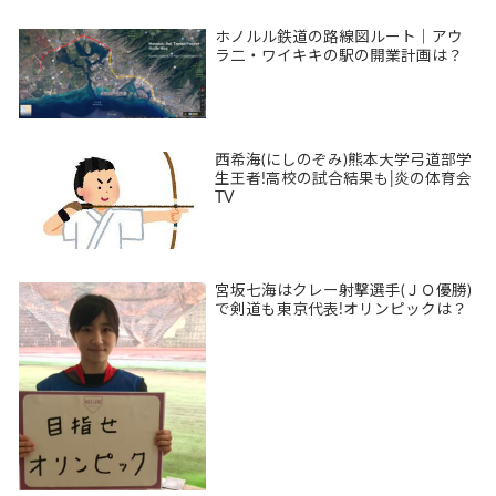
ホノルル鉄道の路線図ルート｜アウ
ラ二・ワイキキの駅の開業計画は？
西希海(にしのぞみ)熊本大学弓道部学
生王者!高校の試合結果も|炎の体育会
TV
宮坂七海はクレー射撃選手(ＪＯ優勝)
で剣道も東京代表!オリンピックは？