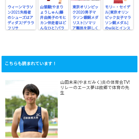
ウィーンマラソ
山領駿(やまり
東京オリンピッ
モリ―・セイデ
ン2021失格者
ょうしゅん)藤
ク2020男子マ
ル[東京オリン
のシューズはア
井由美子のモヒ
ラソン銀銅メダ
ピック女子マラ
ディダス!デララ
カン伴走者はど
リスト|ソマリ
ソン銅メダル]
フリサ
んなひと?パラ
ア難民を詳しく
のwikiとインス
リンピック
タ
こちらも読まれています！
山田未来(やまだみく)炎の体育会TV!
リレーのエース夢は故郷で体育の先
生