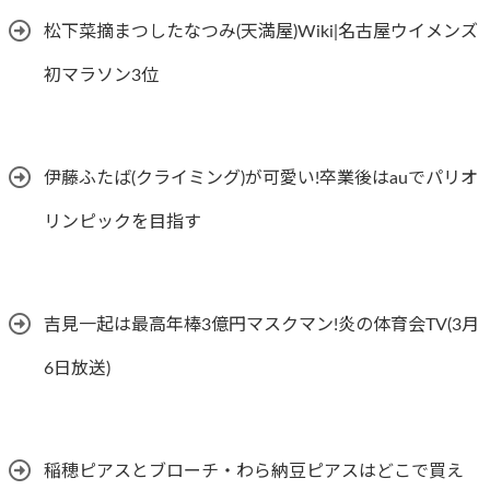
松下菜摘まつしたなつみ(天満屋)Wiki|名古屋ウイメンズ
初マラソン3位
伊藤ふたば(クライミング)が可愛い!卒業後はauでパリオ
リンピックを目指す
吉見一起は最高年棒3億円マスクマン!炎の体育会TV(3月
6日放送)
稲穂ピアスとブローチ・わら納豆ピアスはどこで買え