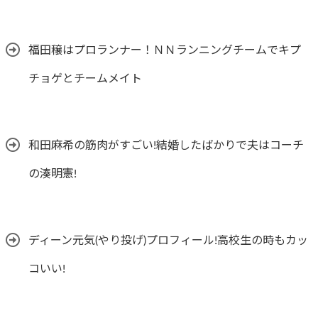
福田穣はプロランナー！ＮＮランニングチームでキプ
チョゲとチームメイト
和田麻希の筋肉がすごい!結婚したばかりで夫はコーチ
の湊明憲!
ディーン元気(やり投げ)プロフィール!高校生の時もカッ
コいい!