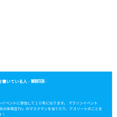
WRITER
を書いている人 -
-
ンイベントに参加して１０年になります。 マラソンイベント
「炎の体育会TV」のマスクマンを当てたり、アスリートのことを
す！