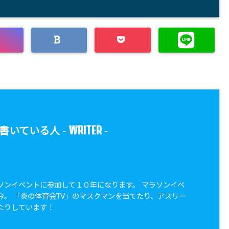
WRITER
書いている人 -
-
ソンイベントに参加して１０年になります。 マラソンイベ
今。 「炎の体育会TV」のマスクマンを当てたり、アスリー
たりしています！