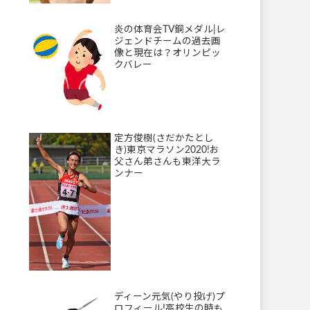
炎の体育会TV銅メダル|レ
ジェンドチームの過去画
像と現在は？オリンピッ
クバレー
定方俊樹(さだかたとし
き)東京マラソン2020!お
父さん弟さんも東洋大ラ
ンナー
ディーン元気(やり投げ)プ
ロフィール!高校生の時も