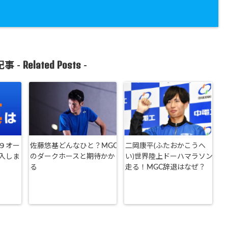
Related Posts
事 -
-
９オー
佐藤悠基どんなひと？MGC
二岡康平(ふたおかこうへ
入しま
のダークホースと期待かか
い)世界陸上ドーハマラソン
る
走る！MGC辞退はなぜ？