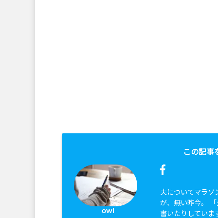
この記事
夫についてマラソ
が、無い昨今。 
owl
書いたりしていま