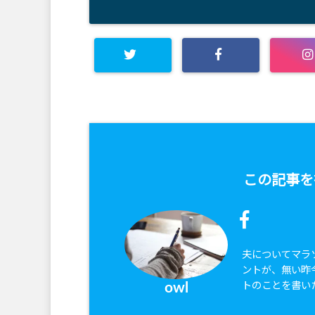
この記事を
夫についてマラ
ントが、無い昨
トのことを書い
owl