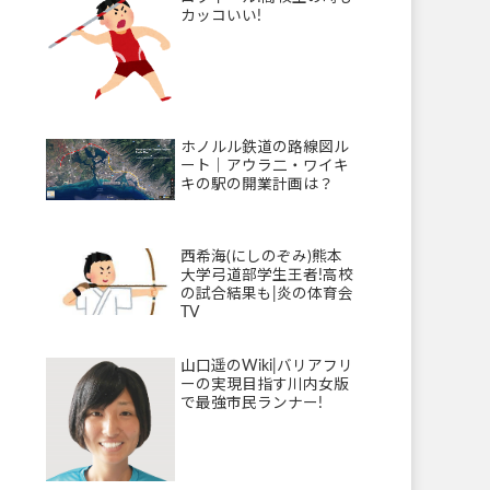
カッコいい!
ホノルル鉄道の路線図ル
ート｜アウラ二・ワイキ
キの駅の開業計画は？
西希海(にしのぞみ)熊本
大学弓道部学生王者!高校
の試合結果も|炎の体育会
TV
山口遥のWiki|バリアフリ
ーの実現目指す川内女版
で最強市民ランナー!