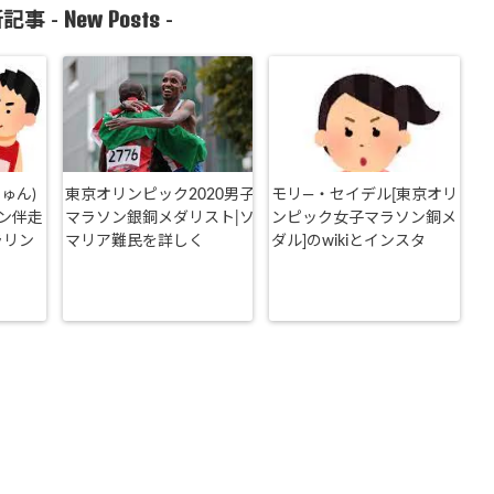
New Posts
記事 -
-
ゅん)
東京オリンピック2020男子
モリ―・セイデル[東京オリ
ン伴走
マラソン銀銅メダリスト|ソ
ンピック女子マラソン銅メ
ラリン
マリア難民を詳しく
ダル]のwikiとインスタ