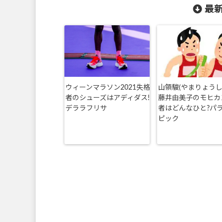
最新
ウィーンマラソン2021失格
山領駿(やまりょうし
者のシューズはアディダス!
藤井由美子のモヒカ
デララフリサ
者はどんなひと?パ
ピック