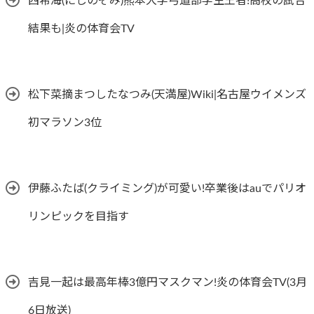
西希海(にしのぞみ)熊本大学弓道部学生王者!高校の試合
結果も|炎の体育会TV
松下菜摘まつしたなつみ(天満屋)Wiki|名古屋ウイメンズ
初マラソン3位
伊藤ふたば(クライミング)が可愛い!卒業後はauでパリオ
リンピックを目指す
吉見一起は最高年棒3億円マスクマン!炎の体育会TV(3月
6日放送)