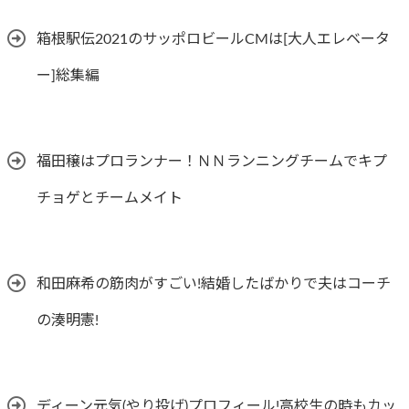
箱根駅伝2021のサッポロビールCMは[大人エレベータ
ー]総集編
福田穣はプロランナー！ＮＮランニングチームでキプ
チョゲとチームメイト
和田麻希の筋肉がすごい!結婚したばかりで夫はコーチ
の湊明憲!
ディーン元気(やり投げ)プロフィール!高校生の時もカッ