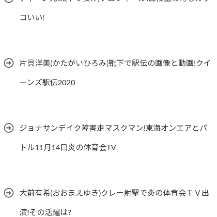
コいい!
片貝洋美(かたがいひろみ)靴下で駅伝の画像と動画!クイ
ーンズ駅伝2020
ジョナサンデイク障害走マスクマン!東海オンエアとバ
トル11月14日炎の体育会TV
大前有希(おおまえゆき)クレー射撃で炎の体育会ＴＶ出
演!その活躍は?