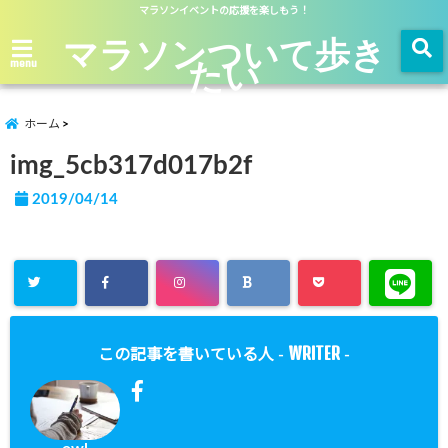
マラソンイベントの応援を楽しもう！
マラソンついて歩き
たい
menu
ホーム
img_5cb317d017b2f
2019/04/14
WRITER
この記事を書いている人 -
-