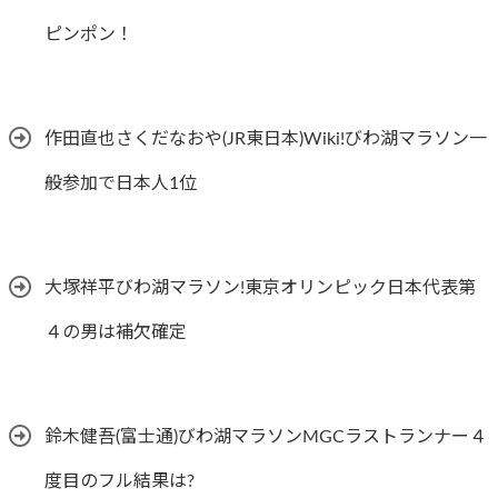
ピンポン！
作田直也さくだなおや(JR東日本)Wiki!びわ湖マラソン一
般参加で日本人1位
大塚祥平びわ湖マラソン!東京オリンピック日本代表第
４の男は補欠確定
鈴木健吾(富士通)びわ湖マラソンMGCラストランナー４
度目のフル結果は?