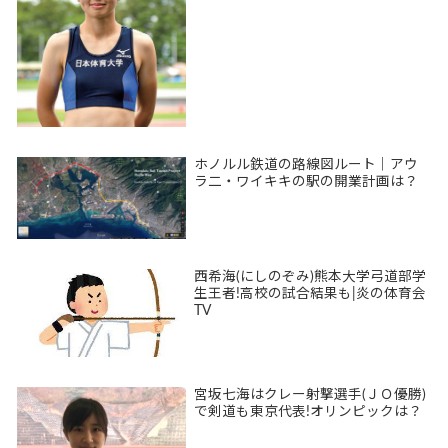
ホノルル鉄道の路線図ルート｜アウ
ラ二・ワイキキの駅の開業計画は？
西希海(にしのぞみ)熊本大学弓道部学
生王者!高校の試合結果も|炎の体育会
TV
宮坂七海はクレー射撃選手(ＪＯ優勝)
で剣道も東京代表!オリンピックは？