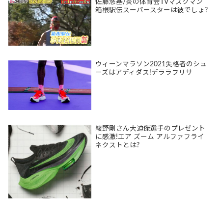
佐藤悠基/炎の体育会TVマスクマン
箱根駅伝スーパースターは彼でしょ?
ウィーンマラソン2021失格者のシュ
ーズはアディダス!デララフリサ
綾野剛さん大迫傑選手のプレゼント
に感激!エア ズーム アルファフライ
ネクストとは?