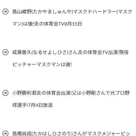
高山峻野(たかやましゅんや)マスクドハードラー(マスク
マン)は彼!炎の体育会TV8月15日
成瀬善久(なるせよしひさ)さん炎の体育会TV出演!現役
ピッチャーマスクマンは彼!
小野勝利君炎の体育会出演!父は小野剛さんで元プロ野
球選手!7月4日放送
高橋尚成(たかはしひさのり)さんがマスクメジャーピッ