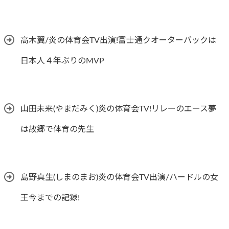
高木翼/炎の体育会TV出演!富士通クオーターバックは
日本人４年ぶりのMVP
山田未来(やまだみく)炎の体育会TV!リレーのエース夢
は故郷で体育の先生
島野真生(しまのまお)炎の体育会TV出演/ハードルの女
王今までの記録!