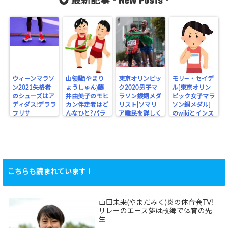
最新記事 -
-
ウィーンマラソ
山領駿(やまり
東京オリンピッ
モリ―・セイデ
ン2021失格者
ょうしゅん)藤
ク2020男子マ
ル[東京オリン
のシューズはア
井由美子のモヒ
ラソン銀銅メダ
ピック女子マラ
ディダス!デララ
カン伴走者はど
リスト|ソマリ
ソン銅メダル]
フリサ
んなひと?パラ
ア難民を詳しく
のwikiとインス
リンピック
タ
こちらも読まれています！
山田未来(やまだみく)炎の体育会TV!
リレーのエース夢は故郷で体育の先
生