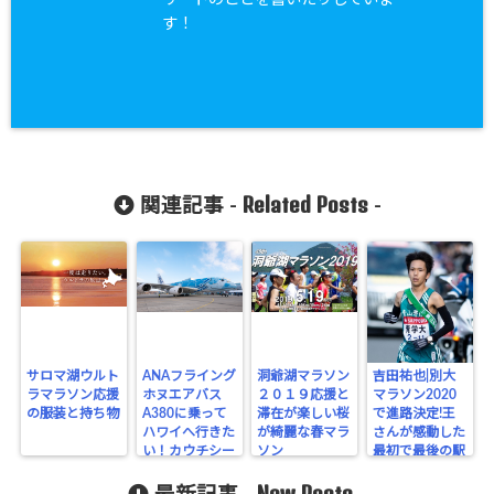
す！
Related Posts
関連記事 -
-
サロマ湖ウルト
ANAフライング
洞爺湖マラソン
吉田祐也|別大
ラマラソン応援
ホヌエアバス
２０１９応援と
マラソン2020
の服装と持ち物
A380に乗って
滞在が楽しい桜
で進路決定!王
ハワイへ行きた
が綺麗な春マラ
さんが感動した
い！カウチシー
ソン
最初で最後の駅
トとは？マイル
伝!
New Posts
は使える？