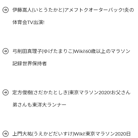
伊藤嵩人(いとうたかと)アメフトクオーターバック!炎の
体育会TV出演!
弓削田真理子(ゆげたまりこ)Wiki!60歳以上のマラソン
記録世界保持者
定方俊樹(さだかたとしき)東京マラソン2020!お父さん
弟さんも東洋大ランナー
上門大祐(うえかどだいすけ)Wiki!東京マラソン2020日