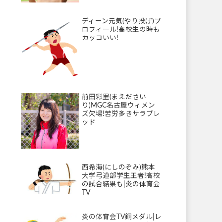
ディーン元気(やり投げ)プ
ロフィール!高校生の時も
カッコいい!
前田彩里(まえださい
り)MGC名古屋ウィメン
ズ欠場!苦労多きサラブレ
ッド
西希海(にしのぞみ)熊本
大学弓道部学生王者!高校
の試合結果も|炎の体育会
TV
炎の体育会TV銅メダル|レ