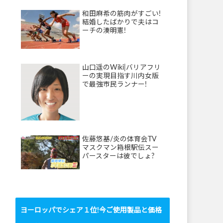
和田麻希の筋肉がすごい!
結婚したばかりで夫はコ
ーチの湊明憲!
山口遥のWiki|バリアフリ
ーの実現目指す川内女版
で最強市民ランナー!
佐藤悠基/炎の体育会TV
マスクマン箱根駅伝スー
パースターは彼でしょ?
ヨーロッパでシェア１位!今ご使用製品と価格