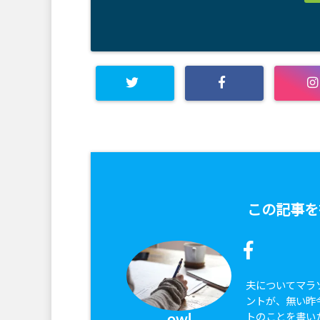
この記事を
夫についてマラ
ントが、無い昨
トのことを書い
owl