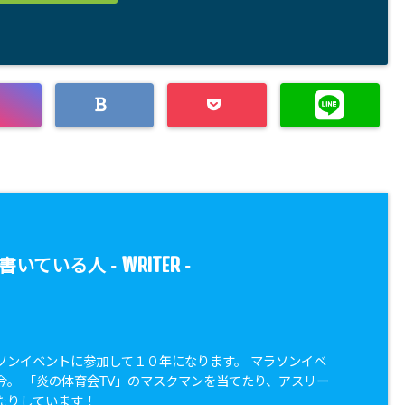
WRITER
書いている人 -
-
ソンイベントに参加して１０年になります。 マラソンイベ
今。 「炎の体育会TV」のマスクマンを当てたり、アスリー
たりしています！