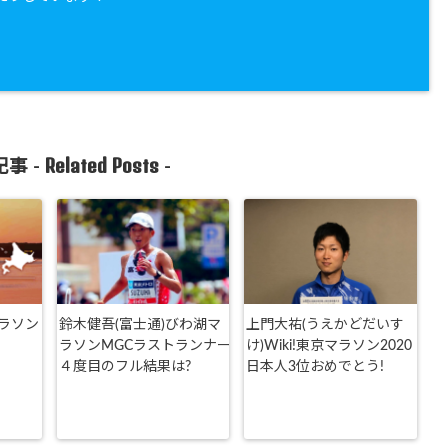
Related Posts
事 -
-
ラソン
鈴木健吾(富士通)びわ湖マ
上門大祐(うえかどだいす
ラソンMGCラストランナー
け)Wiki!東京マラソン2020
４度目のフル結果は?
日本人3位おめでとう!