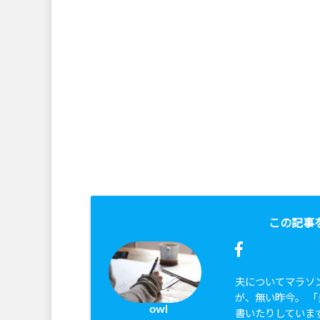
この記事
夫についてマラソ
が、無い昨今。 
owl
書いたりしていま