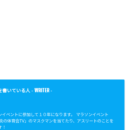
WRITER
を書いている人 -
-
ンイベントに参加して１０年になります。 マラソンイベント
「炎の体育会TV」のマスクマンを当てたり、アスリートのことを
す！