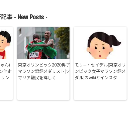
New Posts
記事 -
-
ゅん)
東京オリンピック2020男子
モリ―・セイデル[東京オリ
ン伴走
マラソン銀銅メダリスト|ソ
ンピック女子マラソン銅メ
ラリン
マリア難民を詳しく
ダル]のwikiとインスタ