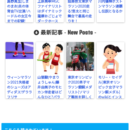
島野真生(しま
上原美幸MGC
設楽啓太東京マ
川内優輝ボスト
のまお)炎の体
ファイナリスト
ラソン2020走
ンマラソン連覇
育会TV出演/ハ
はダイナミック
る!悠太と同じ
し伝説となるか
ードルの女王今
薩摩おごじょで
舞台で最高の走
までの記録!
ダークホース
りを！
New Posts
最新記事 -
-
ウィーンマラソ
山領駿(やまり
東京オリンピッ
モリ―・セイデ
ン2021失格者
ょうしゅん)藤
ク2020男子マ
ル[東京オリン
のシューズはア
井由美子のモヒ
ラソン銀銅メダ
ピック女子マラ
ディダス!デララ
カン伴走者はど
リスト|ソマリ
ソン銅メダル]
フリサ
んなひと?パラ
ア難民を詳しく
のwikiとインス
リンピック
タ