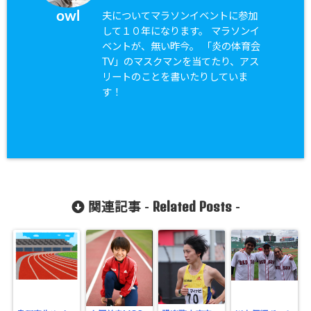
owl
夫についてマラソンイベントに参加
して１０年になります。 マラソンイ
ベントが、無い昨今。 「炎の体育会
TV」のマスクマンを当てたり、アス
リートのことを書いたりしていま
す！
Related Posts
関連記事 -
-