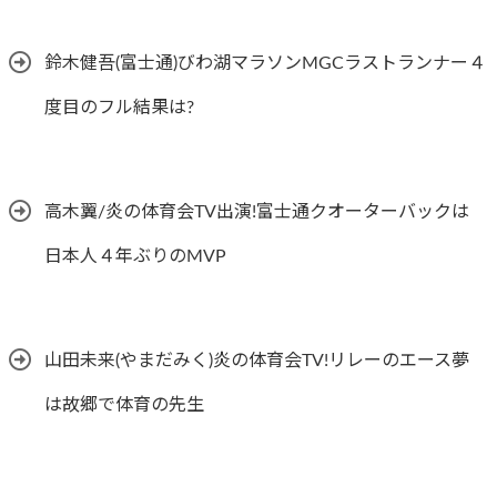
鈴木健吾(富士通)びわ湖マラソンMGCラストランナー４
度目のフル結果は?
高木翼/炎の体育会TV出演!富士通クオーターバックは
日本人４年ぶりのMVP
山田未来(やまだみく)炎の体育会TV!リレーのエース夢
は故郷で体育の先生