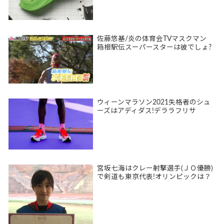
佐藤悠基/炎の体育会TVマスクマン
箱根駅伝スーパースターは彼でしょ?
ウィーンマラソン2021失格者のシュ
ーズはアディダス!デララフリサ
宮坂七海はクレー射撃選手(ＪＯ優勝)
で剣道も東京代表!オリンピックは？