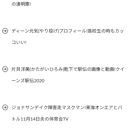
の湊明憲!
ディーン元気(やり投げ)プロフィール!高校生の時もカッ
コいい!
片貝洋美(かたがいひろみ)靴下で駅伝の画像と動画!クイ
ーンズ駅伝2020
ジョナサンデイク障害走マスクマン!東海オンエアとバ
トル11月14日炎の体育会TV