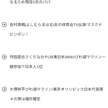
なるため現役5児のパパ
吉村真晴(よしむらまはる)炎の体育会TV出演!マスクド
ピンポン！
作田直也さくだなおや(JR東日本)Wiki!びわ湖マラソン一
般参加で日本人1位
大塚祥平びわ湖マラソン!東京オリンピック日本代表第
４の男は補欠確定