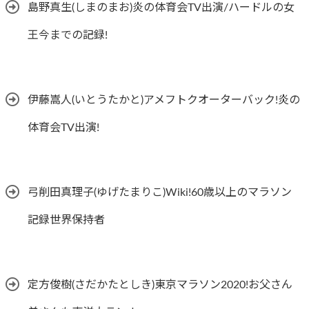
島野真生(しまのまお)炎の体育会TV出演/ハードルの女
王今までの記録!
伊藤嵩人(いとうたかと)アメフトクオーターバック!炎の
体育会TV出演!
弓削田真理子(ゆげたまりこ)Wiki!60歳以上のマラソン
記録世界保持者
定方俊樹(さだかたとしき)東京マラソン2020!お父さん