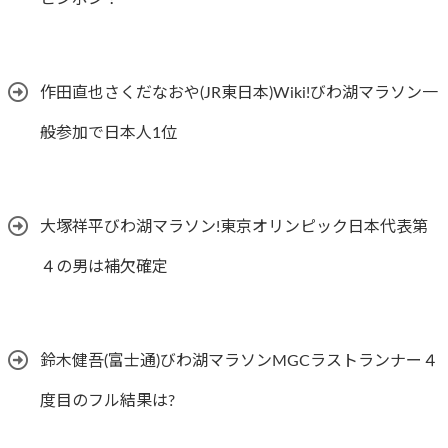
作田直也さくだなおや(JR東日本)Wiki!びわ湖マラソン一
般参加で日本人1位
大塚祥平びわ湖マラソン!東京オリンピック日本代表第
４の男は補欠確定
鈴木健吾(富士通)びわ湖マラソンMGCラストランナー４
度目のフル結果は?