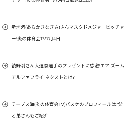
チャー!炎の体育会TV7月4日放送(2020）
新垣渚(あらかきなぎさ)さんマスクドメジャーピッチャ
ー!炎の体育会TV7月4日
綾野剛さん大迫傑選手のプレゼントに感激!エア ズーム
アルファフライ ネクストとは?
テーブス海(炎の体育会TV)バスケのプロフィールは?父
と弟さんもご紹介!