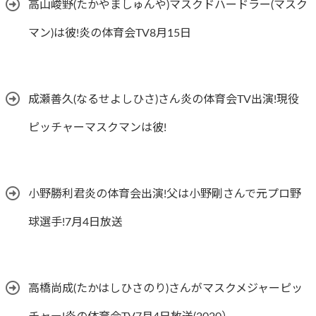
高山峻野(たかやましゅんや)マスクドハードラー(マスク
マン)は彼!炎の体育会TV8月15日
成瀬善久(なるせよしひさ)さん炎の体育会TV出演!現役
ピッチャーマスクマンは彼!
小野勝利君炎の体育会出演!父は小野剛さんで元プロ野
球選手!7月4日放送
高橋尚成(たかはしひさのり)さんがマスクメジャーピッ