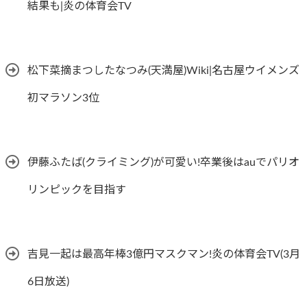
結果も|炎の体育会TV
松下菜摘まつしたなつみ(天満屋)Wiki|名古屋ウイメンズ
初マラソン3位
伊藤ふたば(クライミング)が可愛い!卒業後はauでパリオ
リンピックを目指す
吉見一起は最高年棒3億円マスクマン!炎の体育会TV(3月
6日放送)