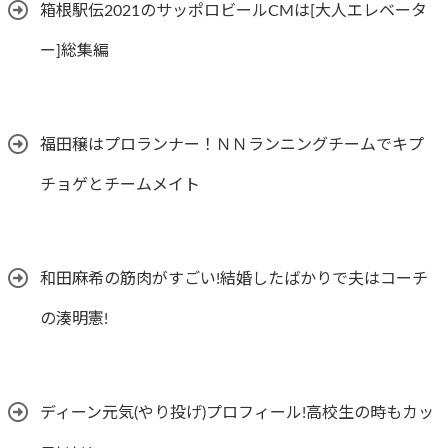
箱根駅伝2021のサッポロビールCMは[大人エレベータ
ー]総集編
福田穣はプロランナー！ＮＮランニングチームでキプ
チョゲとチームメイト
和田麻希の筋肉がすごい!結婚したばかりで夫はコーチ
の湊明憲!
ディーン元気(やり投げ)プロフィール!高校生の時もカッ