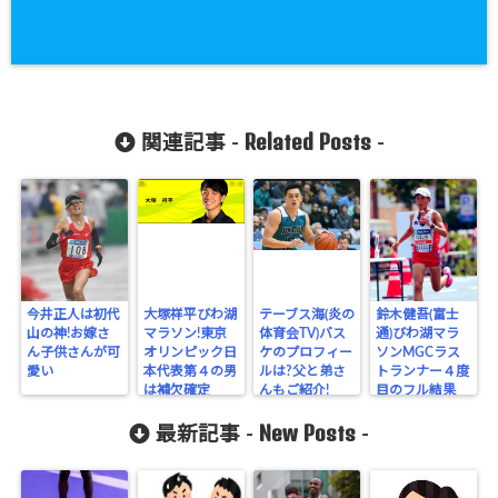
Related Posts
関連記事 -
-
今井正人は初代
大塚祥平びわ湖
テーブス海(炎の
鈴木健吾(富士
山の神!お嫁さ
マラソン!東京
体育会TV)バス
通)びわ湖マラ
ん子供さんが可
オリンピック日
ケのプロフィー
ソンMGCラス
愛い
本代表第４の男
ルは?父と弟さ
トランナー４度
は補欠確定
んもご紹介!
目のフル結果
は?
New Posts
最新記事 -
-