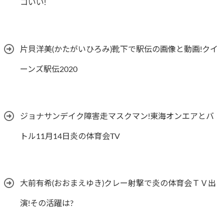
コいい!
片貝洋美(かたがいひろみ)靴下で駅伝の画像と動画!クイ
ーンズ駅伝2020
ジョナサンデイク障害走マスクマン!東海オンエアとバ
トル11月14日炎の体育会TV
大前有希(おおまえゆき)クレー射撃で炎の体育会ＴＶ出
演!その活躍は?