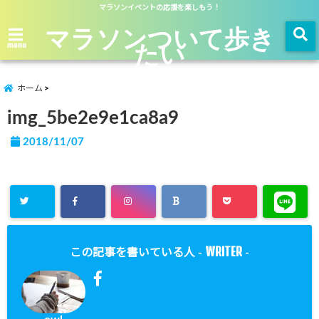
マラソンイベントの応援を楽しもう！
マラソンついて歩き
たい
menu
ホーム
img_5be2e9e1ca8a9
2018/11/07
WRITER
この記事を書いている人 -
-