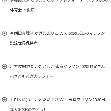
伊藤嵩人(いとうたかと)アメフトクオーターバック!炎の
体育会TV出演!
弓削田真理子(ゆげたまりこ)Wiki!60歳以上のマラソン
記録世界保持者
定方俊樹(さだかたとしき)東京マラソン2020!お父さん
弟さんも東洋大ランナー
上門大祐(うえかどだいすけ)Wiki!東京マラソン2020日
本人3位おめでとう!