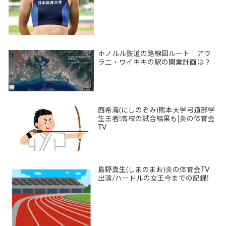
ホノルル鉄道の路線図ルート｜アウ
ラ二・ワイキキの駅の開業計画は？
西希海(にしのぞみ)熊本大学弓道部学
生王者!高校の試合結果も|炎の体育会
TV
島野真生(しまのまお)炎の体育会TV
出演/ハードルの女王今までの記録!