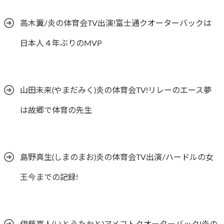
高木翼/炎の体育会TV出演!富士通クオーターバックは
日本人４年ぶりのMVP
山田未来(やまだみく)炎の体育会TV!リレーのエース夢
は故郷で体育の先生
島野真生(しまのまお)炎の体育会TV出演/ハードルの女
王今までの記録!