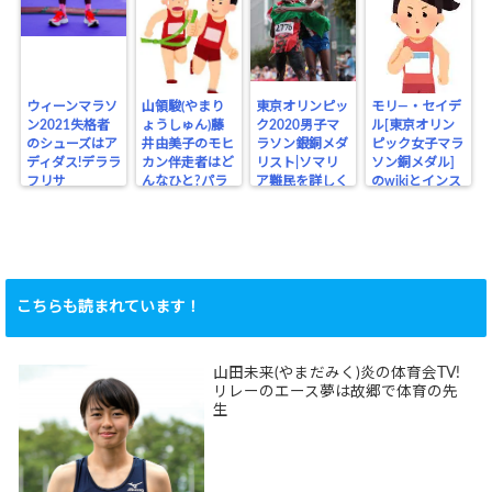
ウィーンマラソ
山領駿(やまり
東京オリンピッ
モリ―・セイデ
ン2021失格者
ょうしゅん)藤
ク2020男子マ
ル[東京オリン
のシューズはア
井由美子のモヒ
ラソン銀銅メダ
ピック女子マラ
ディダス!デララ
カン伴走者はど
リスト|ソマリ
ソン銅メダル]
フリサ
んなひと?パラ
ア難民を詳しく
のwikiとインス
リンピック
タ
こちらも読まれています！
山田未来(やまだみく)炎の体育会TV!
リレーのエース夢は故郷で体育の先
生