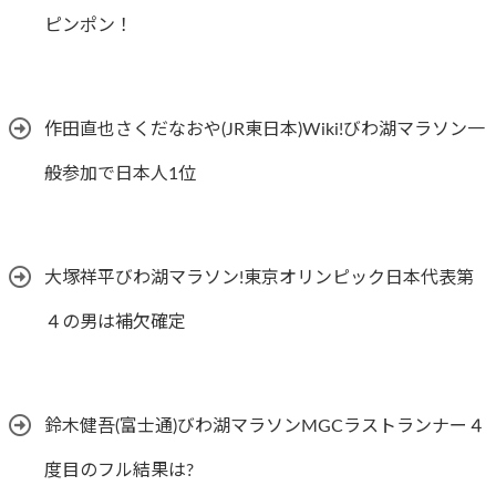
ピンポン！
作田直也さくだなおや(JR東日本)Wiki!びわ湖マラソン一
般参加で日本人1位
大塚祥平びわ湖マラソン!東京オリンピック日本代表第
４の男は補欠確定
鈴木健吾(富士通)びわ湖マラソンMGCラストランナー４
度目のフル結果は?