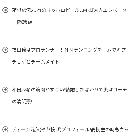
箱根駅伝2021のサッポロビールCMは[大人エレベータ
ー]総集編
福田穣はプロランナー！ＮＮランニングチームでキプ
チョゲとチームメイト
和田麻希の筋肉がすごい!結婚したばかりで夫はコーチ
の湊明憲!
ディーン元気(やり投げ)プロフィール!高校生の時もカッ