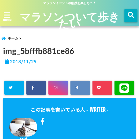
マラソンイベントの応援を楽しもう！
マラソンついて歩き
たい
menu
ホーム
img_5bfffb881ce86
2018/11/29
WRITER
この記事を書いている人 -
-