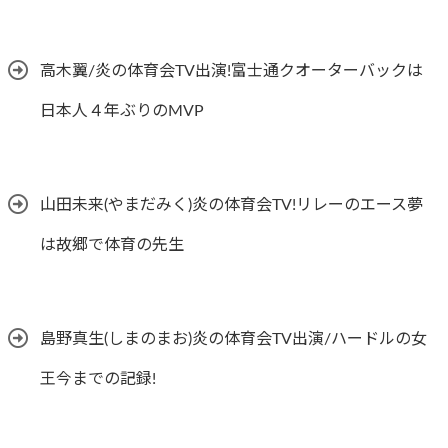
高木翼/炎の体育会TV出演!富士通クオーターバックは
日本人４年ぶりのMVP
山田未来(やまだみく)炎の体育会TV!リレーのエース夢
は故郷で体育の先生
島野真生(しまのまお)炎の体育会TV出演/ハードルの女
王今までの記録!