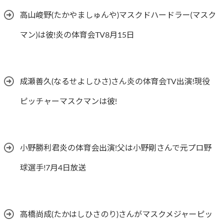
高山峻野(たかやましゅんや)マスクドハードラー(マスク
マン)は彼!炎の体育会TV8月15日
成瀬善久(なるせよしひさ)さん炎の体育会TV出演!現役
ピッチャーマスクマンは彼!
小野勝利君炎の体育会出演!父は小野剛さんで元プロ野
球選手!7月4日放送
高橋尚成(たかはしひさのり)さんがマスクメジャーピッ