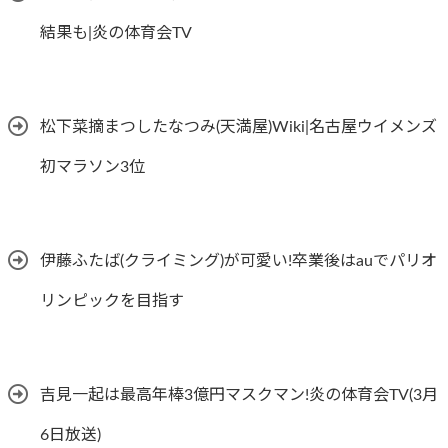
結果も|炎の体育会TV
松下菜摘まつしたなつみ(天満屋)Wiki|名古屋ウイメンズ
初マラソン3位
伊藤ふたば(クライミング)が可愛い!卒業後はauでパリオ
リンピックを目指す
吉見一起は最高年棒3億円マスクマン!炎の体育会TV(3月
6日放送)