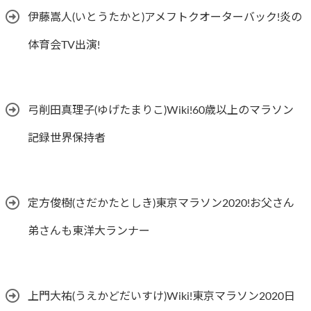
伊藤嵩人(いとうたかと)アメフトクオーターバック!炎の
体育会TV出演!
弓削田真理子(ゆげたまりこ)Wiki!60歳以上のマラソン
記録世界保持者
定方俊樹(さだかたとしき)東京マラソン2020!お父さん
弟さんも東洋大ランナー
上門大祐(うえかどだいすけ)Wiki!東京マラソン2020日