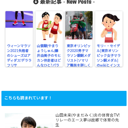
New Posts
最新記事 -
-
ウィーンマラソ
山領駿(やまり
東京オリンピッ
モリ―・セイデ
ン2021失格者
ょうしゅん)藤
ク2020男子マ
ル[東京オリン
のシューズはア
井由美子のモヒ
ラソン銀銅メダ
ピック女子マラ
ディダス!デララ
カン伴走者はど
リスト|ソマリ
ソン銅メダル]
フリサ
んなひと?パラ
ア難民を詳しく
のwikiとインス
リンピック
タ
こちらも読まれています！
山田未来(やまだみく)炎の体育会TV!
リレーのエース夢は故郷で体育の先
生