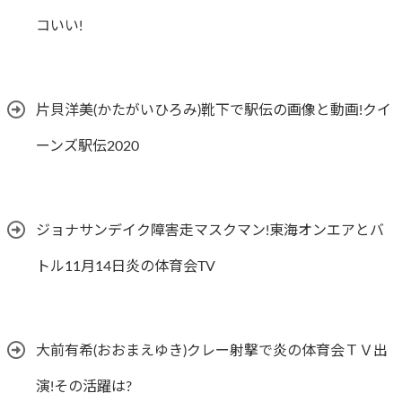
コいい!
片貝洋美(かたがいひろみ)靴下で駅伝の画像と動画!クイ
ーンズ駅伝2020
ジョナサンデイク障害走マスクマン!東海オンエアとバ
トル11月14日炎の体育会TV
大前有希(おおまえゆき)クレー射撃で炎の体育会ＴＶ出
演!その活躍は?