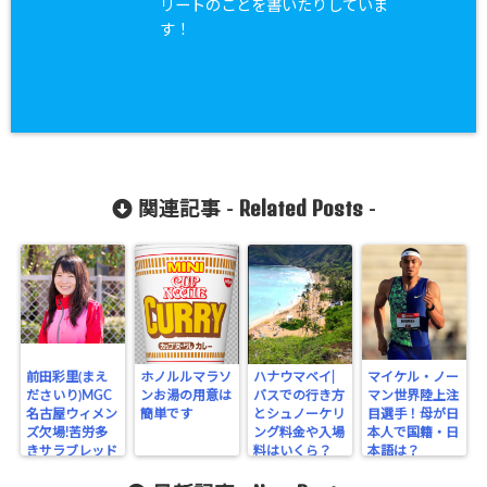
リートのことを書いたりしていま
す！
Related Posts
関連記事 -
-
前田彩里(まえ
ホノルルマラソ
ハナウマベイ|
マイケル・ノー
ださいり)MGC
ンお湯の用意は
バスでの行き方
マン世界陸上注
名古屋ウィメン
簡単です
とシュノーケリ
目選手！母が日
ズ欠場!苦労多
ング料金や入場
本人で国籍・日
きサラブレッド
料はいくら？
本語は？