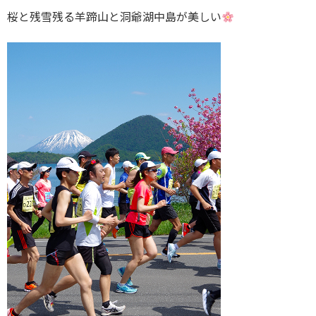
桜と残雪残る羊蹄山と洞爺湖中島が美しい