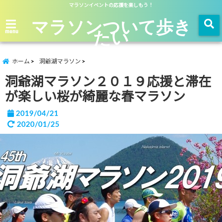
マラソンイベントの応援を楽しもう！
マラソンついて歩き
たい
menu
ホーム
洞爺湖マラソン
洞爺湖マラソン２０１９応援と滞在
が楽しい桜が綺麗な春マラソン
2019/04/21
2020/01/25