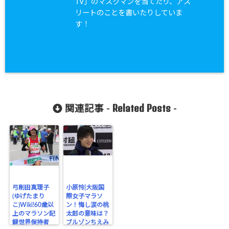
TV」のマスクマンを当てたり、アス
リートのことを書いたりしていま
す！
Related Posts
関連記事 -
-
弓削田真理子
小原怜|大阪国
(ゆげたまり
際女子マラソ
こ)Wiki!60歳以
ン！悔し涙の桃
上のマラソン記
太郎の意味は？
録世界保持者
ブルゾンちえみ