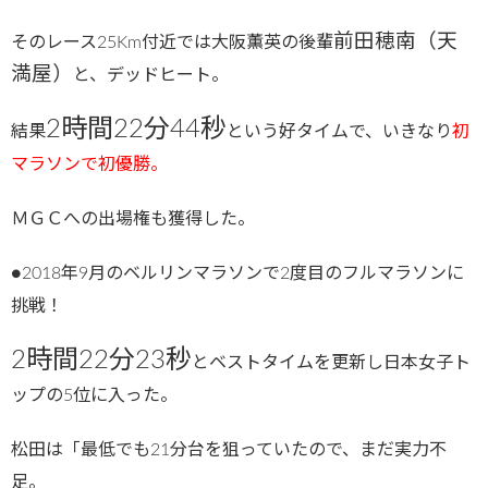
前田穂南（天
そのレース25Km付近では大阪薫英の後輩
満屋）
と、デッドヒート。
2時間22分44秒
結果
という好タイムで、いきなり
初
マラソンで初優勝。
ＭＧＣへの出場権も獲得した。
●2018年9月のベルリンマラソンで2度目のフルマラソンに
挑戦！
2時間22分23秒
とベストタイムを更新し日本女子ト
ップの5位に入った。
松田は「最低でも21分台を狙っていたので、まだ実力不
足。