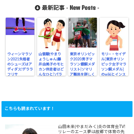
と競った過去
New Posts
最新記事 -
-
ウィーンマラソ
山領駿(やまり
東京オリンピッ
モリ―・セイデ
ン2021失格者
ょうしゅん)藤
ク2020男子マ
ル[東京オリン
のシューズはア
井由美子のモヒ
ラソン銀銅メダ
ピック女子マラ
ディダス!デララ
カン伴走者はど
リスト|ソマリ
ソン銅メダル]
フリサ
んなひと?パラ
ア難民を詳しく
のwikiとインス
リンピック
タ
こちらも読まれています！
山田未来(やまだみく)炎の体育会TV!
リレーのエース夢は故郷で体育の先