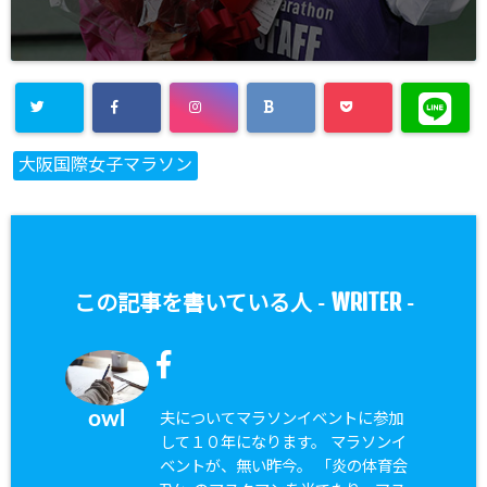
大阪国際女子マラソン
WRITER
この記事を書いている人 -
-
owl
夫についてマラソンイベントに参加
して１０年になります。 マラソンイ
ベントが、無い昨今。 「炎の体育会