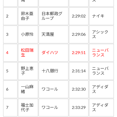
南
ス
鈴木亜
日本郵政グ
2
2:29:02
ナイキ
由子
ループ
アシック
3
小原怜
天満屋
2:29:06
ス
松田瑞
ニューバ
4
ダイハツ
2:29:51
生
ランス
野上恵
ニューバ
5
十八銀行
2:31:14
子
ランス
一山麻
アディダ
6
ワコール
2:32:30
緒
ス
福士加
アディダ
7
ワコール
2:33:29
代子
ス