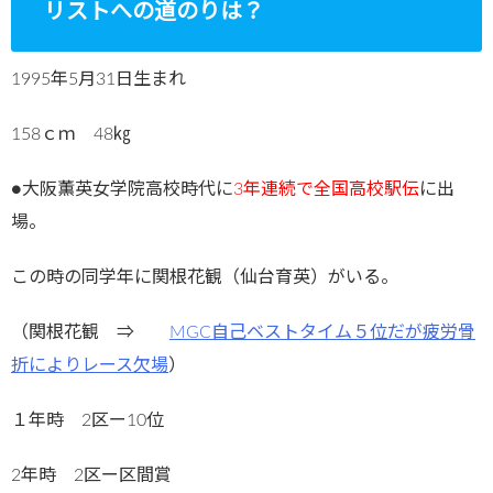
リストへの道のりは？
1995年5月31日生まれ
158ｃｍ 48㎏
●大阪薫英女学院高校時代に
3年連続で全国高校駅伝
に出
場。
この時の同学年に関根花観（仙台育英）がいる。
（関根花観 ⇒
MGC自己ベストタイム５位だが疲労骨
折によりレース欠場
）
１年時 2区ー10位
2年時 2区ー区間賞