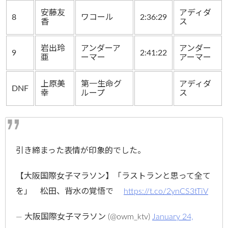
安藤友
アディダ
8
ワコール
2:36:29
香
ス
岩出玲
アンダーア
アンダー
9
2:41:22
亜
ーマー
アーマー
上原美
第一生命グ
アディダ
DNF
幸
ループ
ス
引き締まった表情が印象的でした。
【大阪国際女子マラソン】「ラストランと思って全て
を」 松田、背水の覚悟で
https://t.co/2ynCS3tTiV
— 大阪国際女子マラソン (@owm_ktv)
January 24,