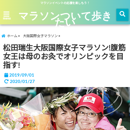
マラソンイベントの応援を楽しもう！
マラソンついて歩き
たい
menu
ホーム
大阪国際女子マラソン
松田瑞生大阪国際女子マラソン!腹筋
女王は母のお灸でオリンピックを目
指す!
2019/09/01
2020/01/27