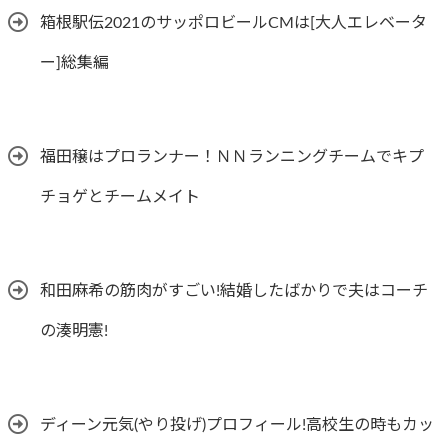
箱根駅伝2021のサッポロビールCMは[大人エレベータ
ー]総集編
福田穣はプロランナー！ＮＮランニングチームでキプ
チョゲとチームメイト
和田麻希の筋肉がすごい!結婚したばかりで夫はコーチ
の湊明憲!
ディーン元気(やり投げ)プロフィール!高校生の時もカッ