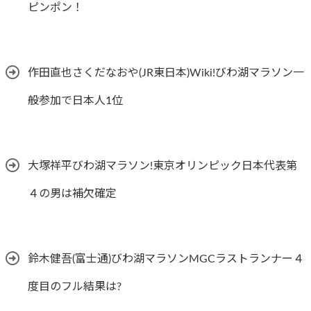
ピンポン！
作田直也さくだなおや(JR東日本)Wiki!びわ湖マラソン一
般参加で日本人1位
大塚祥平びわ湖マラソン!東京オリンピック日本代表第
４の男は補欠確定
鈴木健吾(富士通)びわ湖マラソンMGCラストランナー４
度目のフル結果は?