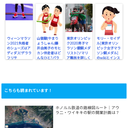
ウィーンマラソ
山領駿(やまり
東京オリンピッ
モリ―・セイデ
ン2021失格者
ょうしゅん)藤
ク2020男子マ
ル[東京オリン
のシューズはア
井由美子のモヒ
ラソン銀銅メダ
ピック女子マラ
ディダス!デララ
カン伴走者はど
リスト|ソマリ
ソン銅メダル]
フリサ
んなひと?パラ
ア難民を詳しく
のwikiとインス
リンピック
タ
こちらも読まれています！
ホノルル鉄道の路線図ルート｜アウ
ラ二・ワイキキの駅の開業計画は？