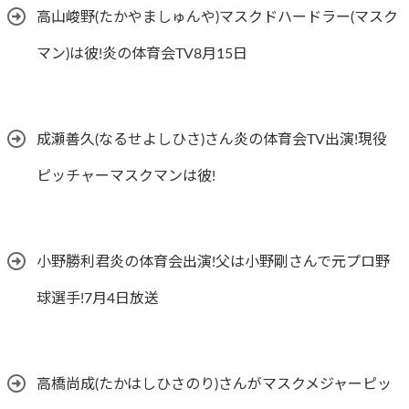
高山峻野(たかやましゅんや)マスクドハードラー(マスク
マン)は彼!炎の体育会TV8月15日
成瀬善久(なるせよしひさ)さん炎の体育会TV出演!現役
ピッチャーマスクマンは彼!
小野勝利君炎の体育会出演!父は小野剛さんで元プロ野
球選手!7月4日放送
高橋尚成(たかはしひさのり)さんがマスクメジャーピッ