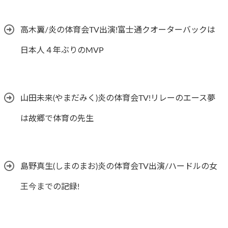
高木翼/炎の体育会TV出演!富士通クオーターバックは
日本人４年ぶりのMVP
山田未来(やまだみく)炎の体育会TV!リレーのエース夢
は故郷で体育の先生
島野真生(しまのまお)炎の体育会TV出演/ハードルの女
王今までの記録!