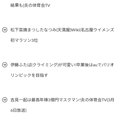
結果も|炎の体育会TV
松下菜摘まつしたなつみ(天満屋)Wiki|名古屋ウイメンズ
初マラソン3位
伊藤ふたば(クライミング)が可愛い!卒業後はauでパリオ
リンピックを目指す
吉見一起は最高年棒3億円マスクマン!炎の体育会TV(3月
6日放送)