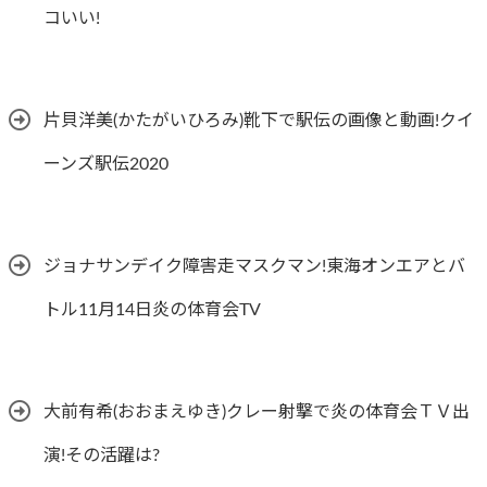
コいい!
片貝洋美(かたがいひろみ)靴下で駅伝の画像と動画!クイ
ーンズ駅伝2020
ジョナサンデイク障害走マスクマン!東海オンエアとバ
トル11月14日炎の体育会TV
大前有希(おおまえゆき)クレー射撃で炎の体育会ＴＶ出
演!その活躍は?