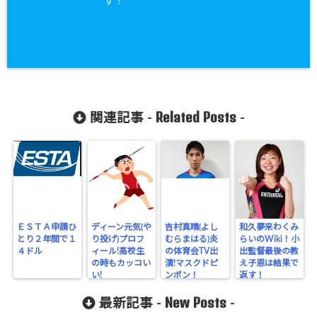
す！
Related Posts
関連記事 -
-
ＥＳＴＡ申請ひ
ディーン元気(や
吉村真晴(よし
和久夢来わくみ
とり２年間で１
り投げ)プロフ
むらまはる)炎
らいのWiki！小
４ドル
ィール!高校生
の体育会TV出
出監督最後の教
の時もカッコい
演!マスクドピ
え子恩は結果で
い!
ンポン！
返す！
New Posts
最新記事 -
-