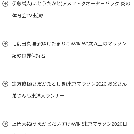
伊藤嵩人(いとうたかと)アメフトクオーターバック!炎の
体育会TV出演!
弓削田真理子(ゆげたまりこ)Wiki!60歳以上のマラソン
記録世界保持者
定方俊樹(さだかたとしき)東京マラソン2020!お父さん
弟さんも東洋大ランナー
上門大祐(うえかどだいすけ)Wiki!東京マラソン2020日