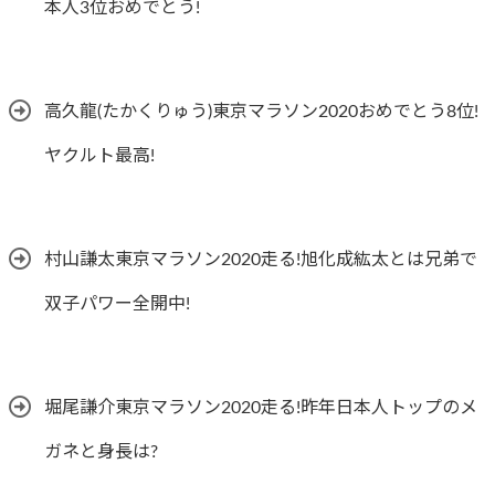
本人3位おめでとう!
高久龍(たかくりゅう)東京マラソン2020おめでとう8位!
ヤクルト最高!
村山謙太東京マラソン2020走る!旭化成紘太とは兄弟で
双子パワー全開中!
堀尾謙介東京マラソン2020走る!昨年日本人トップのメ
ガネと身長は?