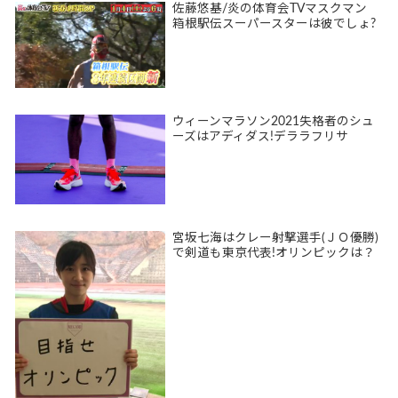
佐藤悠基/炎の体育会TVマスクマン
箱根駅伝スーパースターは彼でしょ?
ウィーンマラソン2021失格者のシュ
ーズはアディダス!デララフリサ
宮坂七海はクレー射撃選手(ＪＯ優勝)
で剣道も東京代表!オリンピックは？