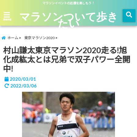
マラソンイベントの応援を楽しもう！
マラソンついて歩き
たい
menu
ホーム
東京マラソン2020
村山謙太東京マラソン2020走る!旭
化成紘太とは兄弟で双子パワー全開
中!
2020/03/01
2022/03/06