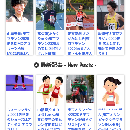
山岸宏貴/東京
高久龍(たかく
定方俊樹(さだ
設楽啓太東京マ
マラソン2020
りゅう)東京マ
かたとしき)東
ラソン2020走
走る!GMOアス
ラソン2020お
京マラソン
る!悠太と同じ
リーツ所属
めでとう8位!ヤ
2020!お父さん
舞台で最高の走
MGC辞退はな
クルト最高!
弟さんも東洋大
りを！
ぜ?
ランナー
New Posts
最新記事 -
-
ウィーンマラソ
山領駿(やまり
東京オリンピッ
モリ―・セイデ
ン2021失格者
ょうしゅん)藤
ク2020男子マ
ル[東京オリン
のシューズはア
井由美子のモヒ
ラソン銀銅メダ
ピック女子マラ
ディダス!デララ
カン伴走者はど
リスト|ソマリ
ソン銅メダル]
フリサ
んなひと?パラ
ア難民を詳しく
のwikiとインス