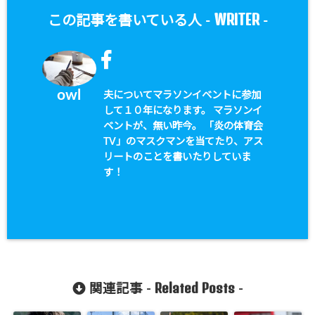
WRITER
この記事を書いている人 -
-
owl
夫についてマラソンイベントに参加
して１０年になります。 マラソンイ
ベントが、無い昨今。 「炎の体育会
TV」のマスクマンを当てたり、アス
リートのことを書いたりしていま
す！
Related Posts
関連記事 -
-