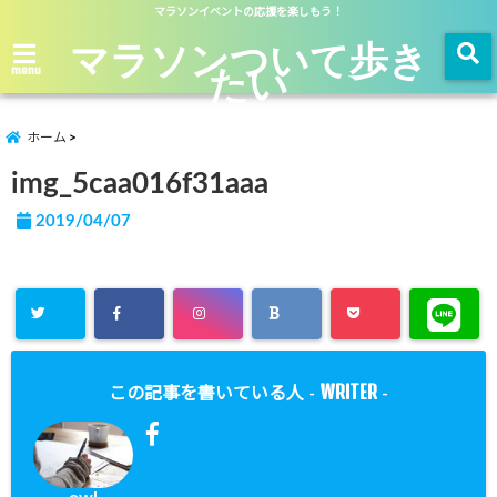
マラソンイベントの応援を楽しもう！
マラソンついて歩き
たい
menu
ホーム
img_5caa016f31aaa
2019/04/07
WRITER
この記事を書いている人 -
-