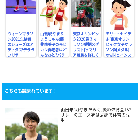
ウィーンマラソ
山領駿(やまり
東京オリンピッ
モリ―・セイデ
ン2021失格者
ょうしゅん)藤
ク2020男子マ
ル[東京オリン
のシューズはア
井由美子のモヒ
ラソン銀銅メダ
ピック女子マラ
ディダス!デララ
カン伴走者はど
リスト|ソマリ
ソン銅メダル]
フリサ
んなひと?パラ
ア難民を詳しく
のwikiとインス
リンピック
タ
こちらも読まれています！
山田未来(やまだみく)炎の体育会TV!
リレーのエース夢は故郷で体育の先
生