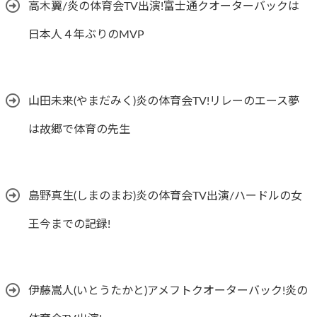
高木翼/炎の体育会TV出演!富士通クオーターバックは
日本人４年ぶりのMVP
山田未来(やまだみく)炎の体育会TV!リレーのエース夢
は故郷で体育の先生
島野真生(しまのまお)炎の体育会TV出演/ハードルの女
王今までの記録!
伊藤嵩人(いとうたかと)アメフトクオーターバック!炎の