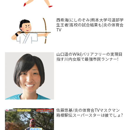
西希海(にしのぞみ)熊本大学弓道部学
生王者!高校の試合結果も|炎の体育会
TV
山口遥のWiki|バリアフリーの実現目
指す川内女版で最強市民ランナー!
佐藤悠基/炎の体育会TVマスクマン
箱根駅伝スーパースターは彼でしょ?