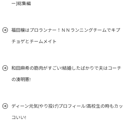
ー]総集編
福田穣はプロランナー！ＮＮランニングチームでキプ
チョゲとチームメイト
和田麻希の筋肉がすごい!結婚したばかりで夫はコーチ
の湊明憲!
ディーン元気(やり投げ)プロフィール!高校生の時もカッ
コいい!