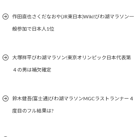
作田直也さくだなおや(JR東日本)Wiki!びわ湖マラソン一
般参加で日本人1位
大塚祥平びわ湖マラソン!東京オリンピック日本代表第
４の男は補欠確定
鈴木健吾(富士通)びわ湖マラソンMGCラストランナー４
度目のフル結果は?