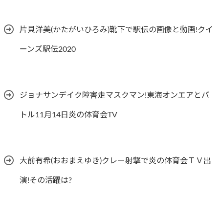
片貝洋美(かたがいひろみ)靴下で駅伝の画像と動画!クイ
ーンズ駅伝2020
ジョナサンデイク障害走マスクマン!東海オンエアとバ
トル11月14日炎の体育会TV
大前有希(おおまえゆき)クレー射撃で炎の体育会ＴＶ出
演!その活躍は?