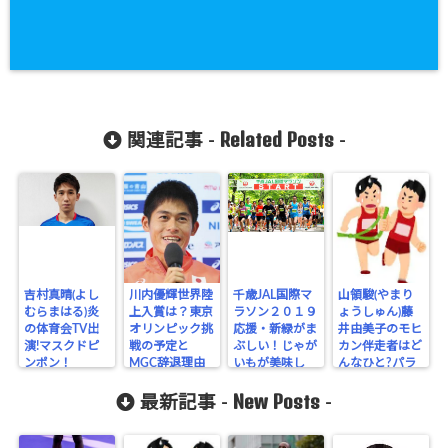
Related Posts
関連記事 -
-
吉村真晴(よし
川内優輝世界陸
千歳JAL国際マ
山領駿(やまり
むらまはる)炎
上入賞は？東京
ラソン２０１９
ょうしゅん)藤
の体育会TV出
オリンピック挑
応援・新緑がま
井由美子のモヒ
演!マスクドピ
戦の予定と
ぶしい！じゃが
カン伴走者はど
ンポン！
MGC辞退理由
いもが美味し
んなひと?パラ
い！
リンピック
New Posts
最新記事 -
-