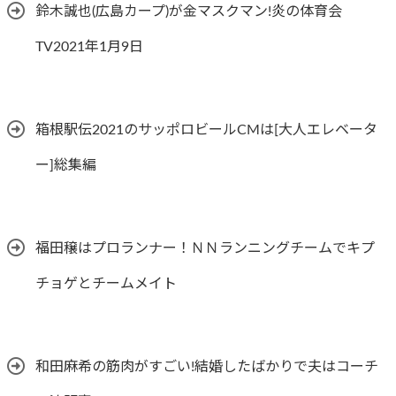
鈴木誠也(広島カープ)が金マスクマン!炎の体育会
TV2021年1月9日
箱根駅伝2021のサッポロビールCMは[大人エレベータ
ー]総集編
福田穣はプロランナー！ＮＮランニングチームでキプ
チョゲとチームメイト
和田麻希の筋肉がすごい!結婚したばかりで夫はコーチ