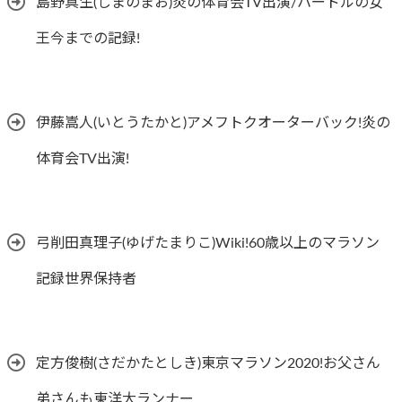
島野真生(しまのまお)炎の体育会TV出演/ハードルの女
王今までの記録!
伊藤嵩人(いとうたかと)アメフトクオーターバック!炎の
体育会TV出演!
弓削田真理子(ゆげたまりこ)Wiki!60歳以上のマラソン
記録世界保持者
定方俊樹(さだかたとしき)東京マラソン2020!お父さん
弟さんも東洋大ランナー