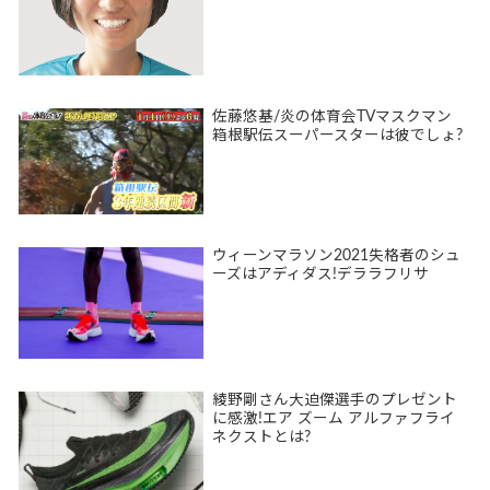
佐藤悠基/炎の体育会TVマスクマン
箱根駅伝スーパースターは彼でしょ?
ウィーンマラソン2021失格者のシュ
ーズはアディダス!デララフリサ
綾野剛さん大迫傑選手のプレゼント
に感激!エア ズーム アルファフライ
ネクストとは?