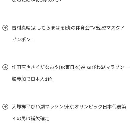
なるため現役5児のパパ
吉村真晴(よしむらまはる)炎の体育会TV出演!マスクド
ピンポン！
作田直也さくだなおや(JR東日本)Wiki!びわ湖マラソン一
般参加で日本人1位
大塚祥平びわ湖マラソン!東京オリンピック日本代表第
４の男は補欠確定