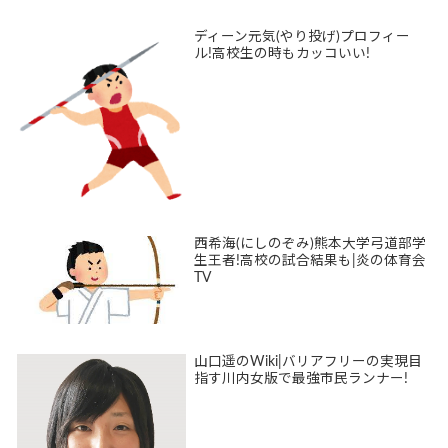
ディーン元気(やり投げ)プロフィー
ル!高校生の時もカッコいい!
西希海(にしのぞみ)熊本大学弓道部学
生王者!高校の試合結果も|炎の体育会
TV
山口遥のWiki|バリアフリーの実現目
指す川内女版で最強市民ランナー!