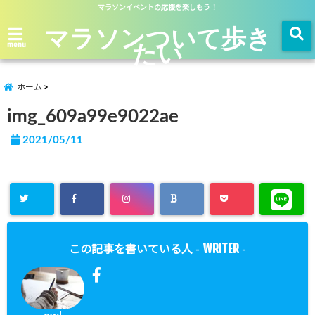
マラソンイベントの応援を楽しもう！
マラソンついて歩き
たい
menu
ホーム
img_609a99e9022ae
2021/05/11
WRITER
この記事を書いている人 -
-