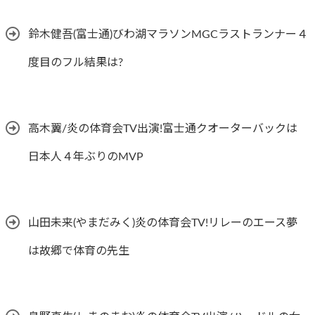
鈴木健吾(富士通)びわ湖マラソンMGCラストランナー４
度目のフル結果は?
高木翼/炎の体育会TV出演!富士通クオーターバックは
日本人４年ぶりのMVP
山田未来(やまだみく)炎の体育会TV!リレーのエース夢
は故郷で体育の先生