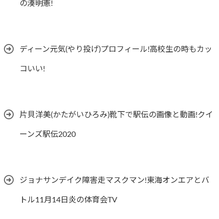
の湊明憲!
ディーン元気(やり投げ)プロフィール!高校生の時もカッ
コいい!
片貝洋美(かたがいひろみ)靴下で駅伝の画像と動画!クイ
ーンズ駅伝2020
ジョナサンデイク障害走マスクマン!東海オンエアとバ
トル11月14日炎の体育会TV