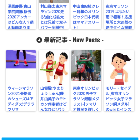
湯原慶吾(青山
村山謙太東京マ
中山由紀枝クレ
東京マラソン
学院)箱根駅伝
ラソン2020走
ー射撃のオリン
2019は冷たい
2020アンカー
る!旭化成紘太
ピック日本代表
雨で極寒！応援
はどんな人？萌
とは兄弟で双子
はママアスリー
場所と大迫傑の
え動画ありま
パワー全開中!
ト!
途中タイム掲載
す！
New Posts
最新記事 -
-
ウィーンマラソ
山領駿(やまり
東京オリンピッ
モリ―・セイデ
ン2021失格者
ょうしゅん)藤
ク2020男子マ
ル[東京オリン
のシューズはア
井由美子のモヒ
ラソン銀銅メダ
ピック女子マラ
ディダス!デララ
カン伴走者はど
リスト|ソマリ
ソン銅メダル]
フリサ
んなひと?パラ
ア難民を詳しく
のwikiとインス
リンピック
タ