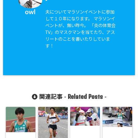
owl
夫についてマラソンイベントに参加
して１０年になります。 マラソンイ
ベントが、無い昨今。 「炎の体育会
TV」のマスクマンを当てたり、アス
リートのことを書いたりしていま
す！
Related Posts
関連記事 -
-