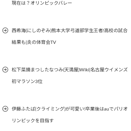
現在は？オリンピックバレー
西希海(にしのぞみ)熊本大学弓道部学生王者!高校の試合
結果も|炎の体育会TV
松下菜摘まつしたなつみ(天満屋)Wiki|名古屋ウイメンズ
初マラソン3位
伊藤ふたば(クライミング)が可愛い!卒業後はauでパリオ
リンピックを目指す