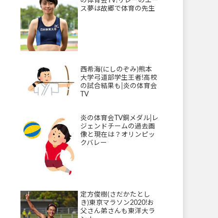
の体育会TV!リレーのエー
ス夢は故郷で体育の先生
西希海(にしのぞみ)熊本
大学弓道部学生王者!高校
の試合結果も|炎の体育会
TV
炎の体育会TV銅メダル|レ
ジェンドチームの過去画
像と現在は？オリンピッ
クバレー
定方俊樹(さだかたとし
き)東京マラソン2020!お
父さん弟さんも東洋大ラ