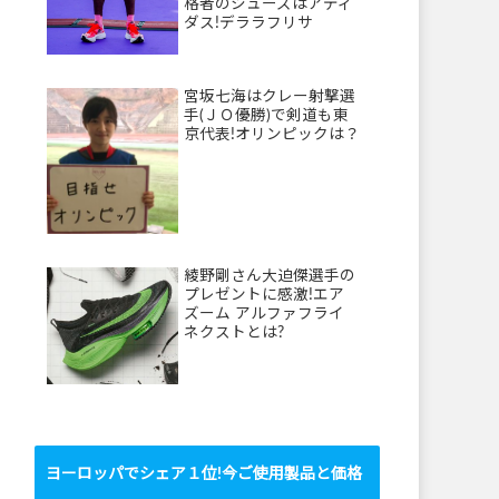
格者のシューズはアディ
ダス!デララフリサ
宮坂七海はクレー射撃選
手(ＪＯ優勝)で剣道も東
京代表!オリンピックは？
綾野剛さん大迫傑選手の
プレゼントに感激!エア
ズーム アルファフライ
ネクストとは?
ヨーロッパでシェア１位!今ご使用製品と価格