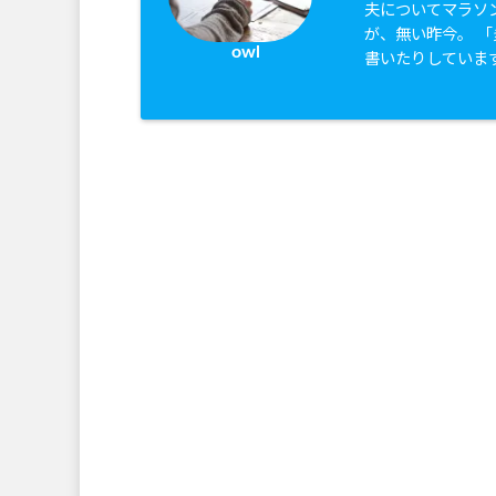
夫についてマラソ
が、無い昨今。 
owl
書いたりしていま