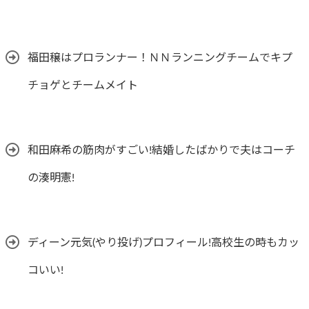
福田穣はプロランナー！ＮＮランニングチームでキプ
チョゲとチームメイト
和田麻希の筋肉がすごい!結婚したばかりで夫はコーチ
の湊明憲!
ディーン元気(やり投げ)プロフィール!高校生の時もカッ
コいい!