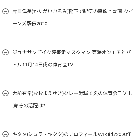
片貝洋美(かたがいひろみ)靴下で駅伝の画像と動画!クイ
ーンズ駅伝2020
ジョナサンデイク障害走マスクマン!東海オンエアとバ
トル11月14日炎の体育会TV
大前有希(おおまえゆき)クレー射撃で炎の体育会ＴＶ出
演!その活躍は?
キタタ(シュラ・キタタ)のプロフィールWIKIは?2020年