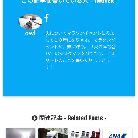
WRITER
この記事を書いている人 -
-
owl
夫についてマラソンイベントに参加
して１０年になります。 マラソンイ
ベントが、無い昨今。 「炎の体育会
TV」のマスクマンを当てたり、アス
リートのことを書いたりしていま
す！
Related Posts
関連記事 -
-