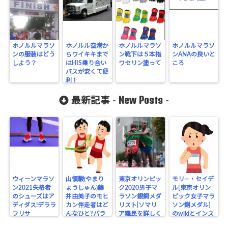
ホノルルマラソ
ホノルル空港か
ホノルルマラソ
ホノルルマラソ
ンの服装はどう
らワイキキまで
ン靴下は５本指
ンANAの良いと
しよう？
はHIS乗り合い
ワセリン塗って
ころ
バスが安くて便
利！
New Posts
最新記事 -
-
ウィーンマラソ
山領駿(やまり
東京オリンピッ
モリ―・セイデ
ン2021失格者
ょうしゅん)藤
ク2020男子マ
ル[東京オリン
のシューズはア
井由美子のモヒ
ラソン銀銅メダ
ピック女子マラ
ディダス!デララ
カン伴走者はど
リスト|ソマリ
ソン銅メダル]
フリサ
んなひと?パラ
ア難民を詳しく
のwikiとインス
リンピック
タ