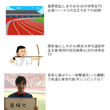
島野真生(しまのまお)炎の体育会TV
出演/ハードルの女王今までの記録!
西希海(にしのぞみ)熊本大学弓道部学
生王者!高校の試合結果も|炎の体育会
TV
宮坂七海はクレー射撃選手(ＪＯ優勝)
で剣道も東京代表!オリンピックは？