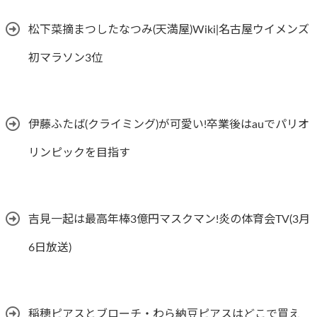
松下菜摘まつしたなつみ(天満屋)Wiki|名古屋ウイメンズ
初マラソン3位
伊藤ふたば(クライミング)が可愛い!卒業後はauでパリオ
リンピックを目指す
吉見一起は最高年棒3億円マスクマン!炎の体育会TV(3月
6日放送)
稲穂ピアスとブローチ・わら納豆ピアスはどこで買え