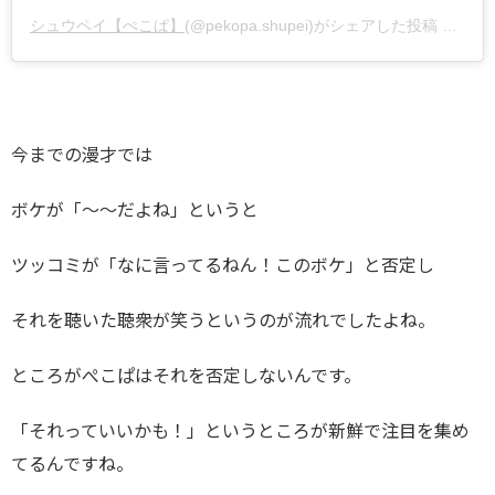
シュウペイ【ぺこぱ】
(@pekopa.shupei)がシェアした投稿 –
201
今までの漫才では
ボケが「～～だよね」というと
ツッコミが「なに言ってるねん！このボケ」と否定し
それを聴いた聴衆が笑うというのが流れでしたよね。
ところがぺこぱはそれを否定しないんです。
「それっていいかも！」というところが新鮮で注目を集め
てるんですね。