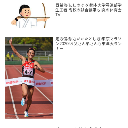
西希海(にしのぞみ)熊本大学弓道部学
生王者!高校の試合結果も|炎の体育会
TV
定方俊樹(さだかたとしき)東京マラソ
ン2020!お父さん弟さんも東洋大ラン
ナー