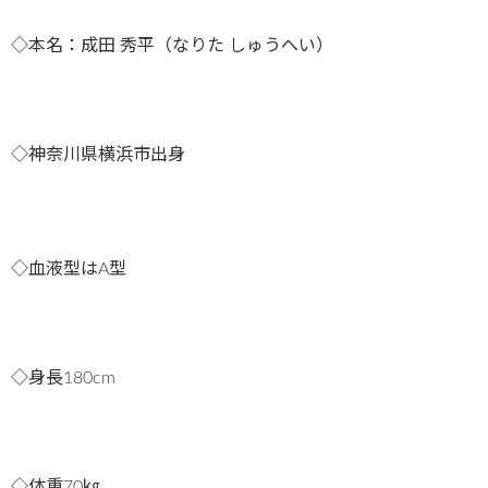
◇本名：成田 秀平（なりた しゅうへい）
◇神奈川県横浜市出身
◇血液型はA型
◇身長180cm
◇体重70㎏