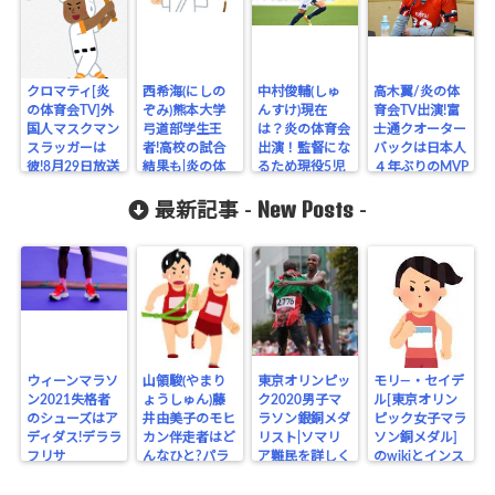
クロマティ[炎
西希海(にしの
中村俊輔(しゅ
高木翼/炎の体
の体育会TV]外
ぞみ)熊本大学
んすけ)現在
育会TV出演!富
国人マスクマン
弓道部学生王
は？炎の体育会
士通クオーター
スラッガーは
者!高校の試合
出演！監督にな
バックは日本人
彼!8月29日放送
結果も|炎の体
るため現役5児
４年ぶりのMVP
育会TV
のパパ
New Posts
最新記事 -
-
ウィーンマラソ
山領駿(やまり
東京オリンピッ
モリ―・セイデ
ン2021失格者
ょうしゅん)藤
ク2020男子マ
ル[東京オリン
のシューズはア
井由美子のモヒ
ラソン銀銅メダ
ピック女子マラ
ディダス!デララ
カン伴走者はど
リスト|ソマリ
ソン銅メダル]
フリサ
んなひと?パラ
ア難民を詳しく
のwikiとインス
リンピック
タ