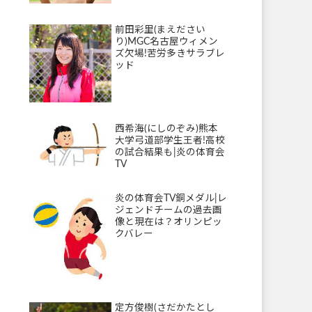
前田彩里(まえださい
り)MGC名古屋ウィメン
ズ欠場!苦労多きサラブレ
ッド
西希海(にしのぞみ)熊本
大学弓道部学生王者!高校
の試合結果も|炎の体育会
TV
炎の体育会TV銅メダル|レ
ジェンドチームの過去画
像と現在は？オリンピッ
クバレー
定方俊樹(さだかたとし