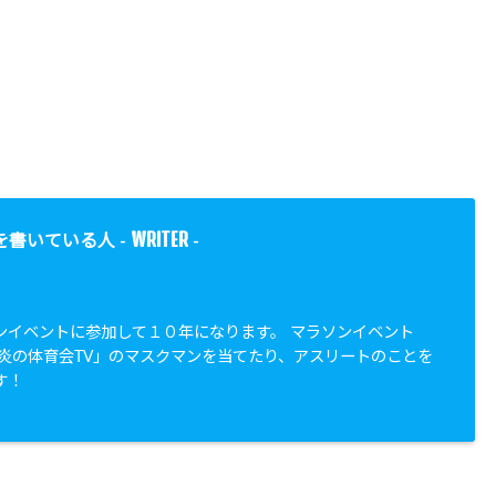
WRITER
を書いている人 -
-
ンイベントに参加して１０年になります。 マラソンイベント
「炎の体育会TV」のマスクマンを当てたり、アスリートのことを
す！