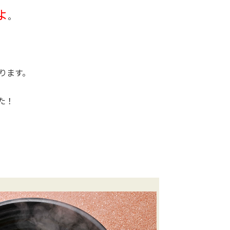
よ
。
ります。
た！