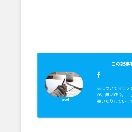
この記事
夫についてマラソ
が、無い昨今。 
owl
書いたりしていま