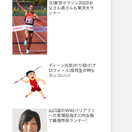
き)東京マラソン2020!お
父さん弟さんも東洋大ラ
ンナー
ディーン元気(やり投げ)プ
ロフィール!高校生の時も
カッコいい!
山口遥のWiki|バリアフリ
ーの実現目指す川内女版
で最強市民ランナー!