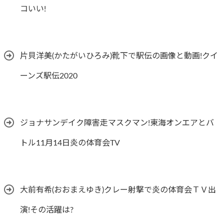
コいい!
片貝洋美(かたがいひろみ)靴下で駅伝の画像と動画!クイ
ーンズ駅伝2020
ジョナサンデイク障害走マスクマン!東海オンエアとバ
トル11月14日炎の体育会TV
大前有希(おおまえゆき)クレー射撃で炎の体育会ＴＶ出
演!その活躍は?