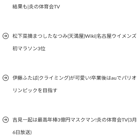
結果も|炎の体育会TV
松下菜摘まつしたなつみ(天満屋)Wiki|名古屋ウイメンズ
初マラソン3位
伊藤ふたば(クライミング)が可愛い!卒業後はauでパリオ
リンピックを目指す
吉見一起は最高年棒3億円マスクマン!炎の体育会TV(3月
6日放送)