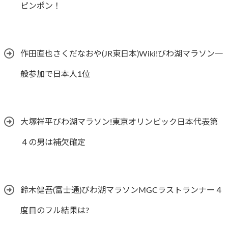
ピンポン！
作田直也さくだなおや(JR東日本)Wiki!びわ湖マラソン一
般参加で日本人1位
大塚祥平びわ湖マラソン!東京オリンピック日本代表第
４の男は補欠確定
鈴木健吾(富士通)びわ湖マラソンMGCラストランナー４
度目のフル結果は?