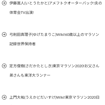
伊藤嵩人(いとうたかと)アメフトクオーターバック!炎の
体育会TV出演!
弓削田真理子(ゆげたまりこ)Wiki!60歳以上のマラソン
記録世界保持者
定方俊樹(さだかたとしき)東京マラソン2020!お父さん
弟さんも東洋大ランナー
上門大祐(うえかどだいすけ)Wiki!東京マラソン2020日