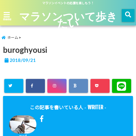
マラソンイベントの応援を楽しもう！
マラソンついて歩き
たい
menu
ホーム
buroghyousi
2018/09/21
WRITER
この記事を書いている人 -
-