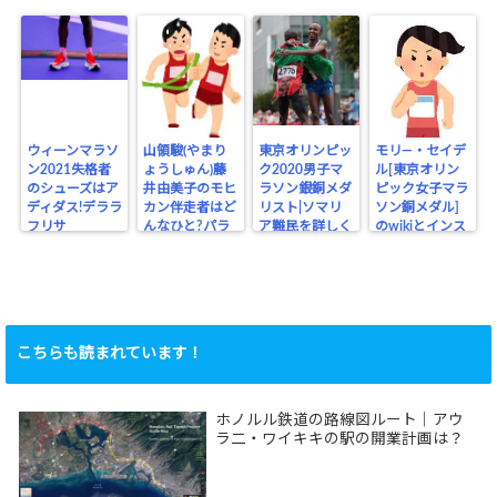
ウィーンマラソ
山領駿(やまり
東京オリンピッ
モリ―・セイデ
ン2021失格者
ょうしゅん)藤
ク2020男子マ
ル[東京オリン
のシューズはア
井由美子のモヒ
ラソン銀銅メダ
ピック女子マラ
ディダス!デララ
カン伴走者はど
リスト|ソマリ
ソン銅メダル]
フリサ
んなひと?パラ
ア難民を詳しく
のwikiとインス
リンピック
タ
こちらも読まれています！
ホノルル鉄道の路線図ルート｜アウ
ラ二・ワイキキの駅の開業計画は？