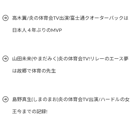
高木翼/炎の体育会TV出演!富士通クオーターバックは
日本人４年ぶりのMVP
山田未来(やまだみく)炎の体育会TV!リレーのエース夢
は故郷で体育の先生
島野真生(しまのまお)炎の体育会TV出演/ハードルの女
王今までの記録!