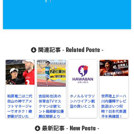
す！
Related Posts
関連記事 -
-
柏原竜二は二代
吉田祐也|炎の
ホノルルマラソ
世界陸上ドーハ
目山の神でアメ
体育会TVマス
ンハワイアン航
川内優輝テレビ
フトマネージャ
クマンは彼!ヒ
空の良いところ
放送はいつ何
ーでオタク！綾
ント箱根駅伝優
時？日本代表選
野剛が泣いた
勝区間新より
手を再確認！
New Posts
最新記事 -
-