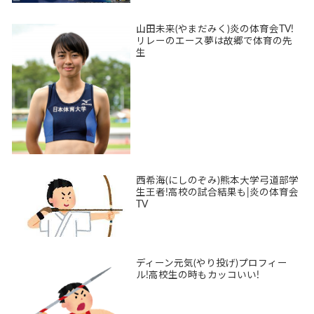
山田未来(やまだみく)炎の体育会TV!
リレーのエース夢は故郷で体育の先
生
西希海(にしのぞみ)熊本大学弓道部学
生王者!高校の試合結果も|炎の体育会
TV
ディーン元気(やり投げ)プロフィー
ル!高校生の時もカッコいい!