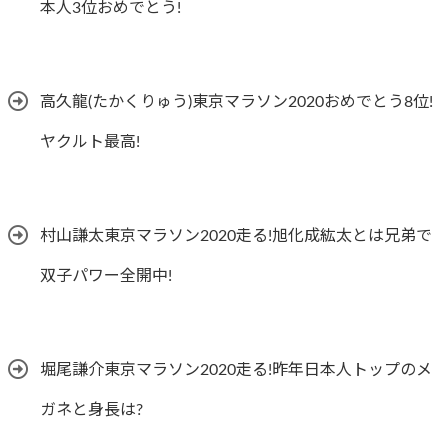
本人3位おめでとう!
高久龍(たかくりゅう)東京マラソン2020おめでとう8位!
ヤクルト最高!
村山謙太東京マラソン2020走る!旭化成紘太とは兄弟で
双子パワー全開中!
堀尾謙介東京マラソン2020走る!昨年日本人トップのメ
ガネと身長は?