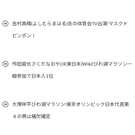
吉村真晴(よしむらまはる)炎の体育会TV出演!マスクド
ピンポン！
作田直也さくだなおや(JR東日本)Wiki!びわ湖マラソン一
般参加で日本人1位
大塚祥平びわ湖マラソン!東京オリンピック日本代表第
４の男は補欠確定