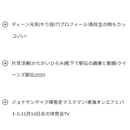
ディーン元気(やり投げ)プロフィール!高校生の時もカッ
コいい!
片貝洋美(かたがいひろみ)靴下で駅伝の画像と動画!クイ
ーンズ駅伝2020
ジョナサンデイク障害走マスクマン!東海オンエアとバ
トル11月14日炎の体育会TV