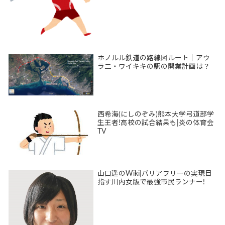
ホノルル鉄道の路線図ルート｜アウ
ラ二・ワイキキの駅の開業計画は？
西希海(にしのぞみ)熊本大学弓道部学
生王者!高校の試合結果も|炎の体育会
TV
山口遥のWiki|バリアフリーの実現目
指す川内女版で最強市民ランナー!