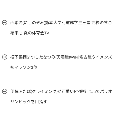
西希海(にしのぞみ)熊本大学弓道部学生王者!高校の試合
結果も|炎の体育会TV
松下菜摘まつしたなつみ(天満屋)Wiki|名古屋ウイメンズ
初マラソン3位
伊藤ふたば(クライミング)が可愛い!卒業後はauでパリオ
リンピックを目指す