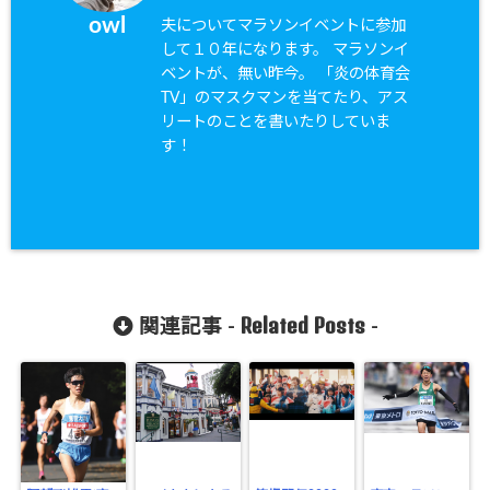
owl
夫についてマラソンイベントに参加
して１０年になります。 マラソンイ
ベントが、無い昨今。 「炎の体育会
TV」のマスクマンを当てたり、アス
リートのことを書いたりしていま
す！
Related Posts
関連記事 -
-