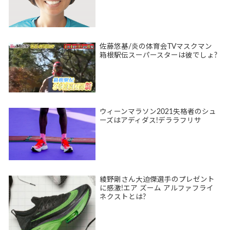
佐藤悠基/炎の体育会TVマスクマン
箱根駅伝スーパースターは彼でしょ?
ウィーンマラソン2021失格者のシュ
ーズはアディダス!デララフリサ
綾野剛さん大迫傑選手のプレゼント
に感激!エア ズーム アルファフライ
ネクストとは?