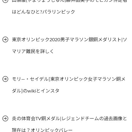
山領駿(やまりょうしゅん)藤井由美子のモヒカン伴走者
はどんなひと?パラリンピック
東京オリンピック2020男子マラソン銀銅メダリスト|ソ
マリア難民を詳しく
モリ―・セイデル[東京オリンピック女子マラソン銅メ
ダル]のwikiとインスタ
炎の体育会TV銅メダル|レジェンドチームの過去画像と
現在は？オリンピックバレー