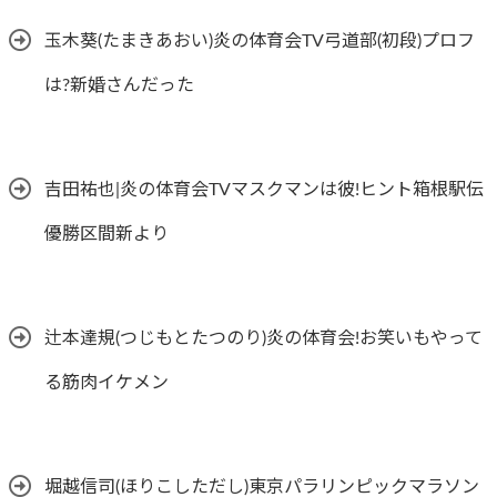
玉木葵(たまきあおい)炎の体育会TV弓道部(初段)プロフ
は?新婚さんだった
吉田祐也|炎の体育会TVマスクマンは彼!ヒント箱根駅伝
優勝区間新より
辻本達規(つじもとたつのり)炎の体育会!お笑いもやって
る筋肉イケメン
堀越信司(ほりこしただし)東京パラリンピックマラソン