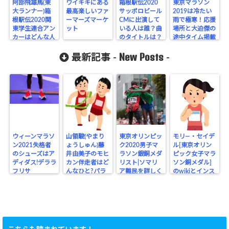
阿部飛雄馬(東
ワイキキにある
箱根駅伝2020
東京マラソン
大ランナー)箱
最高楽しいファ
サッポロビール
2019は冷たい
根駅伝2020関
ーマーズマーケ
CMに出演して
雨で極寒！応援
東学生連合アン
ット
いる人は誰？曲
場所と大迫傑の
カーはどんな人
のタイトルは？
途中タイム掲載
New Posts
最新記事 -
-
ウィーンマラソ
山領駿(やまり
東京オリンピッ
モリ―・セイデ
ン2021失格者
ょうしゅん)藤
ク2020男子マ
ル[東京オリン
のシューズはア
井由美子のモヒ
ラソン銀銅メダ
ピック女子マラ
ディダス!デララ
カン伴走者はど
リスト|ソマリ
ソン銅メダル]
フリサ
んなひと?パラ
ア難民を詳しく
のwikiとインス
リンピック
タ