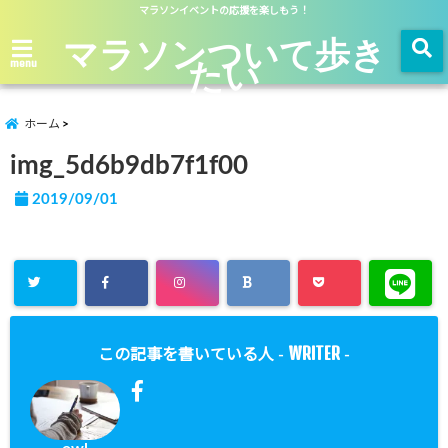
マラソンイベントの応援を楽しもう！
マラソンついて歩き
たい
menu
ホーム
img_5d6b9db7f1f00
2019/09/01
WRITER
この記事を書いている人 -
-