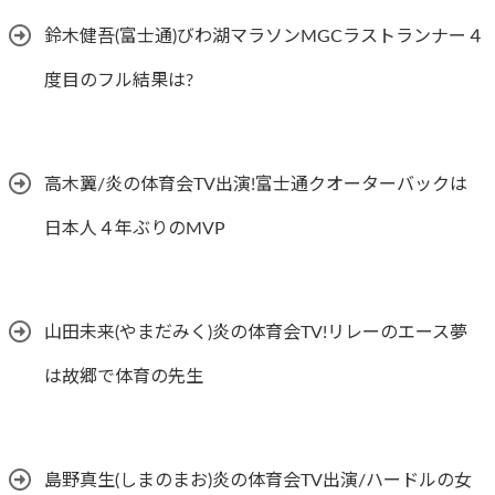
鈴木健吾(富士通)びわ湖マラソンMGCラストランナー４
度目のフル結果は?
高木翼/炎の体育会TV出演!富士通クオーターバックは
日本人４年ぶりのMVP
山田未来(やまだみく)炎の体育会TV!リレーのエース夢
は故郷で体育の先生
島野真生(しまのまお)炎の体育会TV出演/ハードルの女