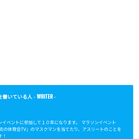
WRITER
を書いている人 -
-
ンイベントに参加して１０年になります。 マラソンイベント
「炎の体育会TV」のマスクマンを当てたり、アスリートのことを
す！