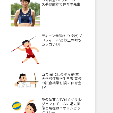
の体育会TV!リレーのエー
ス夢は故郷で体育の先生
ディーン元気(やり投げ)プ
ロフィール!高校生の時も
カッコいい!
西希海(にしのぞみ)熊本
大学弓道部学生王者!高校
の試合結果も|炎の体育会
TV
炎の体育会TV銅メダル|レ
ジェンドチームの過去画
像と現在は？オリンピッ
クバレー