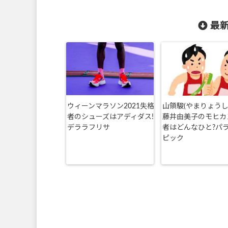
最新
ウィーンマラソン2021失格
山領駿(やまりょうし
者のシューズはアディダス!
藤井由美子のモヒカ
デララフリサ
者はどんなひと?パ
ピック