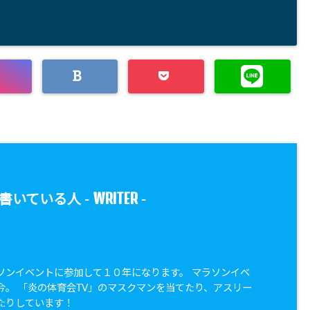
WRITER
書いている人 -
-
ソンイベントに参加して１０年になります。 マラソンイベ
今。 「炎の体育会TV」のマスクマンを当てたり、アスリー
たりしています！