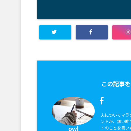
この記事を
夫についてマラ
ントが、無い昨
トのことを書い
owl