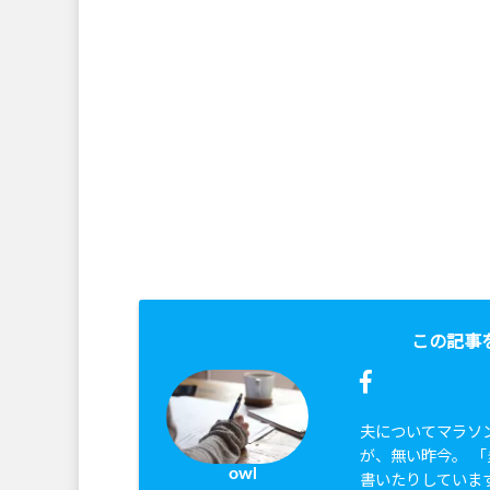
この記事
夫についてマラソ
が、無い昨今。 
owl
書いたりしていま