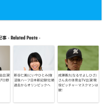
Related Posts
事 -
-
会出演!
新谷仁美(にいやひとみ)復
成瀬善久(なるせよしひさ)
プロ野
活後ハーフ日本新記録!壮絶
さん炎の体育会TV出演!現
過去からオリンピックへ
役ピッチャーマスクマンは
彼!