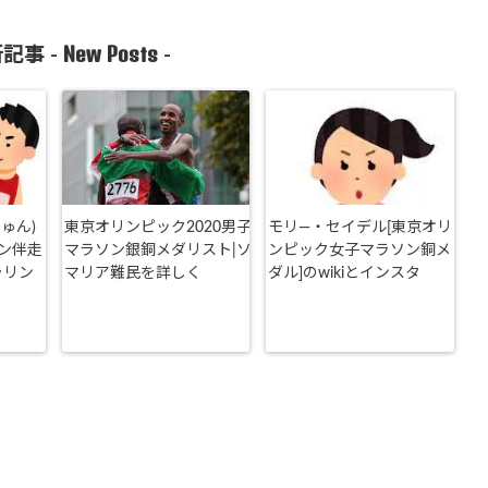
New Posts
記事 -
-
ゅん)
東京オリンピック2020男子
モリ―・セイデル[東京オリ
ン伴走
マラソン銀銅メダリスト|ソ
ンピック女子マラソン銅メ
ラリン
マリア難民を詳しく
ダル]のwikiとインスタ