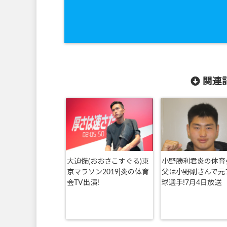
関連記
大迫傑(おおさこすぐる)東
小野勝利君炎の体育
京マラソン2019|炎の体育
父は小野剛さんで元
会TV出演!
球選手!7月4日放送