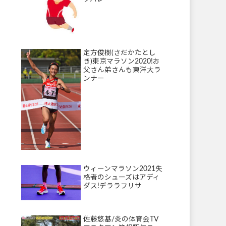
定方俊樹(さだかたとし
き)東京マラソン2020!お
父さん弟さんも東洋大ラ
ンナー
ウィーンマラソン2021失
格者のシューズはアディ
ダス!デララフリサ
佐藤悠基/炎の体育会TV