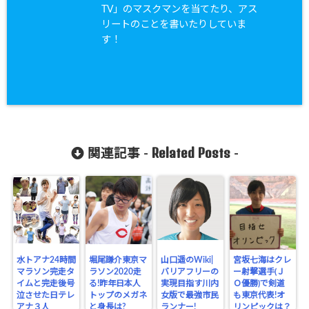
TV」のマスクマンを当てたり、アス
リートのことを書いたりしていま
す！
Related Posts
関連記事 -
-
水トアナ24時間
堀尾謙介東京マ
山口遥のWiki|
宮坂七海はクレ
マラソン完走タ
ラソン2020走
バリアフリーの
ー射撃選手(Ｊ
イムと完走後号
る!昨年日本人
実現目指す川内
Ｏ優勝)で剣道
泣させた日テレ
トップのメガネ
女版で最強市民
も東京代表!オ
アナ３人
と身長は?
ランナー!
リンピックは？