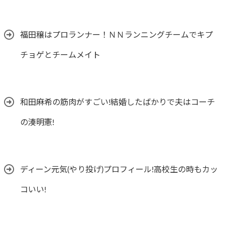
福田穣はプロランナー！ＮＮランニングチームでキプ
チョゲとチームメイト
和田麻希の筋肉がすごい!結婚したばかりで夫はコーチ
の湊明憲!
ディーン元気(やり投げ)プロフィール!高校生の時もカッ
コいい!