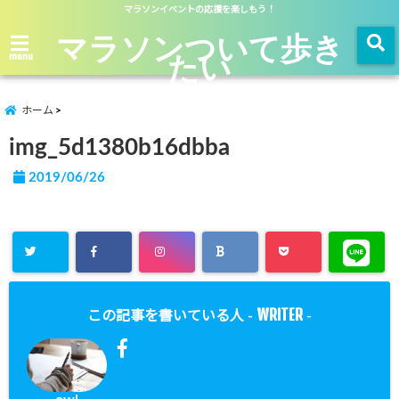
マラソンイベントの応援を楽しもう！
マラソンついて歩き
たい
menu
ホーム
img_5d1380b16dbba
2019/06/26
WRITER
この記事を書いている人 -
-