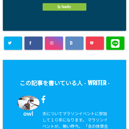
feedly
WRITER
この記事を書いている人 -
-
owl
夫についてマラソンイベントに参加
して１０年になります。 マラソンイ
ベントが、無い昨今。 「炎の体育会