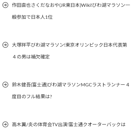
作田直也さくだなおや(JR東日本)Wiki!びわ湖マラソン一
般参加で日本人1位
大塚祥平びわ湖マラソン!東京オリンピック日本代表第
４の男は補欠確定
鈴木健吾(富士通)びわ湖マラソンMGCラストランナー４
度目のフル結果は?
高木翼/炎の体育会TV出演!富士通クオーターバックは