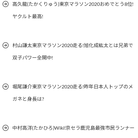
高久龍(たかくりゅう)東京マラソン2020おめでとう8位!
ヤクルト最高!
村山謙太東京マラソン2020走る!旭化成紘太とは兄弟で
双子パワー全開中!
堀尾謙介東京マラソン2020走る!昨年日本人トップのメ
ガネと身長は?
中村高洋(たかひろ)Wiki!京セラ鹿児島最強市民ランナー