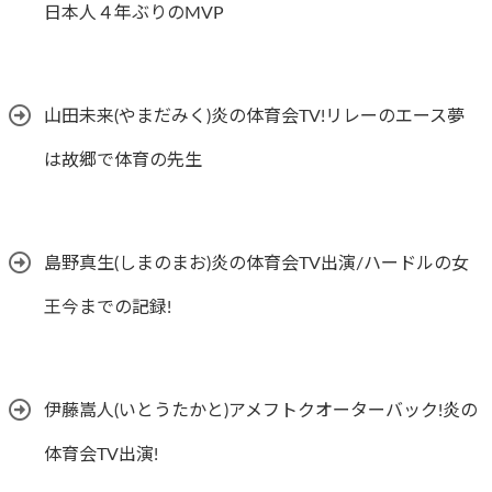
日本人４年ぶりのMVP
山田未来(やまだみく)炎の体育会TV!リレーのエース夢
は故郷で体育の先生
島野真生(しまのまお)炎の体育会TV出演/ハードルの女
王今までの記録!
伊藤嵩人(いとうたかと)アメフトクオーターバック!炎の
体育会TV出演!