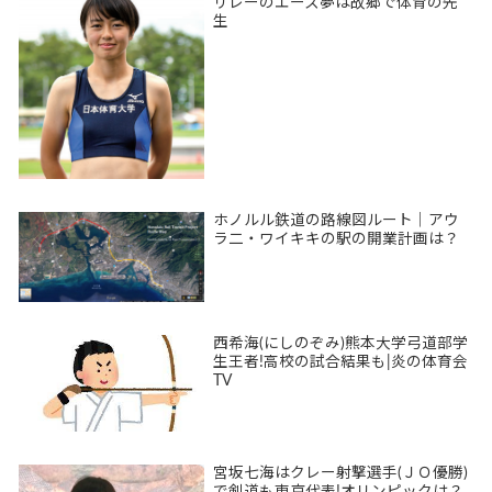
リレーのエース夢は故郷で体育の先
生
ホノルル鉄道の路線図ルート｜アウ
ラ二・ワイキキの駅の開業計画は？
西希海(にしのぞみ)熊本大学弓道部学
生王者!高校の試合結果も|炎の体育会
TV
宮坂七海はクレー射撃選手(ＪＯ優勝)
で剣道も東京代表!オリンピックは？