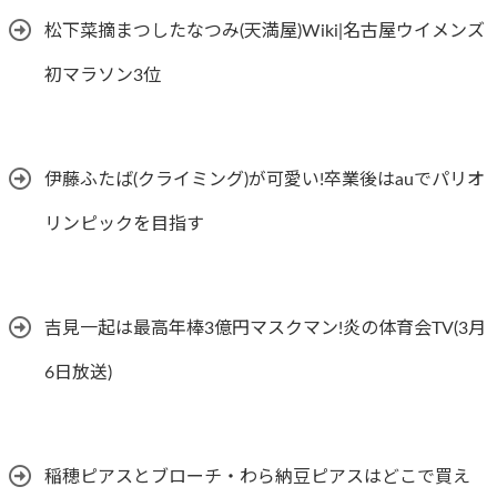
松下菜摘まつしたなつみ(天満屋)Wiki|名古屋ウイメンズ
初マラソン3位
伊藤ふたば(クライミング)が可愛い!卒業後はauでパリオ
リンピックを目指す
吉見一起は最高年棒3億円マスクマン!炎の体育会TV(3月
6日放送)
稲穂ピアスとブローチ・わら納豆ピアスはどこで買え