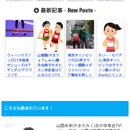
New Posts
最新記事 -
-
ウィーンマラソ
山領駿(やまり
東京オリンピッ
モリ―・セイデ
ン2021失格者
ょうしゅん)藤
ク2020男子マ
ル[東京オリン
のシューズはア
井由美子のモヒ
ラソン銀銅メダ
ピック女子マラ
ディダス!デララ
カン伴走者はど
リスト|ソマリ
ソン銅メダル]
フリサ
んなひと?パラ
ア難民を詳しく
のwikiとインス
リンピック
タ
こちらも読まれています！
山田未来(やまだみく)炎の体育会TV!