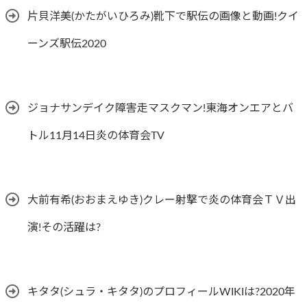
片貝洋美(かたがいひろみ)靴下で駅伝の画像と動画!クイ
ーンズ駅伝2020
ジョナサンデイク障害走マスクマン!東海オンエアとバ
トル11月14日炎の体育会TV
大前有希(おおまえゆき)クレー射撃で炎の体育会ＴＶ出
演!その活躍は?
キタタ(シュラ・キタタ)のプロフィールWIKIは?2020年