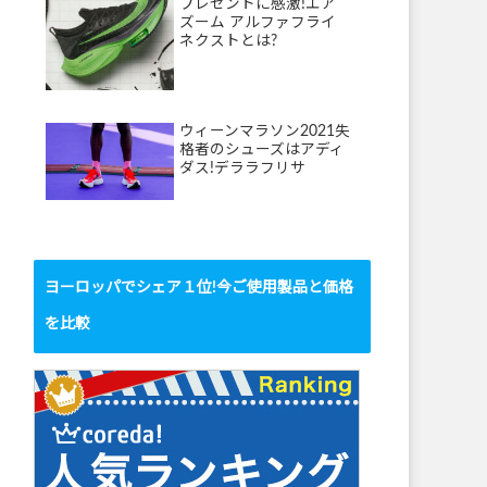
プレゼントに感激!エア
ズーム アルファフライ
ネクストとは?
ウィーンマラソン2021失
格者のシューズはアディ
ダス!デララフリサ
ヨーロッパでシェア１位!今ご使用製品と価格
を比較