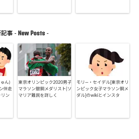
New Posts
記事 -
-
ゅん)
東京オリンピック2020男子
モリ―・セイデル[東京オリ
ン伴走
マラソン銀銅メダリスト|ソ
ンピック女子マラソン銅メ
ラリン
マリア難民を詳しく
ダル]のwikiとインスタ