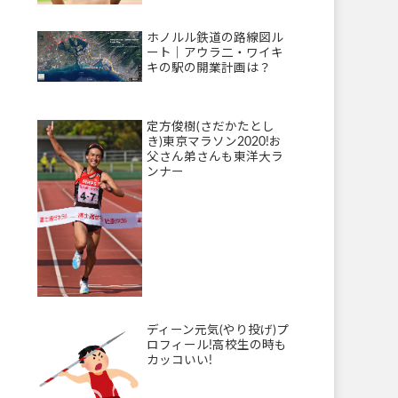
ホノルル鉄道の路線図ル
ート｜アウラ二・ワイキ
キの駅の開業計画は？
定方俊樹(さだかたとし
き)東京マラソン2020!お
父さん弟さんも東洋大ラ
ンナー
ディーン元気(やり投げ)プ
ロフィール!高校生の時も
カッコいい!