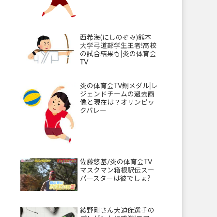
西希海(にしのぞみ)熊本
大学弓道部学生王者!高校
の試合結果も|炎の体育会
TV
炎の体育会TV銅メダル|レ
ジェンドチームの過去画
像と現在は？オリンピッ
クバレー
佐藤悠基/炎の体育会TV
マスクマン箱根駅伝スー
パースターは彼でしょ?
綾野剛さん大迫傑選手の