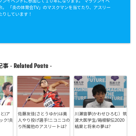
ソンイベントに参加して１０年になります。 マラソンイベ
今。 「炎の体育会TV」のマスクマンを当てたり、アスリー
たりしています！
Related Posts
事 -
-
と)ア
佐藤友佳(さとうゆか)は美
川瀬宙夢(かわせひろむ）筑
ック!炎
人やり投げ選手!ニコニコの
波大医学生/箱根駅伝2020
り所属他のアスリートは?
結果と将来の夢は?