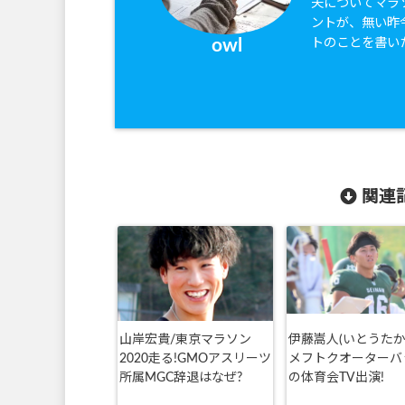
夫についてマラ
ントが、無い昨
トのことを書い
owl
関連記
山岸宏貴/東京マラソン
伊藤嵩人(いとうたか
2020走る!GMOアスリーツ
メフトクオーターバ
所属MGC辞退はなぜ?
の体育会TV出演!