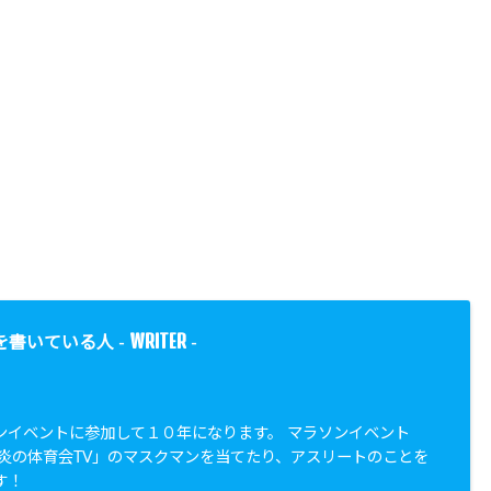
WRITER
を書いている人 -
-
ンイベントに参加して１０年になります。 マラソンイベント
「炎の体育会TV」のマスクマンを当てたり、アスリートのことを
す！