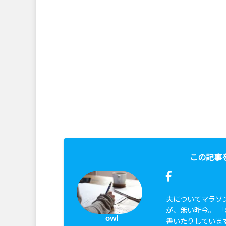
この記事
夫についてマラソ
が、無い昨今。 
owl
書いたりしていま