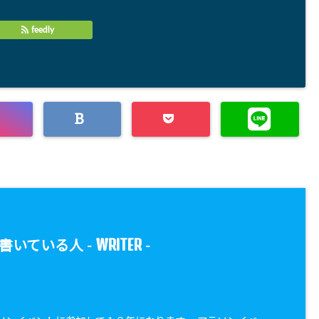
feedly
WRITER
書いている人 -
-